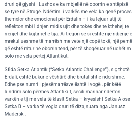
druri që gjyshi i Lushos e ka mbjellë në oborrin e shtëpisë
së tyre në Strugë. Ndërtimi i varkës me vela ka qenë proces
themelor dhe emocional për Erdalin – i ka lejuar atij të
reflekton mbi lidhjen midis ujit dhe tokës dhe të kthehej te
rrënjët dhe kujtimet e tija. Ai tregon se si është një ndjenjë e
mrekullueshme të marrësh me vete një copë tokë, një pemë
që është rritur në oborrin tënd, për të shoqëruar në udhëtim
solo me vela përtej Atlantikut.
Sfida Setka Atlantik (“Setka Atlantic Challenge”), siç thotë
Erdali, është bukur e vështirë dhe brutalisht e ndershme.
Edhe pse numri i pjesëmarrësve është i vogël, për këtë
lundrim solo përmes Atlantikut, secili marinar ndërton
varkën e tij me vela të klasit Setka – kryesisht Setka A ose
Setka B – varka të vogla druri të dizajnuara nga Janusz
Maderski.