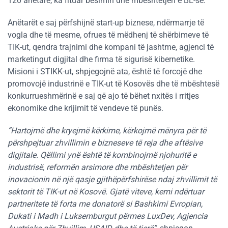
120 anëtarë, ka fituar besimin dhe mbështetjen e BE-së.
Anëtarët e saj përfshijnë start-up biznese, ndërmarrje të
vogla dhe të mesme, ofrues të mëdhenj të shërbimeve të
TIK-ut, qendra trajnimi dhe kompani të jashtme, agjenci të
marketingut digjital dhe firma të sigurisë kibernetike.
Misioni i STIKK-ut, shpjegojnë ata, është të forcojë dhe
promovojë industrinë e TIK-ut të Kosovës dhe të mbështesë
konkurrueshmërinë e saj që ajo të bëhet nxitës i rritjes
ekonomike dhe krijimit të vendeve të punës.
“Hartojmë dhe kryejmë kërkime, kërkojmë mënyra për të
përshpejtuar zhvillimin e bizneseve të reja dhe aftësive
digjitale. Qëllimi ynë është të kombinojmë njohuritë e
industrisë, reformën arsimore dhe mbështetjen për
inovacionin në një qasje gjithëpërfshirëse ndaj zhvillimit të
sektorit të TIK-ut në Kosovë. Gjatë viteve, kemi ndërtuar
partneritete të forta me donatorë si Bashkimi Evropian,
Dukati i Madh i Luksemburgut përmes LuxDev, Agjencia