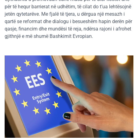
për të hequr barrierat në udhëtim, të cilat do t’ua lehtësojnë
jetën qytetarëve. Me fjalë të tjera, u dërgua një mesazh i
qartë se reformat dhe dialogu i besueshëm hapin derën për
qasje, financim dhe mundësi të reja, ndërsa rajoni i afrohet
gjithnjë e më shumë Bashkimit Evropian.