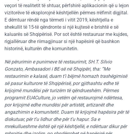
veçori të realitetit të shtuar, përfshirë aplikacionin që u lejon
vizitorëve të eksplorojnë kështjellën përmes rrëfimit digjital.
E dëmtuar rëndë nga tërmeti i vitit 2019, kështjella e
shekullit të 15-të qëndronte si një kujtesë e brishtë e së
kaluarës së Shqipërisë. Por sot është restauruar me kujdes,
rigjallëruar dhe riimagjinuar si një hapësirë ​​që bashkon
historinë, kulturën dhe komunitetin.
Në përurimin e punimeve të restaurimit, SH.T. Silvio
Gonzato, Ambasadori i BE-së në Shqipëri, tha: “Me
restaurimin e kalasë, duam t’i bëjmë homazh trashëgimisë
së pasur kulturore të Shqipërisë, por gjithashtu edhe të
krijojmë mundësi për turizëm të qëndrueshëm. Përmes
programit EU4Culture, jo vetëm që restaurojmë ndërtesa,
por krijojmë edhe mundësi për artistët, artizanët dhe
angazhimin e komunitetit. Duam të krijojmë hapësira për të
diskutuar, për t’u lidhur dhe për t’u hapur. Sa e
mrekullueshme është që një kështjellë, e ndërtuar dikur për
mbrojtje dhe izolim, po shndërrohet në hapësirë ​​për