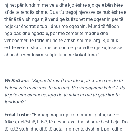
njihet për lundrim me vela dhe kjo është ajo që e bën këtë
sfidë të rëndësishme. Dua t’u tregoj njerëzve se nuk është e
thënë të vish nga një vend që kufizohet me oqeanin për të
ndjekur ëndrrat e tua lidhur me oqeanin. Mund të fillosh
nga pak dhe ngadalë, por me zemër të madhe dhe
vendosmëri të fortë mund të arrish shumë larg. Kjo nuk
është vetëm storia ime personale, por edhe një kujtesë se
shpesh i vendosim kufijtë tanë në kokat tona.”
WeBalkans:
“Sigurisht mjaft mendoni për kohën që do të
kaloni vetëm në mes të oqeanit. Si e imagjinoni këtë? A do
të jetë emocionuese, apo do të ndiheni më të qetë kur të
lundroni?”
Erdal Lusho:
“E imagjinoj si një kombinim i gjithçkaje –
frikës, qetësisë, lirisë, të qeshurave dhe shumë heshtjeje. Do
të ketë stuhi dhe ditë të qeta, momente dyshimi, por edhe