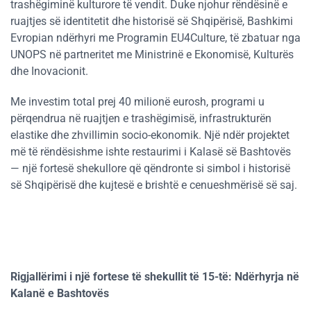
trashëgiminë kulturore të vendit. Duke njohur rëndësinë e
ruajtjes së identitetit dhe historisë së Shqipërisë, Bashkimi
Evropian ndërhyri me Programin EU4Culture, të zbatuar nga
UNOPS në partneritet me Ministrinë e Ekonomisë, Kulturës
dhe Inovacionit.
Me investim total prej 40 milionë eurosh, programi u
përqendrua në ruajtjen e trashëgimisë, infrastrukturën
elastike dhe zhvillimin socio-ekonomik. Një ndër projektet
më të rëndësishme ishte restaurimi i Kalasë së Bashtovës
— një fortesë shekullore që qëndronte si simbol i historisë
së Shqipërisë dhe kujtesë e brishtë e cenueshmërisë së saj.
Rigjallërimi i një fortese të shekullit të 15-të: Ndërhyrja në
Kalanë e Bashtovës