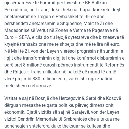
pjesëmarrësve të Forumit për Investime BE-Ballkan
Perëndimor, në Tiranë, duke theksuar hapat konkretë drejt
anëtarësimit në Tregun e Përbashkët të BE-së dhe
përshëndeti anëtarësimin e Shqipërisë, Malit të Zi dhe
Maqedonisë së Veriut në Zonën e Vetme të Pagesave në
Euro – SEPA, e cila do t’u lejojë qytetarëve dhe bizneseve të
kryejnë transaksione më të shpejta dhe më të lira në euro.
Në Mal të Zi, von der Leyen vlerësoi progresin në sundimi e
ligjit dhe transformimin digjital dhe konfirmoi disbursimin e
parë prej 8 milionë eurosh përmes Instrumentit të Reformës
dhe Rritjes – transh fillestar në paketë që mund të arrijë
vlerë prej mbi 380 milionë euro, varësisht nga zbatimi i
mëtejshëm i reformave.
Vizitat e saj në Bosnjë dhe Hercegovinë, Serbi dhe Kosovë
dërguan mesazhe të qarta politike, përveç dimensionit
ekonomik. Gjatë vizitës së saj në Sarajevë, von der Leyen
vizitoi Qendrën Memoriale të Srebrenicës dhe u takua me
udhëheqjen shtetërore, duke theksuar se kujtesa dhe