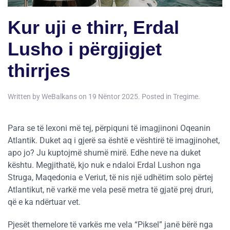
Kur uji e thirr, Erdal
Lusho i përgjigjet
thirrjes
Written by
WeBalkans
on
19 Nëntor 2025
. Posted in
Tregime
.
Para se të lexoni më tej, përpiquni të imagjinoni Oqeanin
Atlantik. Duket aq i gjerë sa është e vështirë të imagjinohet,
apo jo? Ju kuptojmë shumë mirë. Edhe neve na duket
kështu. Megjithatë, kjo nuk e ndaloi Erdal Lushon nga
Struga, Maqedonia e Veriut, të nis një udhëtim solo përtej
Atlantikut, në varkë me vela pesë metra të gjatë prej druri,
që e ka ndërtuar vet.
Pjesët themelore të varkës me vela “Piksel” janë bërë nga