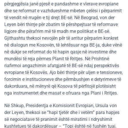
përgjegjësia janë pjesë e pandashme e vlerave evropiane
dhe se reformat e vazhdueshme mbeten çelësi i përparimit
të vendit në rrugën e tij drejt BE-së. Në Beograd, von der
Leyen bëri thirrje për zbatim të përshpejtuar të reformave
ligjore dhe përafrim më të madh me politikat e BE-së.
Gjithashtu theksoi nevojën për të arritur përparim konkret
në dialogun me Kosovën, të lehtësuar nga BE-ja, duke vënë
në dukje se reformat do të hapin qasje në investime dhe
mundësi të reja përmes Planit të Rritjes. Në Prishtinë
riafirmoi angazhimin afatgjatë të BE-së ndaj perspektivës
evropiane të Kosovës. Ajo bëri thirrje për uljen e tensioneve,
forcimin e institucioneve dhe përmbushjen e detyrimeve të
dakorduara, në mënyrë që Kosova të përfitojë plotësisht
nga instrumentet dhe masat e ofruara nga Plani i Rritjes.
Në Shkup, Presidentja e Komisionit Evropian, Ursula von
der Leyen, theksoi se “hapi tjetër dhe i vetëm” para hapjes
së negociatave të pranimit është miratimi i ndryshimit
kushtetues të dakordësuar – “Topi është në fushën tuaj.