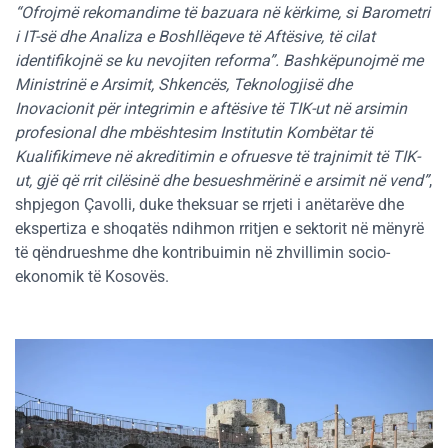
“Ofrojmë rekomandime të bazuara në kërkime, si Barometri
i IT-së dhe Analiza e Boshllëqeve të Aftësive, të cilat
identifikojnë se ku nevojiten reforma”. Bashkëpunojmë me
Ministrinë e Arsimit, Shkencës, Teknologjisë dhe
Inovacionit për integrimin e aftësive të TIK-ut në arsimin
profesional dhe mbështesim Institutin Kombëtar të
Kualifikimeve në akreditimin e ofruesve të trajnimit të TIK-
ut, gjë që rrit cilësinë dhe besueshmërinë e arsimit në vend”
,
shpjegon Çavolli, duke theksuar se rrjeti i anëtarëve dhe
ekspertiza e shoqatës ndihmon rritjen e sektorit në mënyrë
të qëndrueshme dhe kontribuimin në zhvillimin socio-
ekonomik të Kosovës.