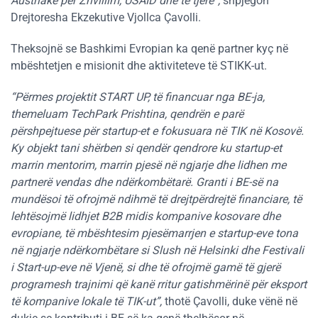
Austriake për Zhvillim, USAID dhe të tjerë”,
shpjegon
Drejtoresha Ekzekutive Vjollca Çavolli.
Theksojnë se Bashkimi Evropian ka qenë partner kyç në
mbështetjen e misionit dhe aktiviteteve të STIKK-ut.
“Përmes projektit START UP, të financuar nga BE-ja,
themeluam TechPark Prishtina, qendrën e parë
përshpejtuese për startup-et e fokusuara në TIK në Kosovë.
Ky objekt tani shërben si qendër qendrore ku startup-et
marrin mentorim, marrin pjesë në ngjarje dhe lidhen me
partnerë vendas dhe ndërkombëtarë. Granti i BE-së na
mundësoi të ofrojmë ndihmë të drejtpërdrejtë financiare, të
lehtësojmë lidhjet B2B midis kompanive kosovare dhe
evropiane, të mbështesim pjesëmarrjen e startup-eve tona
në ngjarje ndërkombëtare si Slush në Helsinki dhe Festivali
i Start-up-eve në Vjenë, si dhe të ofrojmë gamë të gjerë
programesh trajnimi që kanë rritur gatishmërinë për eksport
të kompanive lokale të TIK-ut”,
thotë Çavolli, duke vënë në