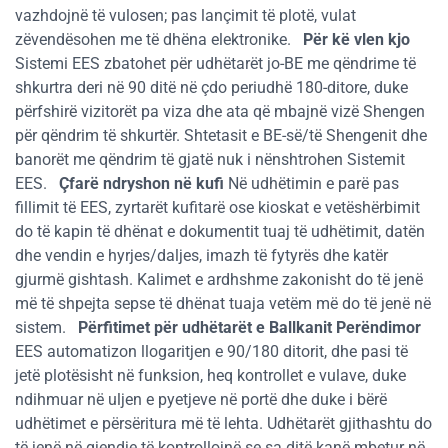
vazhdojnë të vulosen; pas lançimit të plotë, vulat
zëvendësohen me të dhëna elektronike.
Për kë vlen kjo
Sistemi EES zbatohet për udhëtarët jo-BE me qëndrime të
shkurtra deri në 90 ditë në çdo periudhë 180-ditore, duke
përfshirë vizitorët pa viza dhe ata që mbajnë vizë Shengen
për qëndrim të shkurtër. Shtetasit e BE-së/të Shengenit dhe
banorët me qëndrim të gjatë nuk i nënshtrohen Sistemit
EES.
Çfarë ndryshon në kufi
Në udhëtimin e parë pas
fillimit të EES, zyrtarët kufitarë ose kioskat e vetëshërbimit
do të kapin të dhënat e dokumentit tuaj të udhëtimit, datën
dhe vendin e hyrjes/daljes, imazh të fytyrës dhe katër
gjurmë gishtash. Kalimet e ardhshme zakonisht do të jenë
më të shpejta sepse të dhënat tuaja vetëm më do të jenë në
sistem.
Përfitimet për udhëtarët e Ballkanit Perëndimor
EES automatizon llogaritjen e 90/180 ditorit, dhe pasi të
jetë plotësisht në funksion, heq kontrollet e vulave, duke
ndihmuar në uljen e pyetjeve në portë dhe duke i bërë
udhëtimet e përsëritura më të lehta. Udhëtarët gjithashtu do
të jenë në gjendje të kontrollojnë se sa ditë kanë mbetur në