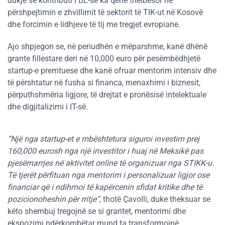
dukje se kontributi i BE-së ka qenë thelbësor në
përshpejtimin e zhvillimit të sektorit të TIK-ut në Kosovë
dhe forcimin e lidhjeve të tij me tregjet evropiane.
Ajo shpjegon se, në periudhën e mëparshme, kanë dhënë
grante fillestare deri në 10,000 euro për pesëmbëdhjetë
startup-e premtuese dhe kanë ofruar mentorim intensiv dhe
të përshtatur në fusha si financa, menaxhimi i biznesit,
përputhshmëria ligjore, të drejtat e pronësisë intelektuale
dhe digjitalizimi i IT-së.
“Një nga startup-et e mbështetura siguroi investim prej
160,000 eurosh nga një investitor i huaj në Meksikë pas
pjesëmarrjes në aktivitet online të organizuar nga STIKK-u.
Të tjerët përfituan nga mentorim i personalizuar ligjor ose
financiar që i ndihmoi të kapërcenin sfidat kritike dhe të
pozicionoheshin për rritje”
, thotë Çavolli, duke theksuar se
këto shembuj tregojnë se si grantet, mentorimi dhe
ekspozimi ndërkombëtar mund ta transformojnë