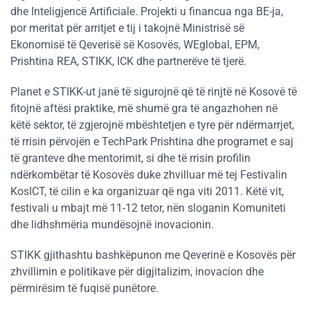
dhe Inteligjencë Artificiale. Projekti u financua nga BE-ja,
por meritat për arritjet e tij i takojnë Ministrisë së
Ekonomisë të Qeverisë së Kosovës, WEglobal, EPM,
Prishtina REA, STIKK, ICK dhe partnerëve të tjerë.
Planet e STIKK-ut janë të sigurojnë që të rinjtë në Kosovë të
fitojnë aftësi praktike, më shumë gra të angazhohen në
këtë sektor, të zgjerojnë mbështetjen e tyre për ndërmarrjet,
të rrisin përvojën e TechPark Prishtina dhe programet e saj
të granteve dhe mentorimit, si dhe të rrisin profilin
ndërkombëtar të Kosovës duke zhvilluar më tej Festivalin
KosICT, të cilin e ka organizuar që nga viti 2011. Këtë vit,
festivali u mbajt më 11-12 tetor, nën sloganin Komuniteti
dhe lidhshmëria mundësojnë inovacionin.
STIKK gjithashtu bashkëpunon me Qeverinë e Kosovës për
zhvillimin e politikave për digjitalizim, inovacion dhe
përmirësim të fuqisë punëtore.