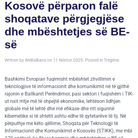
Kosovë përparon falë
shoqatave përgjegjëse
dhe mbështetjes së BE-
së
Written by
WeBalkans
on
11 Nëntor 2025
. Posted in
Tregime
.
Bashkimi Evropian fuqimisht mbështet zhvillimin e
teknologjive të informacionit dhe komunikimit në të gjithë
rajonin e Ballkanit Perëndimor, pasi sektori i fuqishëm i TIK-
ut nxit rritje më të shpejtë ekonomike, lehtëson lidhjen
globale më të lehtë dhe më efikase dhe rrit sigurinë
kibernetike si të shtetit ashtu edhe të qytetarëve të tij. Në
përputhje me këto qëllime, Shoqata për Teknologji të
Informacionit dhe Komunikimit e Kosovës (STIKK), me mbi