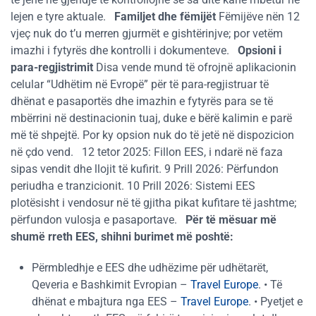
lejen e tyre aktuale.
Familjet dhe fëmijët
Fëmijëve nën 12
vjeç nuk do t’u merren gjurmët e gishtërinjve; por vetëm
imazhi i fytyrës dhe kontrolli i dokumenteve.
Opsioni i
para-regjistrimit
Disa vende mund të ofrojnë aplikacionin
celular “Udhëtim në Evropë” për të para-regjistruar të
dhënat e pasaportës dhe imazhin e fytyrës para se të
mbërrini në destinacionin tuaj, duke e bërë kalimin e parë
më të shpejtë. Por ky opsion nuk do të jetë në dispozicion
në çdo vend. 12 tetor 2025: Fillon EES, i ndarë në faza
sipas vendit dhe llojit të kufirit. 9 Prill 2026: Përfundon
periudha e tranzicionit. 10 Prill 2026: Sistemi EES
plotësisht i vendosur në të gjitha pikat kufitare të jashtme;
përfundon vulosja e pasaportave.
Për të mësuar më
shumë rreth EES, shihni burimet më poshtë:
Përmbledhje e EES dhe udhëzime për udhëtarët,
Qeveria e Bashkimit Evropian –
Travel Europe
. • Të
dhënat e mbajtura nga EES –
Travel Europe
. • Pyetjet e