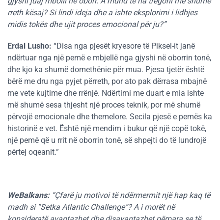
gjyshi juaj mbolli në oborr. A mund të na tregoni më shumë
rreth kësaj? Si lindi ideja dhe a ishte eksplorimi i lidhjes
midis tokës dhe ujit proces emocional për ju?”
Erdal Lusho:
“Disa nga pjesët kryesore të Piksel-it janë
ndërtuar nga një pemë e mbjellë nga gjyshi në oborrin tonë,
dhe kjo ka shumë domethënie për mua. Pjesa tjetër është
bërë me dru nga pyjet përreth, por ato pak dërrasa mbajnë
me vete kujtime dhe rrënjë. Ndërtimi me duart e mia ishte
më shumë sesa thjesht një proces teknik, por më shumë
përvojë emocionale dhe themelore. Secila pjesë e pemës ka
historinë e vet. Është një mendim i bukur që një copë tokë,
një pemë që u rrit në oborrin tonë, së shpejti do të lundrojë
përtej oqeanit.”
WeBalkans:
“Çfarë ju motivoi të ndërmerrnit një hap kaq të
madh si “Setka Atlantic Challenge”? A i morët në
konsideratë avantazhet dhe disavantazhet përpara se të