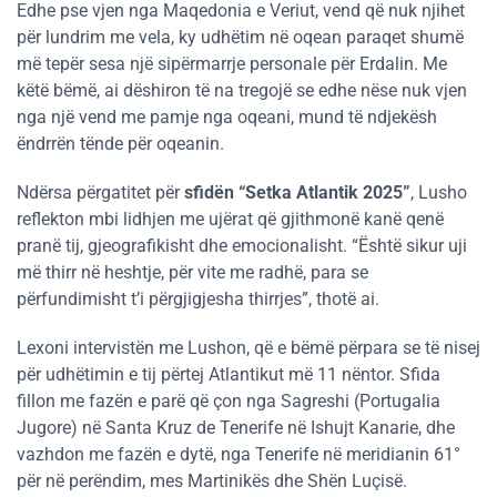
Edhe pse vjen nga Maqedonia e Veriut, vend që nuk njihet
për lundrim me vela, ky udhëtim në oqean paraqet shumë
më tepër sesa një sipërmarrje personale për Erdalin. Me
këtë bëmë, ai dëshiron të na tregojë se edhe nëse nuk vjen
nga një vend me pamje nga oqeani, mund të ndjekësh
ëndrrën tënde për oqeanin.
Ndërsa përgatitet për
sfidën “Setka Atlantik 2025”
, Lusho
reflekton mbi lidhjen me ujërat që gjithmonë kanë qenë
pranë tij, gjeografikisht dhe emocionalisht. “Është sikur uji
më thirr në heshtje, për vite me radhë, para se
përfundimisht t’i përgjigjesha thirrjes”, thotë ai.
Lexoni intervistën me Lushon, që e bëmë përpara se të nisej
për udhëtimin e tij përtej Atlantikut më 11 nëntor. Sfida
fillon me fazën e parë që çon nga Sagreshi (Portugalia
Jugore) në Santa Kruz de Tenerife në Ishujt Kanarie, dhe
vazhdon me fazën e dytë, nga Tenerife në meridianin 61°
për në perëndim, mes Martinikës dhe Shën Luçisë.