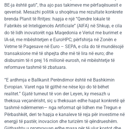
BE-ja është gati”, tha ajo pas takimeve me përfaqësuesit e
qeverisë. Mesazhi politik u shoqërua me rezultate konkrete
brenda Planit të Rritjes: hapja e një “Qendre lokale të
Fabrikës së Inteligjencës Artificiale” (AIFA) në Shkup, e cila
do të lidh inovatorët nga Maqedonia e Veriut me burimet e
IA-së, me mbështetjen e EuroHPC; përfshirja në Zonën e
Vetme të Pagesave në Euro – SEPA, e cila do të mundësojë
transaksione më të shpejta dhe më të lira në euro; dhe
disbursim të ri prej 16 milionë eurosh, në mbështetje të
reformave tashmë të zbatuara.
“E ardhmja e Ballkanit Perëndimor është në Bashkimin
Evropian. Varet nga të gjithë ne nëse kjo do të bëhet
realitet.” Gjatë turneut të von der Leyen, ky mesazh u
theksua veçanërisht, siç u theksuan edhe hapat konkretë që
tashmë ndërmerren— nga reformat që lidhen me Tregun e
Përbashkët, deri te hapja e kanaleve të reja për investime në
energji të pastër, inovacion dhe turizëm të qëndrueshëm.
Gjithashtu u promovuan edhe masa për të ulur kostot dhe