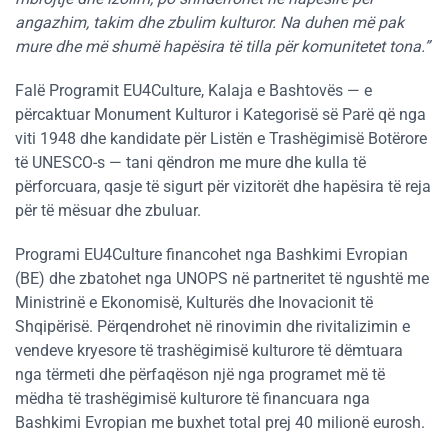
angazhim, takim dhe zbulim kulturor. Na duhen më pak
mure dhe më shumë hapësira të tilla për komunitetet tona.”
Falë Programit EU4Culture, Kalaja e Bashtovës — e
përcaktuar Monument Kulturor i Kategorisë së Parë që nga
viti 1948 dhe kandidate për Listën e Trashëgimisë Botërore
të UNESCO-s — tani qëndron me mure dhe kulla të
përforcuara, qasje të sigurt për vizitorët dhe hapësira të reja
për të mësuar dhe zbuluar.
Programi EU4Culture financohet nga Bashkimi Evropian
(BE) dhe zbatohet nga UNOPS në partneritet të ngushtë me
Ministrinë e Ekonomisë, Kulturës dhe Inovacionit të
Shqipërisë. Përqendrohet në rinovimin dhe rivitalizimin e
vendeve kryesore të trashëgimisë kulturore të dëmtuara
nga tërmeti dhe përfaqëson një nga programet më të
mëdha të trashëgimisë kulturore të financuara nga
Bashkimi Evropian me buxhet total prej 40 milionë eurosh.