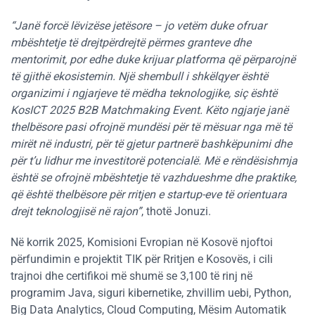
“Janë forcë lëvizëse jetësore – jo vetëm duke ofruar
mbështetje të drejtpërdrejtë përmes granteve dhe
mentorimit, por edhe duke krijuar platforma që përparojnë
të gjithë ekosistemin. Një shembull i shkëlqyer është
organizimi i ngjarjeve të mëdha teknologjike, siç është
KosICT 2025 B2B Matchmaking Event
. Këto ngjarje janë
thelbësore pasi ofrojnë mundësi për të mësuar nga më të
mirët në industri, për të gjetur partnerë bashkëpunimi dhe
për t’u lidhur me investitorë potencialë. Më e rëndësishmja
është se ofrojnë mbështetje të vazhdueshme dhe praktike,
që është thelbësore për rritjen e startup-eve të orientuara
drejt teknologjisë në rajon”
, thotë Jonuzi.
Në korrik 2025, Komisioni Evropian në Kosovë njoftoi
përfundimin e projektit TIK për Rritjen e Kosovës, i cili
trajnoi dhe certifikoi më shumë se 3,100 të rinj në
programim Java, siguri kibernetike, zhvillim uebi, Python,
Big Data Analytics, Cloud Computing, Mësim Automatik