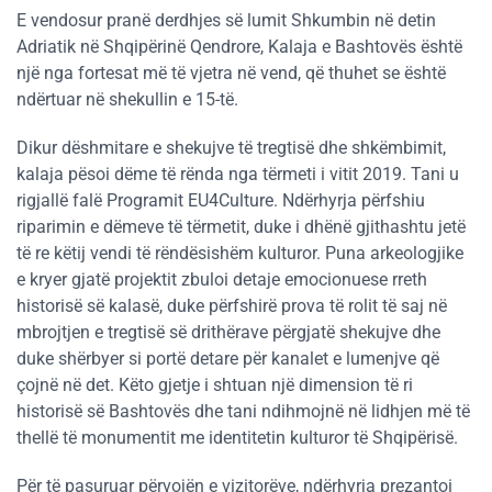
E vendosur pranë derdhjes së lumit Shkumbin në detin
Adriatik në Shqipërinë Qendrore, Kalaja e Bashtovës është
një nga fortesat më të vjetra në vend, që thuhet se është
ndërtuar në shekullin e 15-të.
Dikur dëshmitare e shekujve të tregtisë dhe shkëmbimit,
kalaja pësoi dëme të rënda nga tërmeti i vitit 2019. Tani u
rigjallë falë Programit EU4Culture. Ndërhyrja përfshiu
riparimin e dëmeve të tërmetit, duke i dhënë gjithashtu jetë
të re këtij vendi të rëndësishëm kulturor. Puna arkeologjike
e kryer gjatë projektit zbuloi detaje emocionuese rreth
historisë së kalasë, duke përfshirë prova të rolit të saj në
mbrojtjen e tregtisë së drithërave përgjatë shekujve dhe
duke shërbyer si portë detare për kanalet e lumenjve që
çojnë në det. Këto gjetje i shtuan një dimension të ri
historisë së Bashtovës dhe tani ndihmojnë në lidhjen më të
thellë të monumentit me identitetin kulturor të Shqipërisë.
Për të pasuruar përvojën e vizitorëve, ndërhyrja prezantoi