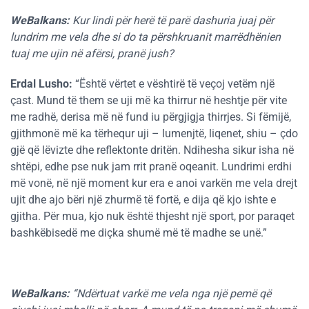
WeBalkans:
Kur lindi për herë të parë dashuria juaj për
lundrim me vela dhe si do ta përshkruanit marrëdhënien
tuaj me ujin në afërsi, pranë jush?
Erdal Lusho
:
“Është vërtet e vështirë të veçoj vetëm një
çast. Mund të them se uji më ka thirrur në heshtje për vite
me radhë, derisa më në fund iu përgjigja thirrjes. Si fëmijë,
gjithmonë më ka tërhequr uji – lumenjtë, liqenet, shiu – çdo
gjë që lëvizte dhe reflektonte dritën. Ndihesha sikur isha në
shtëpi, edhe pse nuk jam rrit pranë oqeanit. Lundrimi erdhi
më vonë, në një moment kur era e anoi varkën me vela drejt
ujit dhe ajo bëri një zhurmë të fortë, e dija që kjo ishte e
gjitha. Për mua, kjo nuk është thjesht një sport, por paraqet
bashkëbisedë me diçka shumë më të madhe se unë.”
WeBalkans:
“Ndërtuat varkë me vela nga një pemë që