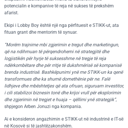
potencialin e kompanive të reja në sukses të prekshëm
afarist.
Ekipi i Lobby Boy është një nga përfituesit e STIKK-ut, ata
fituan grant dhe mentorim të synuar.
“Morëm trajnime mbi zgjerimin e tregut dhe marketingun,
që na ndihmuan të përqendrohemi në strategjitë dhe
logjistikën për hyrje të suksesshme në tregje të reja
ndërkombëtare dhe për rritje të dukshmërisë së kompanisë
brenda industrisë. Bashkëpunimi ynë me STIKK-un ka qenë
transformues dhe ka shumë domethënie për ne. Falë
lidhjeve dhe mbështetjes që ata ofruan, siguruam investitor,
i cili stabilizoi biznesin tonë dhe krijoi vrull për eksplorimin
dhe zgjerimin në tregjet e huaja – qëllimi ynë strategjik”
,
shpjegon Arben Jonuzi nga kompania.
Ai e konsideron angazhimin e STIKK-ut në industrinë e IT-së
në Kosovë si të jashtëzakonshëm.