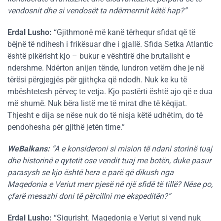
vendosnit dhe si vendosët ta ndërmerrnit këtë hap?”
Erdal Lusho:
“Gjithmonë më kanë tërhequr sfidat që të
bëjnë të ndihesh i frikësuar dhe i gjallë. Sfida Setka Atlantic
është pikërisht kjo – bukur e vështirë dhe brutalisht e
ndershme. Ndërton anijen tënde, lundron vetëm dhe je në
tërësi përgjegjës për gjithçka që ndodh. Nuk ke ku të
mbështetesh përveç te vetja. Kjo pastërti është ajo që e dua
më shumë. Nuk bëra listë me të mirat dhe të këqijat.
Thjesht e dija se nëse nuk do të nisja këtë udhëtim, do të
pendohesha për gjithë jetën time.”
WeBalkans:
“A e konsideroni si mision të ndani storinë tuaj
dhe historinë e qytetit ose vendit tuaj me botën, duke pasur
parasysh se kjo është hera e parë që dikush nga
Maqedonia e Veriut merr pjesë në një sfidë të tillë? Nëse po,
çfarë mesazhi doni të përcillni me ekspeditën?”
Erdal Lusho:
“Sigurisht. Maqedonia e Veriut si vend nuk