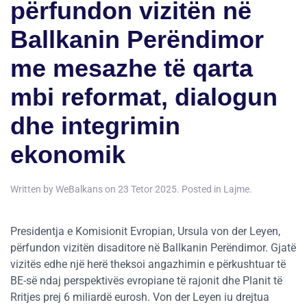
përfundon vizitën në
Ballkanin Perëndimor
me mesazhe të qarta
mbi reformat, dialogun
dhe integrimin
ekonomik
Written by
WeBalkans
on
23 Tetor 2025
. Posted in
Lajme
.
Presidentja e Komisionit Evropian, Ursula von der Leyen,
përfundon vizitën disaditore në Ballkanin Perëndimor. Gjatë
vizitës edhe një herë theksoi angazhimin e përkushtuar të
BE-së ndaj perspektivës evropiane të rajonit dhe Planit të
Rritjes prej 6 miliardë eurosh. Von der Leyen iu drejtua