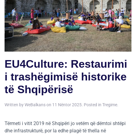
EU4Culture: Restaurimi
i trashëgimisë historike
të Shqipërisë
Written by
WeBalkans
on
11 Nëntor 2025
. Posted in
Tregime
.
Tërmeti i vitit 2019 në Shqipëri jo vetëm që dëmtoi shtëpi
dhe infrastrukturë, por la edhe plagë të thella në