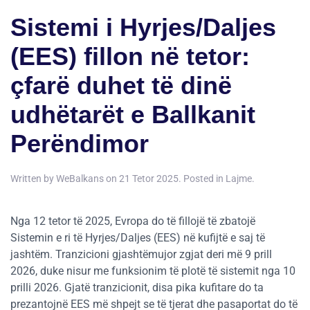
Sistemi i Hyrjes/Daljes
(EES) fillon në tetor:
çfarë duhet të dinë
udhëtarët e Ballkanit
Perëndimor
Written by
WeBalkans
on
21 Tetor 2025
. Posted in
Lajme
.
Nga 12 tetor të 2025, Evropa do të fillojë të zbatojë
Sistemin e ri të Hyrjes/Daljes (EES) në kufijtë e saj të
jashtëm. Tranzicioni gjashtëmujor zgjat deri më 9 prill
2026, duke nisur me funksionim të plotë të sistemit nga 10
prilli 2026. Gjatë tranzicionit, disa pika kufitare do ta
prezantojnë EES më shpejt se të tjerat dhe pasaportat do të