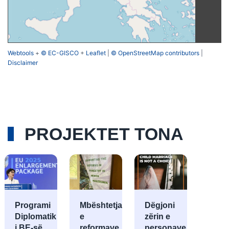
Webtools
+
© EC-GISCO
+
Leaflet
|
© OpenStreetMap contributors
|
Disclaimer
PROJEKTET TONA
Programi
Mbështetja
Dëgjoni
Diplomatik
e
zërin e
i BE-së
reformave
personave