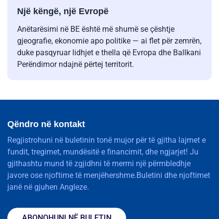
Një këngë, një Evropë
Anëtarësimi në BE është më shumë se çështje
gjeografie, ekonomie apo politike — ai flet për zemrën,
duke pasqyruar lidhjet e thella që Evropa dhe Ballkani
Perëndimor ndajnë përtej territorit.
Qëndro në kontakt
Regjistrohuni në buletinin tonë mujor për të gjitha lajmet e
fundit, tregimet, mundësitë e financimit, dhe ngjarjet! Ju
gjithashtu mund të zgjidhni të merrni një përmbledhje
javore ose njoftime të menjëhershme.Buletini dhe njoftimet
janë në gjuhen Angleze.
ABONOHUNI NË BULETIN