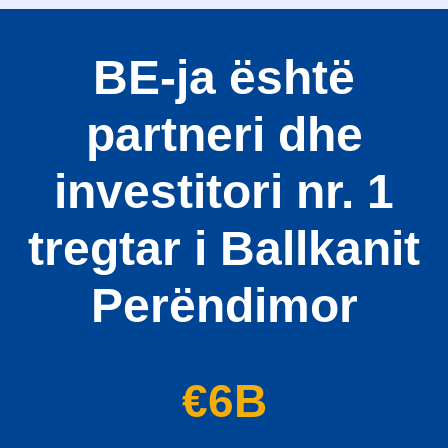
Res
BE-ja është
Zoom
partneri dhe
Zoom
investitori nr. 1
tregtar i Ballkanit
Perëndimor
€6B