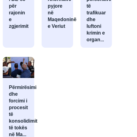
për
pyjore
të
rajonin
në
trafikuar
e
Maqedoninë
dhe
zgjerimit
e Veriut
luftoni
krimin e
organ...
Përmirësimi
dhe
forcimi i
procesit
të
konsolidimit
të tokës
në Ma...