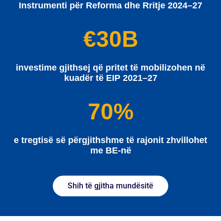
Instrumenti për Reforma dhe Rritje 2024–27
€30B
investime gjithsej që pritet të mobilizohen në
kuadër të EIP 2021–27
70%
e tregtisë së përgjithshme të rajonit zhvillohet
me BE-në
Shih të gjitha mundësitë