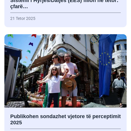
Sistemi i Hyrjes/Daljes (EES) fillon në tetor:
çfarë…
21 Tetor 2025
Publikohen sondazhet vjetore të perceptimit
2025