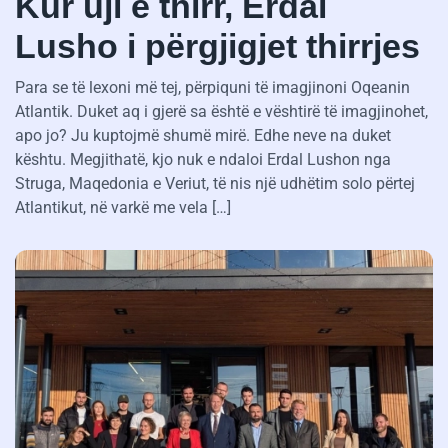
Kur uji e thirr, Erdal
Lusho i përgjigjet thirrjes
Para se të lexoni më tej, përpiquni të imagjinoni Oqeanin
Atlantik. Duket aq i gjerë sa është e vështirë të imagjinohet,
apo jo? Ju kuptojmë shumë mirë. Edhe neve na duket
kështu. Megjithatë, kjo nuk e ndaloi Erdal Lushon nga
Struga, Maqedonia e Veriut, të nis një udhëtim solo përtej
Atlantikut, në varkë me vela […]