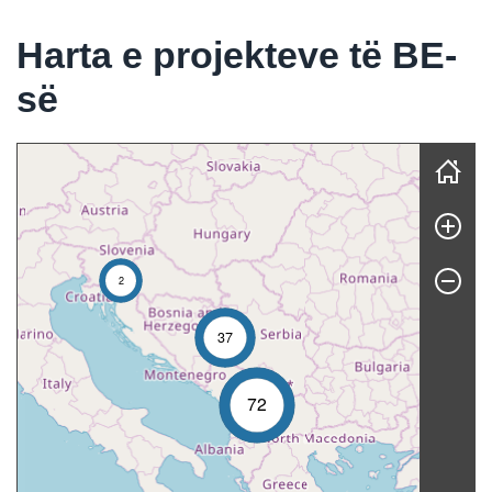
Harta e projekteve të BE-
së
Skip map
2
37
72