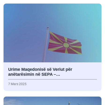
Urime Maqedonisë së Veriut për
anëtarësimin në SEPA –…
7 Mars 2025