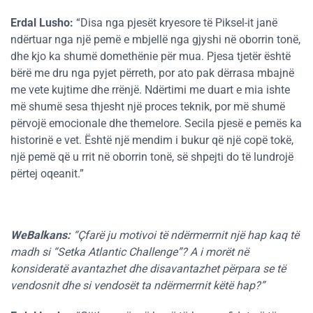
Erdal Lusho:
“Disa nga pjesët kryesore të Piksel-it janë
ndërtuar nga një pemë e mbjellë nga gjyshi në oborrin tonë,
dhe kjo ka shumë domethënie për mua. Pjesa tjetër është
bërë me dru nga pyjet përreth, por ato pak dërrasa mbajnë
me vete kujtime dhe rrënjë. Ndërtimi me duart e mia ishte
më shumë sesa thjesht një proces teknik, por më shumë
përvojë emocionale dhe themelore. Secila pjesë e pemës ka
historinë e vet. Është një mendim i bukur që një copë tokë,
një pemë që u rrit në oborrin tonë, së shpejti do të lundrojë
përtej oqeanit.”
WeBalkans:
“Çfarë ju motivoi të ndërmerrnit një hap kaq të
madh si “Setka Atlantic Challenge”? A i morët në
konsideratë avantazhet dhe disavantazhet përpara se të
vendosnit dhe si vendosët ta ndërmerrnit këtë hap?”