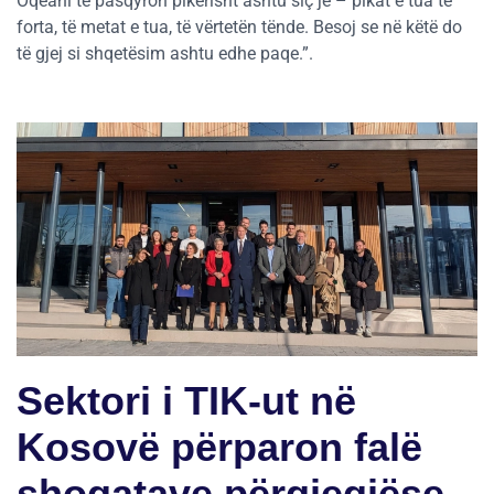
Oqeani të pasqyron pikërisht ashtu siç je – pikat e tua të
forta, të metat e tua, të vërtetën tënde. Besoj se në këtë do
të gjej si shqetësim ashtu edhe paqe.”.
Sektori i TIK-ut në
Kosovë përparon falë