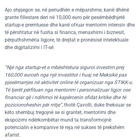
Ajo shpjegon se, në periudhën e mëparshme, kanë dhënë
grante fillestare deri në 10,000 euro për pesëmbëdhjetë
startup-e premtuese dhe kanë ofruar mentorim intensiv dhe
të përshtatur në fusha si financa, menaxhimi i biznesit,
përputhshmëria ligjore, të drejtat e pronësisë intelektuale
dhe digjitalizimi i IT-së.
“Një nga startup-et e mbështetura siguroi investim prej
160,000 eurosh nga një investitor i huaj në Meksikë pas
pjesëmarrjes në aktivitet online të organizuar nga STIKK-u.
Të tjerët përfituan nga mentorim i personalizuar ligjor ose
financiar që i ndihmoi të kapërcenin sfidat kritike dhe të
pozicionoheshin për rritje”
, thotë Çavolli, duke theksuar se
këto shembuj tregojnë se si grantet, mentorimi dhe
ekspozimi ndërkombëtar mund ta transformojnë
potencialin e kompanive të reja në sukses të prekshëm
afarist.