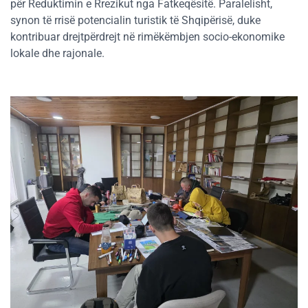
për Reduktimin e Rrezikut nga Fatkeqësitë. Paralelisht,
synon të rrisë potencialin turistik të Shqipërisë, duke
kontribuar drejtpërdrejt në rimëkëmbjen socio-ekonomike
lokale dhe rajonale.