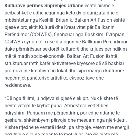
Kulturave përmes Shprehjes Urbane
është nismë e
përbashkët e udhëhequr nga këto dy organizata dhe e
mbështetur nga Këshilli Britanik. Balkan Art Fusion është
pjesë e projektit Kulturë dhe Kreativitet për Ballkanin
Perëndimor (CC4WBs), financuar nga Bashkimi Evropian.
CC4WBs synon të nxisë dialogun në Ballkanin Perëndimor
duke përmirësuar sektorët kulturorë dhe krijues për ndikim
më të madh socio-ekonomik. Balkan Art Fusion është
strukturuar rreth katër aktiviteteve kryesore që së bashku
promovojnë kreativitetin lokal dhe sipërmarrjen kulturore
nëpërmjet punëtorive artistike, ekspozitave dhe
rezidencave.
“Që nga fillimi, u ndjeva si pjesë e ekipit. Nuk kishte të
bënte vetëm të kryhet puna. Atmosfera vërtet bën
ndryshim. Punuam me përqendrim, por edhe ndamë të
qeshura, shkëmbyem përvoja dhe mësuam nga njëri-tjetri.
Kishte rrjedhë të vërtetë idesh, pa shtypje, vetëm me energji
pozitive e cila na mbante të motivuar. Ajo që binte më