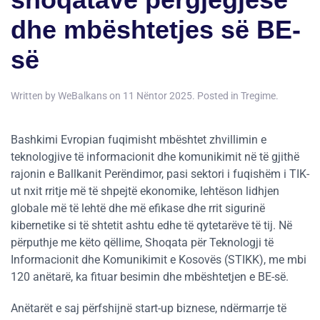
shoqatave përgjegjëse
dhe mbështetjes së BE-
së
Written by
WeBalkans
on
11 Nëntor 2025
. Posted in
Tregime
.
Bashkimi Evropian fuqimisht mbështet zhvillimin e
teknologjive të informacionit dhe komunikimit në të gjithë
rajonin e Ballkanit Perëndimor, pasi sektori i fuqishëm i TIK-
ut nxit rritje më të shpejtë ekonomike, lehtëson lidhjen
globale më të lehtë dhe më efikase dhe rrit sigurinë
kibernetike si të shtetit ashtu edhe të qytetarëve të tij. Në
përputhje me këto qëllime, Shoqata për Teknologji të
Informacionit dhe Komunikimit e Kosovës (STIKK), me mbi
120 anëtarë, ka fituar besimin dhe mbështetjen e BE-së.
Anëtarët e saj përfshijnë start-up biznese, ndërmarrje të