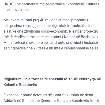
UNOPS në partneritet me Ministrinë e Ekonomisë, Kulturës
dhe Inovacionit.
Me investim total prej 40 milionë eurosh, programi u
përqendrua në ruajtjen e trashëgimisë, infrastrukturën
elastike dhe zhvillimin socio-ekonomik. Një ndër projektet
më të rëndësishme ishte restaurimi i Kalasë së Bashtovës
— një fortesë shekullore që qëndronte si simbol i historisë
së Shqipërisë dhe kujtesë e brishtë e cenueshmërisë së saj.
Rigjallërimi i një fortese të shekullit të 15-të: Ndërhyrja në
Kalanë e Bashtovës
E vendosur pranë derdhjes së lumit Shkumbin në detin
Adriatik në Shqipërinë Qendrore, Kalaja e Bashtovës është