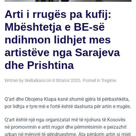
Arti i rrugës pa kufij:
Mbështetja e BE-së
ndihmon lidhjet mes
artistëve nga Sarajeva
dhe Prishtina
Written by
WeBalkans
on
9 Shtator 2025
. Posted in
Tregime
.
Q’art dhe Obojena Klapa kanë shumë gjëra të përbashkëta,
por lidhja e tyre më e fortë është dashuria për artin e rrugës.
Q’art është një nga organizatat më të njohura të Kosovës
në promovimin e artit rrugor dhe përmirësimin e peizazhit
urban në mënyrë të qëndrueshme. Ata përdorin artin si mjet