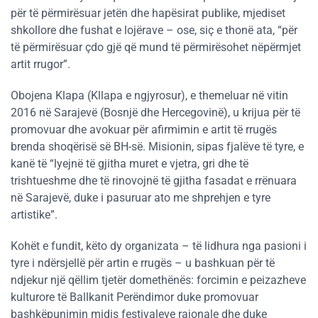
për të përmirësuar jetën dhe hapësirat publike, mjediset
shkollore dhe fushat e lojërave – ose, siç e thonë ata, “për
të përmirësuar çdo gjë që mund të përmirësohet nëpërmjet
artit rrugor”.
Obojena Klapa (Kllapa e ngjyrosur), e themeluar në vitin
2016 në Sarajevë (Bosnjë dhe Hercegovinë), u krijua për të
promovuar dhe avokuar për afirmimin e artit të rrugës
brenda shoqërisë së BH-së. Misionin, sipas fjalëve të tyre, e
kanë të “lyejnë të gjitha muret e vjetra, gri dhe të
trishtueshme dhe të rinovojnë të gjitha fasadat e rrënuara
në Sarajevë, duke i pasuruar ato me shprehjen e tyre
artistike”.
Kohët e fundit, këto dy organizata – të lidhura nga pasioni i
tyre i ndërsjellë për artin e rrugës – u bashkuan për të
ndjekur një qëllim tjetër domethënës: forcimin e peizazheve
kulturore të Ballkanit Perëndimor duke promovuar
bashkëpunimin midis festivaleve rajonale dhe duke