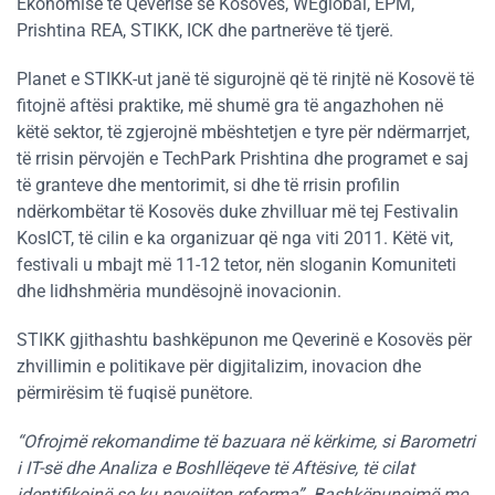
Ekonomisë të Qeverisë së Kosovës, WEglobal, EPM,
Prishtina REA, STIKK, ICK dhe partnerëve të tjerë.
Planet e STIKK-ut janë të sigurojnë që të rinjtë në Kosovë të
fitojnë aftësi praktike, më shumë gra të angazhohen në
këtë sektor, të zgjerojnë mbështetjen e tyre për ndërmarrjet,
të rrisin përvojën e TechPark Prishtina dhe programet e saj
të granteve dhe mentorimit, si dhe të rrisin profilin
ndërkombëtar të Kosovës duke zhvilluar më tej Festivalin
KosICT, të cilin e ka organizuar që nga viti 2011. Këtë vit,
festivali u mbajt më 11-12 tetor, nën sloganin Komuniteti
dhe lidhshmëria mundësojnë inovacionin.
STIKK gjithashtu bashkëpunon me Qeverinë e Kosovës për
zhvillimin e politikave për digjitalizim, inovacion dhe
përmirësim të fuqisë punëtore.
“Ofrojmë rekomandime të bazuara në kërkime, si Barometri
i IT-së dhe Analiza e Boshllëqeve të Aftësive, të cilat
identifikojnë se ku nevojiten reforma”. Bashkëpunojmë me