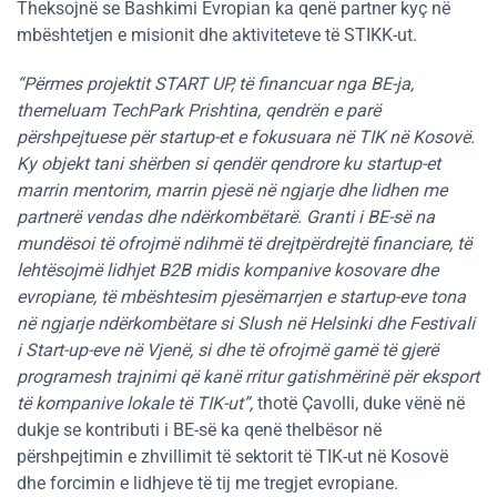
Theksojnë se Bashkimi Evropian ka qenë partner kyç në
mbështetjen e misionit dhe aktiviteteve të STIKK-ut.
“Përmes projektit START UP, të financuar nga BE-ja,
themeluam TechPark Prishtina, qendrën e parë
përshpejtuese për startup-et e fokusuara në TIK në Kosovë.
Ky objekt tani shërben si qendër qendrore ku startup-et
marrin mentorim, marrin pjesë në ngjarje dhe lidhen me
partnerë vendas dhe ndërkombëtarë. Granti i BE-së na
mundësoi të ofrojmë ndihmë të drejtpërdrejtë financiare, të
lehtësojmë lidhjet B2B midis kompanive kosovare dhe
evropiane, të mbështesim pjesëmarrjen e startup-eve tona
në ngjarje ndërkombëtare si Slush në Helsinki dhe Festivali
i Start-up-eve në Vjenë, si dhe të ofrojmë gamë të gjerë
programesh trajnimi që kanë rritur gatishmërinë për eksport
të kompanive lokale të TIK-ut”,
thotë Çavolli, duke vënë në
dukje se kontributi i BE-së ka qenë thelbësor në
përshpejtimin e zhvillimit të sektorit të TIK-ut në Kosovë
dhe forcimin e lidhjeve të tij me tregjet evropiane.