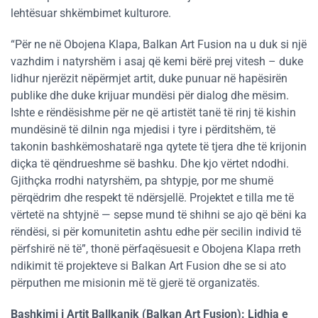
lehtësuar shkëmbimet kulturore.
“Për ne në Obojena Klapa, Balkan Art Fusion na u duk si një
vazhdim i natyrshëm i asaj që kemi bërë prej vitesh – duke
lidhur njerëzit nëpërmjet artit, duke punuar në hapësirën ​​
publike dhe duke krijuar mundësi ​​për dialog dhe mësim.
Ishte e rëndësishme për ne që artistët tanë të rinj të kishin
mundësinë të dilnin nga mjedisi i tyre i përditshëm, të
takonin bashkëmoshatarë nga qytete të tjera dhe të krijonin
diçka të qëndrueshme së bashku. Dhe kjo vërtet ndodhi.
Gjithçka rrodhi natyrshëm, pa shtypje, por me shumë
përqëdrim dhe respekt të ndërsjellë. Projektet e tilla me të
vërtetë na shtyjnë — sepse mund të shihni se ajo që bëni ka
rëndësi, si për komunitetin ashtu edhe për secilin individ të
përfshirë në të”, thonë përfaqësuesit e Obojena Klapa rreth
ndikimit të projekteve si Balkan Art Fusion dhe se si ato
përputhen me misionin më të gjerë të organizatës.
Bashkimi i Artit Ballkanik (Balkan Art Fusion): Lidhja e