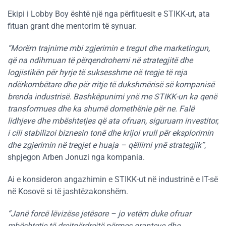
Ekipi i Lobby Boy është një nga përfituesit e STIKK-ut, ata
fituan grant dhe mentorim të synuar.
“Morëm trajnime mbi zgjerimin e tregut dhe marketingun,
që na ndihmuan të përqendrohemi në strategjitë dhe
logjistikën për hyrje të suksesshme në tregje të reja
ndërkombëtare dhe për rritje të dukshmërisë së kompanisë
brenda industrisë. Bashkëpunimi ynë me STIKK-un ka qenë
transformues dhe ka shumë domethënie për ne. Falë
lidhjeve dhe mbështetjes që ata ofruan, siguruam investitor,
i cili stabilizoi biznesin tonë dhe krijoi vrull për eksplorimin
dhe zgjerimin në tregjet e huaja – qëllimi ynë strategjik”
,
shpjegon Arben Jonuzi nga kompania.
Ai e konsideron angazhimin e STIKK-ut në industrinë e IT-së
në Kosovë si të jashtëzakonshëm.
“Janë forcë lëvizëse jetësore – jo vetëm duke ofruar
mbështetje të drejtpërdrejtë përmes granteve dhe