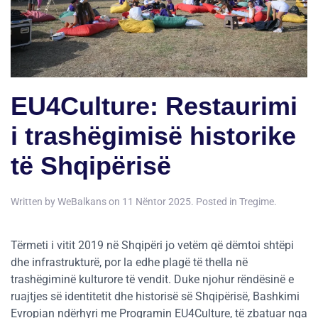
EU4Culture: Restaurimi
i trashëgimisë historike
të Shqipërisë
Written by
WeBalkans
on
11 Nëntor 2025
. Posted in
Tregime
.
Tërmeti i vitit 2019 në Shqipëri jo vetëm që dëmtoi shtëpi
dhe infrastrukturë, por la edhe plagë të thella në
trashëgiminë kulturore të vendit. Duke njohur rëndësinë e
ruajtjes së identitetit dhe historisë së Shqipërisë, Bashkimi
Evropian ndërhyri me Programin EU4Culture, të zbatuar nga