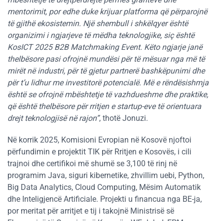
mentorimit, por edhe duke krijuar platforma që përparojnë
të gjithë ekosistemin. Një shembull i shkëlqyer është
organizimi i ngjarjeve të mëdha teknologjike, siç është
KosICT 2025 B2B Matchmaking Event
. Këto ngjarje janë
thelbësore pasi ofrojnë mundësi për të mësuar nga më të
mirët në industri, për të gjetur partnerë bashkëpunimi dhe
për t’u lidhur me investitorë potencialë. Më e rëndësishmja
është se ofrojnë mbështetje të vazhdueshme dhe praktike,
që është thelbësore për rritjen e startup-eve të orientuara
drejt teknologjisë në rajon”
, thotë Jonuzi.
Në korrik 2025, Komisioni Evropian në Kosovë njoftoi
përfundimin e projektit TIK për Rritjen e Kosovës, i cili
trajnoi dhe certifikoi më shumë se 3,100 të rinj në
programim Java, siguri kibernetike, zhvillim uebi, Python,
Big Data Analytics, Cloud Computing, Mësim Automatik
dhe Inteligjencë Artificiale. Projekti u financua nga BE-ja,
por meritat për arritjet e tij i takojnë Ministrisë së