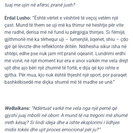
tuaj me ujin në afërsi, pranë jush?
Erdal Lusho
:
“Është vërtet e vështirë të veçoj vetëm një
çast. Mund të them se uji më ka thirrur në heshtje për vite
me radhë, derisa më në fund iu përgjigja thirrjes. Si fëmijë,
gjithmonë më ka tërhequr uji – lumenjtë, liqenet, shiu – çdo
gjë që lëvizte dhe reflektonte dritën. Ndihesha sikur isha në
shtëpi, edhe pse nuk jam rrit pranë oqeanit. Lundrimi erdhi
më vonë, në një moment kur era e anoi varkën me vela drejt
ujit dhe ajo bëri një zhurmë të fortë, e dija që kjo ishte e
gjitha. Për mua, kjo nuk është thjesht një sport, por paraqet
bashkëbisedë me diçka shumë më të madhe se unë.”
WeBalkans:
“Ndërtuat varkë me vela nga një pemë që
gjyshi juaj mbolli në oborr. A mund të na tregoni më shumë
rreth kësaj? Si lindi ideja dhe a ishte eksplorimi i lidhjes
midis tokës dhe ujit proces emocional për ju?”