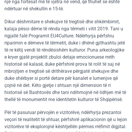
një nga fortesat më të vjetra në vend, që thuhet se është
ndërtuar në shekullin e 15-të.
Dikur dëshmitare e shekujve të tregtisë dhe shkëmbimit,
kalaja pësoi dëme të rënda nga tërmeti i vitit 2019. Tani u
rigjallë falë Programit EU4Culture. Ndërhyrja përfshiu
riparimin e dëmeve të tërmetit, duke i dhënë gjithashtu jetë
të re këtij vendi të rëndësishëm kulturor. Puna arkeologjike
e kryer gjatë projektit zbuloi detaje emocionuese rreth
historisë së kalasë, duke përfshirë prova të rolit të saj në
mbrojtjen e tregtisë së drithërave përgjatë shekujve dhe
duke shërbyer si portë detare për kanalet e lumenjve që
çojnë në det. Këto gjetje i shtuan një dimension të ri
historisë së Bashtovës dhe tani ndihmojnë në lidhjen më të
thellë të monumentit me identitetin kulturor të Shqipërisë.
Për të pasuruar përvojën e vizitorëve, ndërhyrja prezantoi
veçori të realitetit të shtuar, përfshirë aplikacionin që u lejon
vizitorëve të eksplorojnë kështjellën përmes rrëfimit digjital.