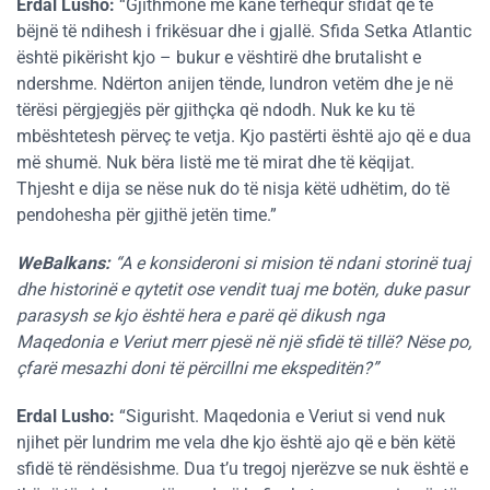
Erdal Lusho:
“Gjithmonë më kanë tërhequr sfidat që të
bëjnë të ndihesh i frikësuar dhe i gjallë. Sfida Setka Atlantic
është pikërisht kjo – bukur e vështirë dhe brutalisht e
ndershme. Ndërton anijen tënde, lundron vetëm dhe je në
tërësi përgjegjës për gjithçka që ndodh. Nuk ke ku të
mbështetesh përveç te vetja. Kjo pastërti është ajo që e dua
më shumë. Nuk bëra listë me të mirat dhe të këqijat.
Thjesht e dija se nëse nuk do të nisja këtë udhëtim, do të
pendohesha për gjithë jetën time.”
WeBalkans:
“A e konsideroni si mision të ndani storinë tuaj
dhe historinë e qytetit ose vendit tuaj me botën, duke pasur
parasysh se kjo është hera e parë që dikush nga
Maqedonia e Veriut merr pjesë në një sfidë të tillë? Nëse po,
çfarë mesazhi doni të përcillni me ekspeditën?”
Erdal Lusho:
“Sigurisht. Maqedonia e Veriut si vend nuk
njihet për lundrim me vela dhe kjo është ajo që e bën këtë
sfidë të rëndësishme. Dua t’u tregoj njerëzve se nuk është e