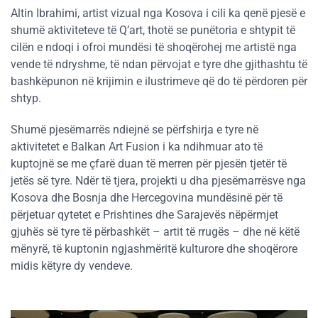
Altin Ibrahimi, artist vizual nga Kosova i cili ka qenë pjesë e
shumë aktiviteteve të Q’art, thotë se punëtoria e shtypit të
cilën e ndoqi i ofroi mundësi të shoqërohej me artistë nga
vende të ndryshme, të ndan përvojat e tyre dhe gjithashtu të
bashkëpunon në krijimin e ilustrimeve që do të përdoren për
shtyp.
Shumë pjesëmarrës ndiejnë se përfshirja e tyre në
aktivitetet e Balkan Art Fusion i ka ndihmuar ato të
kuptojnë se me çfarë duan të merren për pjesën tjetër të
jetës së tyre. Ndër të tjera, projekti u dha pjesëmarrësve nga
Kosova dhe Bosnja dhe Hercegovina mundësinë për të
përjetuar qytetet e Prishtines dhe Sarajevës nëpërmjet
gjuhës së tyre të përbashkët – artit të rrugës – dhe në këtë
mënyrë, të kuptonin ngjashmëritë kulturore dhe shoqërore
midis këtyre dy vendeve.