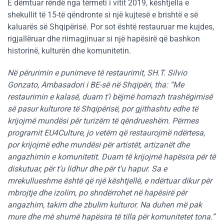
E dëmtuar rëndë nga tërmeti i vitit 2019, kështjella e
shekullit të 15-të qëndronte si një kujtesë e brishtë e së
kaluarës së Shqipërisë. Por sot është restauruar me kujdes,
rigjallëruar dhe riimagjinuar si një hapësirë ​​që bashkon
historinë, kulturën dhe komunitetin.
Në përurimin e punimeve të restaurimit, SH.T. Silvio
Gonzato, Ambasadori i BE-së në Shqipëri, tha: “Me
restaurimin e kalasë, duam t’i bëjmë homazh trashëgimisë
së pasur kulturore të Shqipërisë, por gjithashtu edhe të
krijojmë mundësi për turizëm të qëndrueshëm. Përmes
programit EU4Culture, jo vetëm që restaurojmë ndërtesa,
por krijojmë edhe mundësi për artistët, artizanët dhe
angazhimin e komunitetit. Duam të krijojmë hapësira për të
diskutuar, për t’u lidhur dhe për t’u hapur. Sa e
mrekullueshme është që një kështjellë, e ndërtuar dikur për
mbrojtje dhe izolim, po shndërrohet në hapësirë ​​për
angazhim, takim dhe zbulim kulturor. Na duhen më pak
mure dhe më shumë hapësira të tilla për komunitetet tona.”