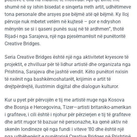
shumë në sy ishin bisedat e sinqerta rreth artit, udhëtimeve
tona personale dhe arsyes pse bëjmë atë që bëjmë. Ky lloj
përvoje nuk mbetet vetëm në kujtesë – por e ndryshon
mënyrën se si i qaseni punës suaj në të ardhmen”, thotë
Rijad-i nga Sarajeva, një nga pjesëmarrësit në punëtoritë
Creative Bridges.
Seria Creative Bridges është një nga aktivitetet kryesore të
projektit, e zhvilluar për të lidhur artistë dhe organizata nga
Prishtina, Sarajeva dhe jashtë vendit. Këto punëtori nxisin
të nxënit nga bashkëmoshatarët, krijimin e artit të
drejtpërdrejtë, ilustrimin digjital dhe dialogun kulturor.
Kur u pyet për përvojën e tij me artistë rruge nga Kosova
dhe Bosnja e Hercegovina, Tizer—artisti britaniko-amerikan
i grafiteve, i cili është i njohur për përzierjen e tij të grafiteve
dhe artit rrugor të bazuar në personazhe, ka qenë aktiv në
skenën londineze që nga fundi i viteve ’80 dhe është një
nga udhëheqësit e punëtorisë Creative Bridges në Prishtinë