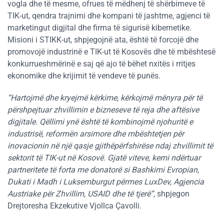
vogla dhe të mesme, ofrues të mëdhenj të shërbimeve të
TIK-ut, qendra trajnimi dhe kompani të jashtme, agjenci të
marketingut digjital dhe firma të sigurisë kibernetike.
Misioni i STIKK-ut, shpjegojnë ata, është të forcojë dhe
promovojë industrinë e TIK-ut të Kosovës dhe të mbështesë
konkurrueshmërinë e saj që ajo të bëhet nxitës i rritjes
ekonomike dhe krijimit të vendeve të punës.
“Hartojmë dhe kryejmë kërkime, kërkojmë mënyra për të
përshpejtuar zhvillimin e bizneseve të reja dhe aftësive
digjitale. Qëllimi ynë është të kombinojmë njohuritë e
industrisë, reformën arsimore dhe mbështetjen për
inovacionin në një qasje gjithëpërfshirëse ndaj zhvillimit të
sektorit të TIK-ut në Kosovë. Gjatë viteve, kemi ndërtuar
partneritete të forta me donatorë si Bashkimi Evropian,
Dukati i Madh i Luksemburgut përmes LuxDev, Agjencia
Austriake për Zhvillim, USAID dhe të tjerë”,
shpjegon
Drejtoresha Ekzekutive Vjollca Çavolli.