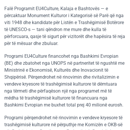
Falë Programit EU4Culture, Kalaja e Bashtovës — e
përcaktuar Monument Kulturor i Kategorisë së Parë që nga
viti 1948 dhe kandidate për Listën e Trashëgimisë Botërore
të UNESCO-s — tani qëndron me mure dhe kulla të
përforcuara, qasje të sigurt për vizitorët dhe hapësira të reja
për të mësuar dhe zbuluar.
Programi EU4Culture financohet nga Bashkimi Evropian
(BE) dhe zbatohet nga UNOPS në partneritet të ngushtë me
Ministrinë e Ekonomisë, Kulturës dhe Inovacionit të
Shqipërisë. Përqendrohet në rinovimin dhe rivitalizimin e
vendeve kryesore të trashëgimisë kulturore të dëmtuara
nga tërmeti dhe përfaqëson një nga programet më të
mëdha të trashëgimisë kulturore të financuara nga
Bashkimi Evropian me buxhet total prej 40 milionë eurosh.
Programi përqendrohet në rinovimin e vendeve kryesore të
trashëgimisë kulturore në përputhje me Kornizën e OKB-së