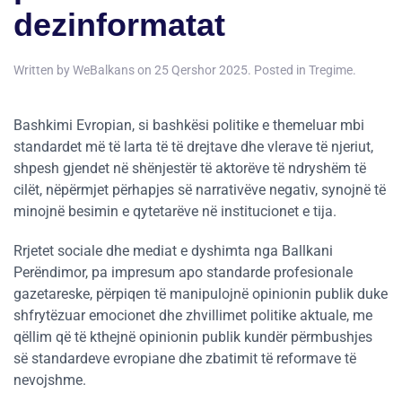
dezinformatat
Written by
WeBalkans
on
25 Qershor 2025
. Posted in
Tregime
.
Bashkimi Evropian, si bashkësi politike e themeluar mbi
standardet më të larta të të drejtave dhe vlerave të njeriut,
shpesh gjendet në shënjestër të aktorëve të ndryshëm të
cilët, nëpërmjet përhapjes së narrativëve negativ, synojnë të
minojnë besimin e qytetarëve në institucionet e tija.
Rrjetet sociale dhe mediat e dyshimta nga Ballkani
Perëndimor, pa impresum apo standarde profesionale
gazetareske, përpiqen të manipulojnë opinionin publik duke
shfrytëzuar emocionet dhe zhvillimet politike aktuale, me
qëllim që të kthejnë opinionin publik kundër përmbushjes
së standardeve evropiane dhe zbatimit të reformave të
nevojshme.