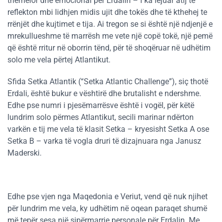
themelor dhe emocional për Erdalin – i ka lejuar atij të
reflekton mbi lidhjen midis ujit dhe tokës dhe të kthehej te
rrënjët dhe kujtimet e tija. Ai tregon se si është një ndjenjë e
mrekullueshme të marrësh me vete një copë tokë, një pemë
që është rritur në oborrin tënd, për të shoqëruar në udhëtim
solo me vela përtej Atlantikut.
Sfida Setka Atlantik (“Setka Atlantic Challenge”), siç thotë
Erdali, është bukur e vështirë dhe brutalisht e ndershme.
Edhe pse numri i pjesëmarrësve është i vogël, për këtë
lundrim solo përmes Atlantikut, secili marinar ndërton
varkën e tij me vela të klasit Setka – kryesisht Setka A ose
Setka B – varka të vogla druri të dizajnuara nga Janusz
Maderski.
Edhe pse vjen nga Maqedonia e Veriut, vend që nuk njihet
për lundrim me vela, ky udhëtim në oqean paraqet shumë
më tepër sesa një sipërmarrje personale për Erdalin. Me