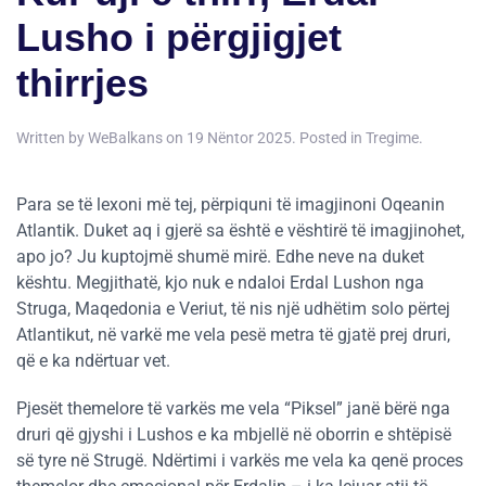
Lusho i përgjigjet
thirrjes
Written by
WeBalkans
on
19 Nëntor 2025
. Posted in
Tregime
.
Para se të lexoni më tej, përpiquni të imagjinoni Oqeanin
Atlantik. Duket aq i gjerë sa është e vështirë të imagjinohet,
apo jo? Ju kuptojmë shumë mirë. Edhe neve na duket
kështu. Megjithatë, kjo nuk e ndaloi Erdal Lushon nga
Struga, Maqedonia e Veriut, të nis një udhëtim solo përtej
Atlantikut, në varkë me vela pesë metra të gjatë prej druri,
që e ka ndërtuar vet.
Pjesët themelore të varkës me vela “Piksel” janë bërë nga
druri që gjyshi i Lushos e ka mbjellë në oborrin e shtëpisë
së tyre në Strugë. Ndërtimi i varkës me vela ka qenë proces