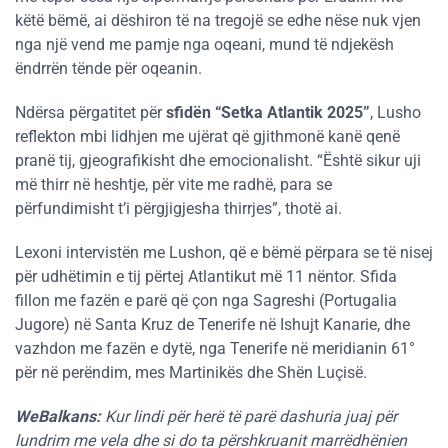
këtë bëmë, ai dëshiron të na tregojë se edhe nëse nuk vjen
nga një vend me pamje nga oqeani, mund të ndjekësh
ëndrrën tënde për oqeanin.
Ndërsa përgatitet për
sfidën “Setka Atlantik 2025”
, Lusho
reflekton mbi lidhjen me ujërat që gjithmonë kanë qenë
pranë tij, gjeografikisht dhe emocionalisht. “Është sikur uji
më thirr në heshtje, për vite me radhë, para se
përfundimisht t’i përgjigjesha thirrjes”, thotë ai.
Lexoni intervistën me Lushon, që e bëmë përpara se të nisej
për udhëtimin e tij përtej Atlantikut më 11 nëntor. Sfida
fillon me fazën e parë që çon nga Sagreshi (Portugalia
Jugore) në Santa Kruz de Tenerife në Ishujt Kanarie, dhe
vazhdon me fazën e dytë, nga Tenerife në meridianin 61°
për në perëndim, mes Martinikës dhe Shën Luçisë.
WeBalkans:
Kur lindi për herë të parë dashuria juaj për
lundrim me vela dhe si do ta përshkruanit marrëdhënien