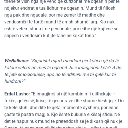
thënë të vish nga një vend që kufizohet me oqeanin për të
ndjekur ëndrrat e tua lidhur me oqeanin. Mund të fillosh
nga pak dhe ngadalë, por me zemër të madhe dhe
vendosmëri të fortë mund të arrish shumë larg. Kjo nuk
është vetëm storia ime personale, por edhe një kujtesë se
shpesh i vendosim kufijtë tanë në kokat tona.”
WeBalkans:
“Sigurisht mjaft mendoni për kohën që do të
kaloni vetëm në mes të oqeanit. Si e imagjinoni këtë? A do
të jetë emocionuese, apo do të ndiheni më të qetë kur të
lundroni?”
Erdal Lusho:
“E imagjinoj si një kombinim i gjithçkaje –
frikës, qetësisë, lirisë, të qeshurave dhe shumë heshtjeje. Do
të ketë stuhi dhe ditë të qeta, momente dyshimi, por edhe
çaste të pastra magjie. Kjo është bukuria e kësaj sfide. Në
det të hapur nuk mund të pretendosh se je dikush që nuk je.