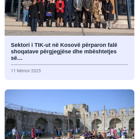
Sektori i TIK-ut në Kosovë përparon falë
shoqatave përgjegjëse dhe mbështetjes
së…
11 Nëntor 2025