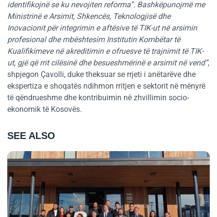
identifikojnë se ku nevojiten reforma”. Bashkëpunojmë me
Ministrinë e Arsimit, Shkencës, Teknologjisë dhe
Inovacionit për integrimin e aftësive të TIK-ut në arsimin
profesional dhe mbështesim Institutin Kombëtar të
Kualifikimeve në akreditimin e ofruesve të trajnimit të TIK-
ut, gjë që rrit cilësinë dhe besueshmërinë e arsimit në vend”
,
shpjegon Çavolli, duke theksuar se rrjeti i anëtarëve dhe
ekspertiza e shoqatës ndihmon rritjen e sektorit në mënyrë
të qëndrueshme dhe kontribuimin në zhvillimin socio-
ekonomik të Kosovës.
SEE ALSO