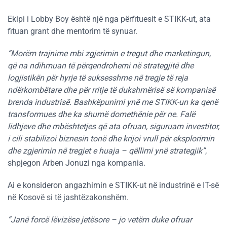
Ekipi i Lobby Boy është një nga përfituesit e STIKK-ut, ata
fituan grant dhe mentorim të synuar.
“Morëm trajnime mbi zgjerimin e tregut dhe marketingun,
që na ndihmuan të përqendrohemi në strategjitë dhe
logjistikën për hyrje të suksesshme në tregje të reja
ndërkombëtare dhe për rritje të dukshmërisë së kompanisë
brenda industrisë. Bashkëpunimi ynë me STIKK-un ka qenë
transformues dhe ka shumë domethënie për ne. Falë
lidhjeve dhe mbështetjes që ata ofruan, siguruam investitor,
i cili stabilizoi biznesin tonë dhe krijoi vrull për eksplorimin
dhe zgjerimin në tregjet e huaja – qëllimi ynë strategjik”
,
shpjegon Arben Jonuzi nga kompania.
Ai e konsideron angazhimin e STIKK-ut në industrinë e IT-së
në Kosovë si të jashtëzakonshëm.
“Janë forcë lëvizëse jetësore – jo vetëm duke ofruar