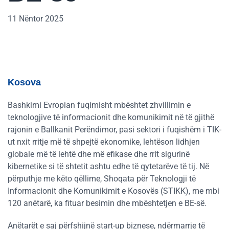
11 Nëntor 2025
Kosova
Bashkimi Evropian fuqimisht mbështet zhvillimin e
teknologjive të informacionit dhe komunikimit në të gjithë
rajonin e Ballkanit Perëndimor, pasi sektori i fuqishëm i TIK-
ut nxit rritje më të shpejtë ekonomike, lehtëson lidhjen
globale më të lehtë dhe më efikase dhe rrit sigurinë
kibernetike si të shtetit ashtu edhe të qytetarëve të tij. Në
përputhje me këto qëllime, Shoqata për Teknologji të
Informacionit dhe Komunikimit e Kosovës (STIKK), me mbi
120 anëtarë, ka fituar besimin dhe mbështetjen e BE-së.
Anëtarët e saj përfshijnë start-up biznese, ndërmarrje të