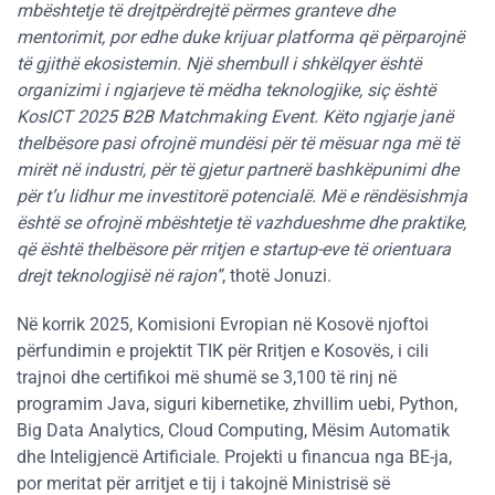
mbështetje të drejtpërdrejtë përmes granteve dhe
mentorimit, por edhe duke krijuar platforma që përparojnë
të gjithë ekosistemin. Një shembull i shkëlqyer është
organizimi i ngjarjeve të mëdha teknologjike, siç është
KosICT 2025 B2B Matchmaking Event
. Këto ngjarje janë
thelbësore pasi ofrojnë mundësi për të mësuar nga më të
mirët në industri, për të gjetur partnerë bashkëpunimi dhe
për t’u lidhur me investitorë potencialë. Më e rëndësishmja
është se ofrojnë mbështetje të vazhdueshme dhe praktike,
që është thelbësore për rritjen e startup-eve të orientuara
drejt teknologjisë në rajon”
, thotë Jonuzi.
Në korrik 2025, Komisioni Evropian në Kosovë njoftoi
përfundimin e projektit TIK për Rritjen e Kosovës, i cili
trajnoi dhe certifikoi më shumë se 3,100 të rinj në
programim Java, siguri kibernetike, zhvillim uebi, Python,
Big Data Analytics, Cloud Computing, Mësim Automatik
dhe Inteligjencë Artificiale. Projekti u financua nga BE-ja,
por meritat për arritjet e tij i takojnë Ministrisë së