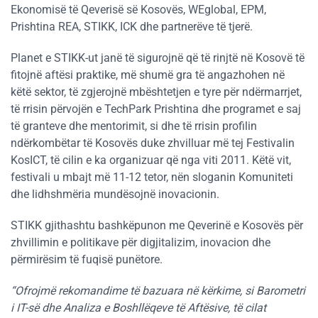
Ekonomisë të Qeverisë së Kosovës, WEglobal, EPM,
Prishtina REA, STIKK, ICK dhe partnerëve të tjerë.
Planet e STIKK-ut janë të sigurojnë që të rinjtë në Kosovë të
fitojnë aftësi praktike, më shumë gra të angazhohen në
këtë sektor, të zgjerojnë mbështetjen e tyre për ndërmarrjet,
të rrisin përvojën e TechPark Prishtina dhe programet e saj
të granteve dhe mentorimit, si dhe të rrisin profilin
ndërkombëtar të Kosovës duke zhvilluar më tej Festivalin
KosICT, të cilin e ka organizuar që nga viti 2011. Këtë vit,
festivali u mbajt më 11-12 tetor, nën sloganin Komuniteti
dhe lidhshmëria mundësojnë inovacionin.
STIKK gjithashtu bashkëpunon me Qeverinë e Kosovës për
zhvillimin e politikave për digjitalizim, inovacion dhe
përmirësim të fuqisë punëtore.
“Ofrojmë rekomandime të bazuara në kërkime, si Barometri
i IT-së dhe Analiza e Boshllëqeve të Aftësive, të cilat