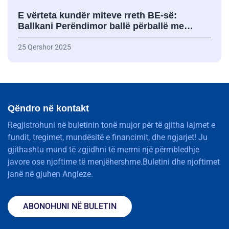
E vërteta kundër miteve rreth BE-së:
Ballkani Perëndimor ballë përballë me…
25 Qershor 2025
Qëndro në kontakt
Regjistrohuni në buletinin tonë mujor për të gjitha lajmet e
fundit, tregimet, mundësitë e financimit, dhe ngjarjet! Ju
gjithashtu mund të zgjidhni të merrni një përmbledhje
javore ose njoftime të menjëhershme.Buletini dhe njoftimet
janë në gjuhen Angleze.
ABONOHUNI NË BULETIN