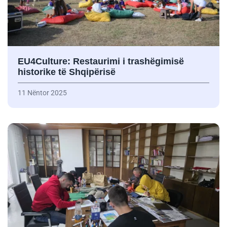
EU4Culture: Restaurimi i trashëgimisë
historike të Shqipërisë
11 Nëntor 2025