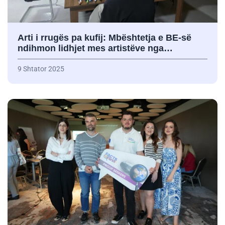
Arti i rrugës pa kufij: Mbështetja e BE-së
ndihmon lidhjet mes artistëve nga…
9 Shtator 2025