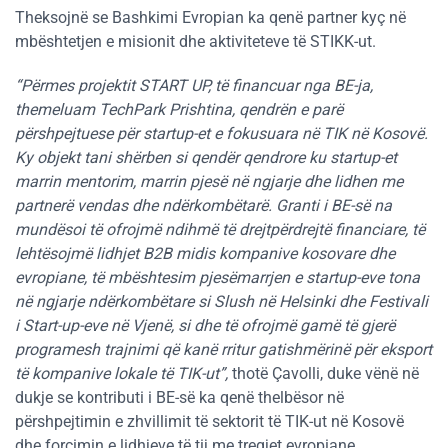
Theksojnë se Bashkimi Evropian ka qenë partner kyç në
mbështetjen e misionit dhe aktiviteteve të STIKK-ut.
“Përmes projektit START UP, të financuar nga BE-ja,
themeluam TechPark Prishtina, qendrën e parë
përshpejtuese për startup-et e fokusuara në TIK në Kosovë.
Ky objekt tani shërben si qendër qendrore ku startup-et
marrin mentorim, marrin pjesë në ngjarje dhe lidhen me
partnerë vendas dhe ndërkombëtarë. Granti i BE-së na
mundësoi të ofrojmë ndihmë të drejtpërdrejtë financiare, të
lehtësojmë lidhjet B2B midis kompanive kosovare dhe
evropiane, të mbështesim pjesëmarrjen e startup-eve tona
në ngjarje ndërkombëtare si Slush në Helsinki dhe Festivali
i Start-up-eve në Vjenë, si dhe të ofrojmë gamë të gjerë
programesh trajnimi që kanë rritur gatishmërinë për eksport
të kompanive lokale të TIK-ut”,
thotë Çavolli, duke vënë në
dukje se kontributi i BE-së ka qenë thelbësor në
përshpejtimin e zhvillimit të sektorit të TIK-ut në Kosovë
dhe forcimin e lidhjeve të tij me tregjet evropiane.