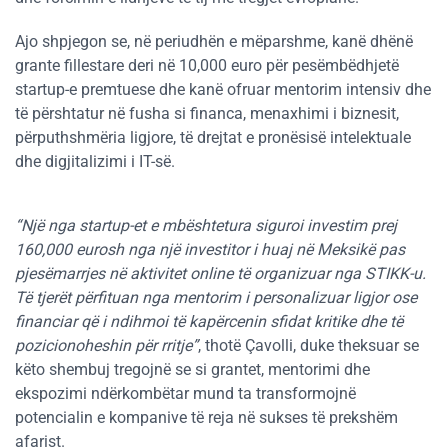
Ajo shpjegon se, në periudhën e mëparshme, kanë dhënë
grante fillestare deri në 10,000 euro për pesëmbëdhjetë
startup-e premtuese dhe kanë ofruar mentorim intensiv dhe
të përshtatur në fusha si financa, menaxhimi i biznesit,
përputhshmëria ligjore, të drejtat e pronësisë intelektuale
dhe digjitalizimi i IT-së.
“Një nga startup-et e mbështetura siguroi investim prej
160,000 eurosh nga një investitor i huaj në Meksikë pas
pjesëmarrjes në aktivitet online të organizuar nga STIKK-u.
Të tjerët përfituan nga mentorim i personalizuar ligjor ose
financiar që i ndihmoi të kapërcenin sfidat kritike dhe të
pozicionoheshin për rritje”
, thotë Çavolli, duke theksuar se
këto shembuj tregojnë se si grantet, mentorimi dhe
ekspozimi ndërkombëtar mund ta transformojnë
potencialin e kompanive të reja në sukses të prekshëm
afarist.