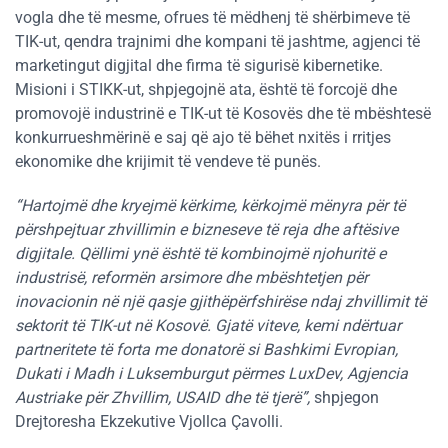
vogla dhe të mesme, ofrues të mëdhenj të shërbimeve të
TIK-ut, qendra trajnimi dhe kompani të jashtme, agjenci të
marketingut digjital dhe firma të sigurisë kibernetike.
Misioni i STIKK-ut, shpjegojnë ata, është të forcojë dhe
promovojë industrinë e TIK-ut të Kosovës dhe të mbështesë
konkurrueshmërinë e saj që ajo të bëhet nxitës i rritjes
ekonomike dhe krijimit të vendeve të punës.
“Hartojmë dhe kryejmë kërkime, kërkojmë mënyra për të
përshpejtuar zhvillimin e bizneseve të reja dhe aftësive
digjitale. Qëllimi ynë është të kombinojmë njohuritë e
industrisë, reformën arsimore dhe mbështetjen për
inovacionin në një qasje gjithëpërfshirëse ndaj zhvillimit të
sektorit të TIK-ut në Kosovë. Gjatë viteve, kemi ndërtuar
partneritete të forta me donatorë si Bashkimi Evropian,
Dukati i Madh i Luksemburgut përmes LuxDev, Agjencia
Austriake për Zhvillim, USAID dhe të tjerë”,
shpjegon
Drejtoresha Ekzekutive Vjollca Çavolli.