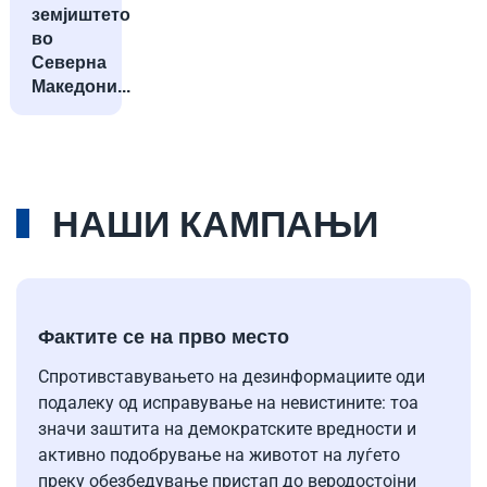
земјиштето
во
Северна
Македони...
НАШИ КАМПАЊИ
Фактите се на прво место
Спротивставувањето на дезинформациите оди
подалеку од исправување на невистините: тоа
значи заштита на демократските вредности и
активно подобрување на животот на луѓето
преку обезбедување пристап до веродостојни