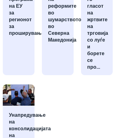
на ЕУ
реформите
гласот
за
во
на
регионот
шумарството
жртвите
за
во
на
проширување
Северна
трговија
Македонија
со луѓе
и
борете
се
про...
Унапредување
на
консолидацијата
на