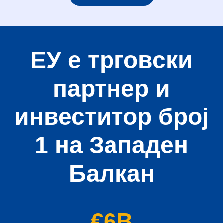
Res
ЕУ е трговски
Zoom
партнер и
Zoom
инвеститор број
1 на Западен
Балкан
€6B