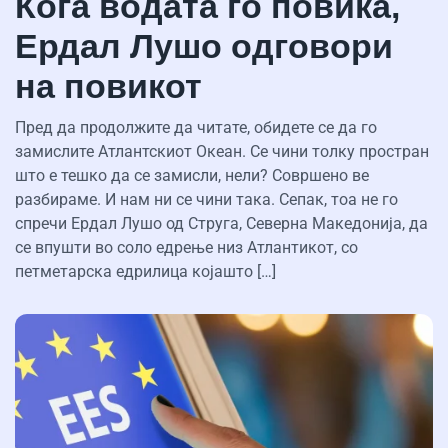
Кога водата го повика,
Ердал Лушо одговори
на повикот
Пред да продолжите да читате, обидете се да го
замислите Атлантскиот Океан. Се чини толку простран
што е тешко да се замисли, нели? Совршено ве
разбираме. И нам ни се чини така. Сепак, тоа не го
спречи Ердал Лушо од Струга, Северна Македонија, да
се впушти во соло едрење низ Атлантикот, со
петметарска едрилица којашто […]