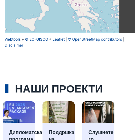
Webtools
+
© EC-GISCO
+
Leaflet
|
© OpenStreetMap contributors
|
Disclaimer
НАШИ ПРОЕКТИ
Дипломатска
Поддршка
Слушнете
програма
на
го