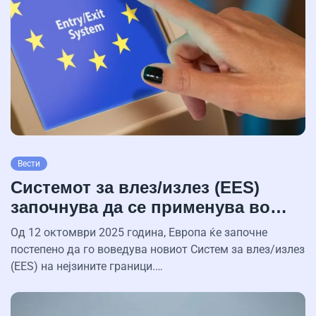
Вести
Системот за влез/излез (EES)
започнува да се применува во…
Од 12 октомври 2025 година, Европа ќе започне
постепено да го воведува новиот Систем за влез/излез
(EES) на нејзините граници.…