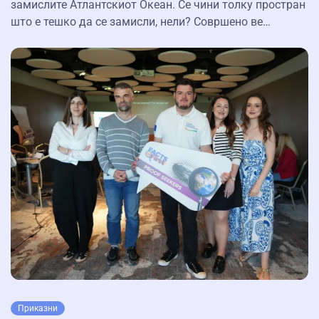
замислите Атлантскиот Океан. Се чини толку простран
што е тешко да се замисли, нели? Совршено ве…
Приказни