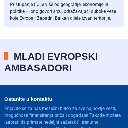
Pristupanje EU je više od geografije, ekonomije ili
politike — ono govori srcu, odražavajući duboke veze
koje Evropa i Zapadni Balkan dijele izvan teritorije.
MLADI EVROPSKI
AMBASADORI
Ostanite u kontaktu
Prijavite se za naš mesečni bilten za sve najnovije vesti,
mogućnosti finansiranja priča i događaje! Takođe možete
izabrati da primate nedeljni sažetak ili trenutne