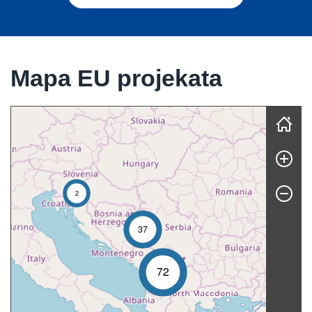
Mapa EU projekata
Skip map
2
37
72