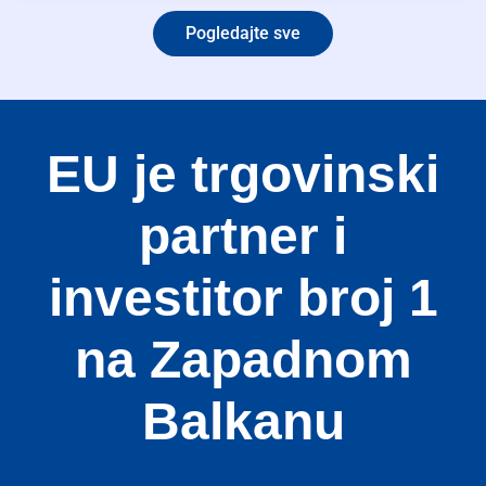
Pogledajte sve
Res
Zoom
EU je trgovinski
Zoom
partner i
investitor broj 1
na Zapadnom
Balkanu