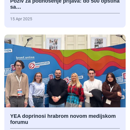
Poziv za podnošenje prijava: do 500 opština
sa…
15 Apr 2025
YEA doprinosi hrabrom novom medijskom
forumu