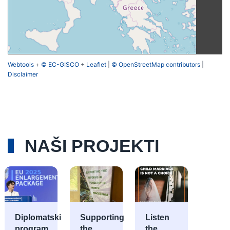
Webtools
+
© EC-GISCO
+
Leaflet
|
© OpenStreetMap contributors
|
Disclaimer
NAŠI PROJEKTI
Diplomatski
Supporting
Listen
program
the
the