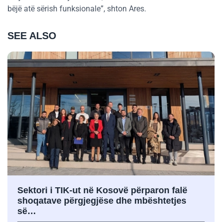
bëjë atë sërish funksionale”, shton Ares.
SEE ALSO
Sektori i TIK-ut në Kosovë përparon falë
shoqatave përgjegjëse dhe mbështetjes
së…