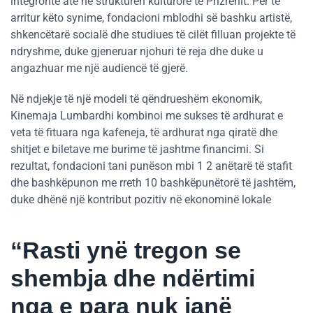
integronte atë në strukturën kulturore të Prizrenit. Për të
arritur këto synime, fondacioni mblodhi së bashku artistë,
shkencëtarë socialë dhe studiues të cilët filluan projekte të
ndryshme, duke gjeneruar njohuri të reja dhe duke u
angazhuar me një audiencë të gjerë.
Në ndjekje të një modeli të qëndrueshëm ekonomik,
Kinemaja Lumbardhi kombinoi me sukses të ardhurat e
veta të fituara nga kafeneja, të ardhurat nga qiratë dhe
shitjet e biletave me burime të jashtme financimi. Si
rezultat, fondacioni tani punëson mbi 1 2 anëtarë të stafit
dhe bashkëpunon me rreth 10 bashkëpunëtorë të jashtëm,
duke dhënë një kontribut pozitiv në ekonominë lokale
“Rasti ynë tregon se
shembja dhe ndërtimi
nga e para nuk janë