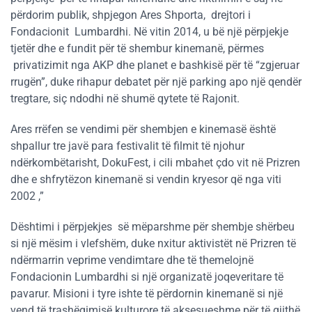
përdorim publik, shpjegon Ares Shporta, drejtori i
Fondacionit Lumbardhi. Në vitin 2014, u bë një përpjekje
tjetër dhe e fundit për të shembur kinemanë, përmes
privatizimit nga AKP dhe planet e bashkisë për të “zgjeruar
rrugën”, duke rihapur debatet për një parking apo një qendër
tregtare, siç ndodhi në shumë qytete të Rajonit.
Ares rrëfen se vendimi për shembjen e kinemasë është
shpallur tre javë para festivalit të filmit të njohur
ndërkombëtarisht, DokuFest, i cili mbahet çdo vit në Prizren
dhe e shfrytëzon kinemanë si vendin kryesor që nga viti
2002 ,”
Dështimi i përpjekjes së mëparshme për shembje shërbeu
si një mësim i vlefshëm, duke nxitur aktivistët në Prizren të
ndërmarrin veprime vendimtare dhe të themelojnë
Fondacionin Lumbardhi si një organizatë joqeveritare të
pavarur. Misioni i tyre ishte të përdornin kinemanë si një
vend të trashëgimisë kulturore të aksesueshme për të gjithë