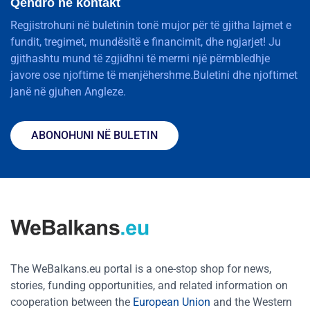
Qëndro në kontakt
Regjistrohuni në buletinin tonë mujor për të gjitha lajmet e
fundit, tregimet, mundësitë e financimit, dhe ngjarjet! Ju
gjithashtu mund të zgjidhni të merrni një përmbledhje
javore ose njoftime të menjëhershme.Buletini dhe njoftimet
janë në gjuhen Angleze.
ABONOHUNI NË BULETIN
The WeBalkans.eu portal is a one-stop shop for news,
stories, funding opportunities, and related information on
cooperation between the
European Union
and the Western