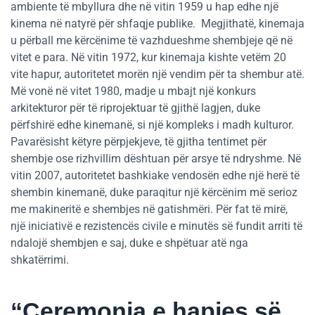
ambiente të mbyllura dhe në vitin 1959 u hap edhe një
kinema në natyrë për shfaqje publike. Megjithatë, kinemaja
u përball me kërcënime të vazhdueshme shembjeje që në
vitet e para. Në vitin 1972, kur kinemaja kishte vetëm 20
vite hapur, autoritetet morën një vendim për ta shembur atë.
Më vonë në vitet 1980, madje u mbajt një konkurs
arkitekturor për të riprojektuar të gjithë lagjen, duke
përfshirë edhe kinemanë, si një kompleks i madh kulturor.
Pavarësisht këtyre përpjekjeve, të gjitha tentimet për
shembje ose rizhvillim dështuan për arsye të ndryshme. Në
vitin 2007, autoritetet bashkiake vendosën edhe një herë të
shembin kinemanë, duke paraqitur një kërcënim më serioz
me makineritë e shembjes në gatishmëri. Për fat të mirë,
një iniciativë e rezistencës civile e minutës së fundit arriti të
ndalojë shembjen e saj, duke e shpëtuar atë nga
shkatërrimi.
“Ceremonia e hapjes së