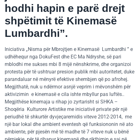
hodhi hapin e parë drejt
shpëtimit të Kinemasë
Lumbardhi”.
Iniciativa „Nisma për Mbrojtjen e Kinemasë Lumbardhi ” e
udhëhequr nga DokuFest dhe EC Ma Ndryshe, së pari
mblodhi me sukses mbi 8 mijë nënshkrime, dhe organizoi
protesta për të ushtruar presion publik mbi autoritetet, duke
parandaluar në mënyrë efektive shembjen që po afrohej.
Megjithatë, nuk u ndërmor asnjë veprim i mëvonshëm për
aktivizimin e kinemasë e cila ishte mbyllur pas luftës..
Megjithëse kinemaja u rihap jo zyrtarisht si SHKA –
Shoqëria Kulturore Artistike me iniciativë private për një
periudhë të shkurtër dyvjeçaremidis viteve 2012-2014, me
një bar lokal dhe ambient eventesh që funksiononin në ato
ambiente, për pjesën më të madhe të 7 viteve nuk u bënë
përpjekje për të rihapur kinemanë dhe rikthimin e saj në