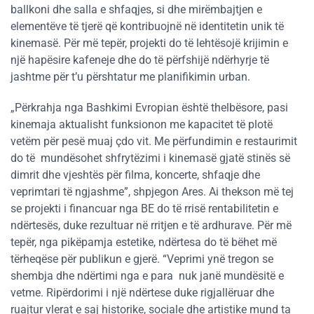
ballkoni dhe salla e shfaqjes, si dhe mirëmbajtjen e
elementëve të tjerë që kontribuojnë në identitetin unik të
kinemasë. Për më tepër, projekti do të lehtësojë krijimin e
një hapësire kafeneje dhe do të përfshijë ndërhyrje të
jashtme për t’u përshtatur me planifikimin urban.
„Përkrahja nga Bashkimi Evropian është thelbësore, pasi
kinemaja aktualisht funksionon me kapacitet të plotë
vetëm për pesë muaj çdo vit. Me përfundimin e restaurimit
do të mundësohet shfrytëzimi i kinemasë gjatë stinës së
dimrit dhe vjeshtës për filma, koncerte, shfaqje dhe
veprimtari të ngjashme”, shpjegon Ares. Ai thekson më tej
se projekti i financuar nga BE do të rrisë rentabilitetin e
ndërtesës, duke rezultuar në rritjen e të ardhurave. Për më
tepër, nga pikëpamja estetike, ndërtesa do të bëhet më
tërheqëse për publikun e gjerë. “Veprimi ynë tregon se
shembja dhe ndërtimi nga e para nuk janë mundësitë e
vetme. Ripërdorimi i një ndërtese duke rigjallëruar dhe
ruajtur vlerat e saj historike, sociale dhe artistike mund ta