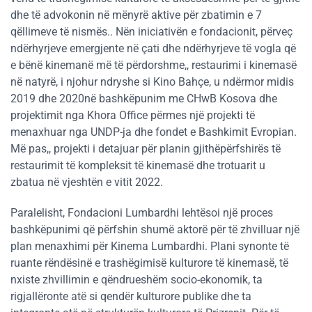
dhe të advokonin në mënyrë aktive për zbatimin e 7
qëllimeve të nismës.. Nën iniciativën e fondacionit, përveç
ndërhyrjeve emergjente në çati dhe ndërhyrjeve të vogla që
e bënë kinemanë më të përdorshme,, restaurimi i kinemasë
në natyrë, i njohur ndryshe si Kino Bahçe, u ndërmor midis
2019 dhe 2020në bashkëpunim me CHwB Kosova dhe
projektimit nga Khora Office përmes një projekti të
menaxhuar nga UNDP-ja dhe fondet e Bashkimit Evropian.
Më pas,, projekti i detajuar për planin gjithëpërfshirës të
restaurimit të kompleksit të kinemasë dhe trotuarit u
zbatua në vjeshtën e vitit 2022.
Paralelisht, Fondacioni Lumbardhi lehtësoi një proces
bashkëpunimi që përfshin shumë aktorë për të zhvilluar një
plan menaxhimi për Kinema Lumbardhi. Plani synonte të
ruante rëndësinë e trashëgimisë kulturore të kinemasë, të
nxiste zhvillimin e qëndrueshëm socio-ekonomik, ta
rigjallëronte atë si qendër kulturore publike dhe ta