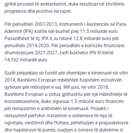
gjithë procesit të anëtarësimit, duke rezultuar në zhvillime
progresive dhe pozitive në rajon.
Për periudhën 2007-2013, Instrumenti i Asistencës së Para-
Aderimit (IPA) kishte një buxhet prej 11.5 miliardë euro.
Pasardhësit të tij, IPA II, iu ndanë 12.8 miliardë euro për
periudhën 2014-2020. Për periudhën e kornizës financiare
shumëvjeçare 2021-2027, zarfi buxhetor IPA III është
14,162 miliardë euro.
Gjatë përpjekjes së fundit për shembjen e kinemasë në vitin
2014, Bashkimi Evropian mbështeti fuqishëm iniciativën
qytetare për mbrojtjen e saj. Më pas, në vitin 2018,
Bashkimi Evropian u zotua gjithashtu për një mbështetje të
konsiderueshme, duke siguruar 1.5 milionë euro financim
për restaurimin e ardhshëm të kinemasë. Projekti i
restaurimit përfshin instalimin e sistemeve të reja të
ngrohjes, ventilimit dhe ftohjes, përshtatjen e prapaskenave
dhe hapësirave të punës, ruajtjen e zonave të dukshme si