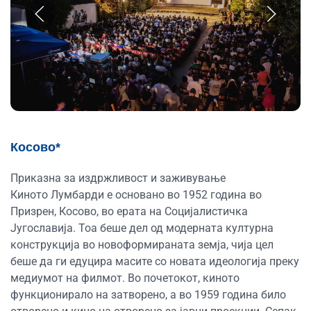
Косово*
Приказна за издржливост и заживување
Киното Лумбарди е основано во 1952 година во
Призрен, Косово, во ерата на Социјалистичка
Југославија. Тоа беше дел од модерната културна
конструкција во новоформираната земја, чија цел
беше да ги едуцира масите со новата идеологија преку
медиумот на филмот. Во почетокот, киното
функционирало на затворено, а во 1959 година било