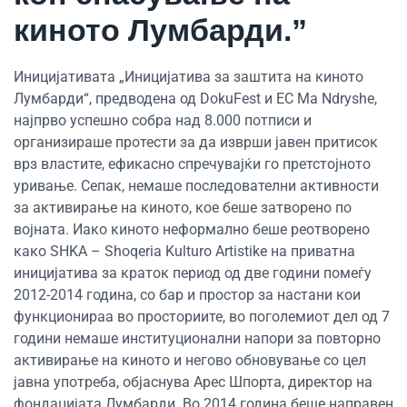
киното Лумбарди.”
Иницијативата „Иницијатива за заштита на киното
Лумбарди“, предводена од DokuFest и EC Ma Ndryshe,
најпрво успешно собра над 8.000 потписи и
организираше протести за да изврши јавен притисок
врз властите, ефикасно спречувајќи го претстојното
уривање. Сепак, немаше последователни активности
за активирање на киното, кое беше затворено по
војната. Иако киното неформално беше реотворено
како SHKA – Shoqeria Kulturo Artistike на приватна
иницијатива за краток период од две години помеѓу
2012-2014 година, со бар и простор за настани кои
функционираа во просториите, во поголемиот дел од 7
години немаше институционални напори за повторно
активирање на киното и негово обновување со цел
јавна употреба, објаснува Арес Шпорта, директор на
фондацијата Лумбарди. Во 2014 година беше направен