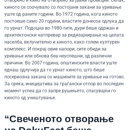
отворено и кино на отворено за јавни проекции. Сепак,
киното се соочувало со постојани закани за уривање
уште од раните години. Во 1972 година, кога киното
постоеше само 20 години, властите донесоа одлука да
го урнат. Подоцна во 1980-тите, дури беше одржан и
архитектонски натпревар за редизајнирање на целата
населба, вклучително и киното, како голем културен
комплекс. И покрај овие напори, сите обиди за
уривање или обнова беа неуспешни, од различни
причини. Во 2007 година, општинските власти уште
еднаш одлучија да го урнат киното, што беше
посериозна закана со машините за уривање на готовс.
За среќа, иницијатива за граѓански отпор во последен
момент успеа да го запре рушењето, спасувајќи го
киното од уништување.
“Свеченото отворање