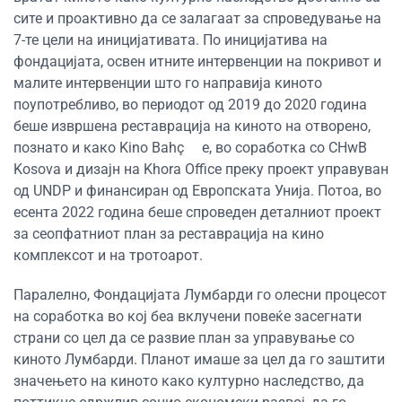
сите и проактивно да се залагаат за спроведување на
7-те цели на иницијативата. По иницијатива на
фондацијата, освен итните интервенции на покривот и
малите интервенции што го направија киното
поупотребливо, во периодот од 2019 до 2020 година
беше извршена реставрација на киното на отворено,
познато и како Kino Bahç e, во соработка со CHwB
Kosova и дизајн на Khora Office преку проект управуван
од UNDP и финансиран од Европската Унија. Потоа, во
есента 2022 година беше спроведен деталниот проект
за сеопфатниот план за реставрација на кино
комплексот и на тротоарот.
Паралелно, Фондацијата Лумбарди го олесни процесот
на соработка во кој беа вклучени повеќе засегнати
страни со цел да се развие план за управување со
киното Лумбарди. Планот имаше за цел да го заштити
значењето на киното како културно наследство, да