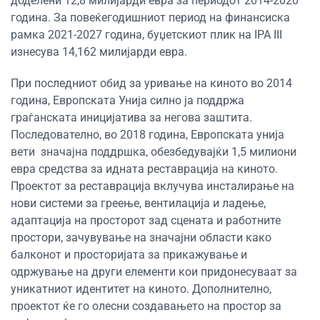
доделени 12,8 милијарди евра за периодот 2014-2020
година. За повеќегодишниот период на финансиска
рамка 2021-2027 година, буџетскиот плик на IPA III
изнесува 14,162 милијарди евра.
При последниот обид за уривање на киното во 2014
година, Европската Унија силно ја поддржа
граѓанската иницијатива за негова заштита.
Последователно, во 2018 година, Европската унија
вети значајна поддршка, обезбедувајќи 1,5 милиони
евра средства за идната реставрација на киното.
Проектот за реставрација вклучува инсталирање на
нови системи за греење, вентилација и ладење,
адаптација на просторот зад сцената и работните
простори, зачувување на значајни области како
балконот и просторијата за прикажување и
одржување на други елементи кои придонесуваат за
уникатниот идентитет на киното. Дополнително,
проектот ќе го олесни создавањето на простор за