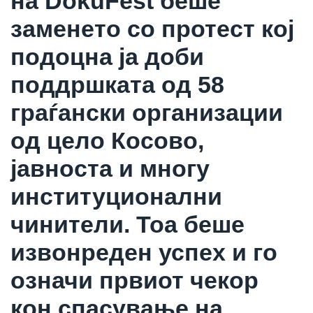
на DokuFest беше
заменето со протест кој
подоцна ја доби
поддршката од 58
граѓански организации
од цело Косово,
јавноста и многу
институционални
чинители. Тоа беше
извонреден успех и го
означи првиот чекор
кон спасување на