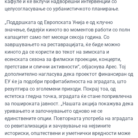
кафуле и ќе вклучи надворешни интервенции со
целусогласување со урбанистичкото планирање.
„Поддршката од Европската Унија е од клучно
значење, бидејќи киното во моментов работи со полн
капацитет само пет месеци секоја година. Со
завршувањето на реставрацијата, ќе биде можно
киното да се користи во текот на зимската и
есенската сезона за филмски проекции, концерти,
претстави и слични активности“, објаснува Арес. Тој
дополнително нагласува дека проектот финансиран од
ЕУ ќе ја подобри профитабилноста на зградата, што
резултира со зголемени приходи. Покрај тоа, од
естетска гледна точка, зградата ќе стане попривлечна
за пошироката јавност. „Нашата акција покажува дека
уривањето и започнувањето одново не се
единствените опции. Повторната употреба на зградата
со ревитализација и зачувување на нејзините
историски, општествени и уметнички вредности може