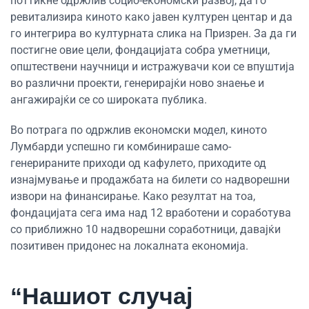
поттикне одржлив социо-економски развој, да го
ревитализира киното како јавен културен центар и да
го интегрира во културната слика на Призрен. За да ги
постигне овие цели, фондацијата собра уметници,
општествени научници и истражувачи кои се впуштија
во различни проекти, генерирајќи ново знаење и
ангажирајќи се со широката публика.
Во потрага по одржлив економски модел, киното
Лумбарди успешно ги комбинираше само-
генерираните приходи од кафулето, приходите од
изнајмување и продажбата на билети со надворешни
извори на финансирање. Како резултат на тоа,
фондацијата сега има над 12 вработени и соработува
со приближно 10 надворешни соработници, давајќи
позитивен придонес на локалната економија.
“Нашиот случај