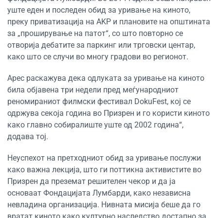
уште еден и последен обид за уривање на киното,
преку приватизација на AKP и плановите на општината
за „проширување на патот“, со што повторно се
отворија дебатите за паркинг или трговски центар,
како што се случи во многу градови во регионот.
Арес раскажува дека одлуката за уривање на киното
била објавена три недели пред меѓународниот
реномираниот филмски фестивал DokuFest, кој се
одржува секоја година во Призрен и го користи киното
како главно собиралиште уште од 2002 година“,
додава тој.
Неуспехот на претходниот обид за уривање послужи
како важна лекција, што ги поттикна активистите во
Призрен да преземат решителен чекор и да ја
основаат Фондацијата Лумбарди, како независна
невладина организација. Нивната мисија беше да го
вратат киното како културно наследство достапно за