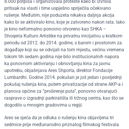
8.000 potpisa i organizovala proteste kako bi izvršila
pritisak na vlasti i time uspješno spriječila očekivano
rušenje. Međutim, nije poduzeta nikakva daljnja akcija
kako bi se aktiviralo kino, koje je zatvoreno nakon rata. Iako
je kino neformalno ponovno otvoreno kao SHKA –
Shoqeria Kulturo Artistike na privatnu inicijativu u kratkom
periodu od 2012. do 2014. godine, s barom i prostorom za
događaje koji su se odvijali na tom mjestu, većinu vremena
tokom tih sedam godina nije bilo institucionalnih napora
ka ponovnom aktiviranju i obnovljanju kina za javnu
upotrebu, objašnjava Ares Shporta, direktor Fondacije
Lumbardhi. Godine 2014. pokušan je još jedan i posljednji
pokušaj rušenja kina, putem privatizacije od strane AKP-a i
planova općine za “proširenje puta”, ponovno otvarajući
rasprave o izgradnji parkirališta ili tržnog centra, kao što se
dogodilo u mnogim gradovima u regiji.
Ares se sjeća da je odluka o rušenju kina objavljena tri
sedmice prije međunarodno priznatog filmskog festivala