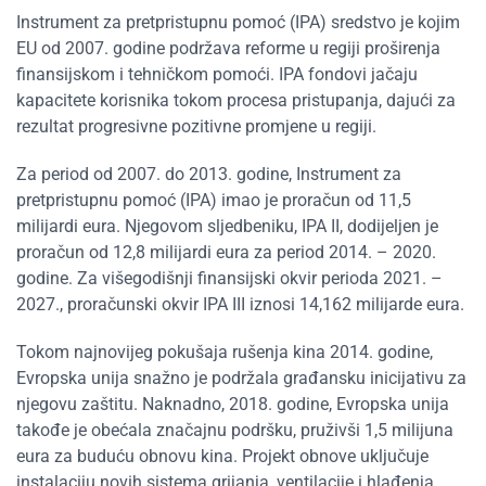
Instrument za pretpristupnu pomoć (IPA) sredstvo je kojim
EU od 2007. godine podržava reforme u regiji proširenja
finansijskom i tehničkom pomoći. IPA fondovi jačaju
kapacitete korisnika tokom procesa pristupanja, dajući za
rezultat progresivne pozitivne promjene u regiji.
Za period od 2007. do 2013. godine, Instrument za
pretpristupnu pomoć (IPA) imao je proračun od 11,5
milijardi eura. Njegovom sljedbeniku, IPA II, dodijeljen je
proračun od 12,8 milijardi eura za period 2014. – 2020.
godine. Za višegodišnji finansijski okvir perioda 2021. –
2027., proračunski okvir IPA III iznosi 14,162 milijarde eura.
Tokom najnovijeg pokušaja rušenja kina 2014. godine,
Evropska unija snažno je podržala građansku inicijativu za
njegovu zaštitu. Naknadno, 2018. godine, Evropska unija
takođe je obećala značajnu podršku, pruživši 1,5 milijuna
eura za buduću obnovu kina. Projekt obnove uključuje
instalaciju novih sistema grijanja, ventilacije i hlađenja,