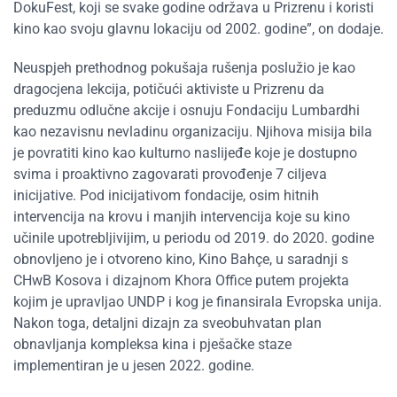
DokuFest, koji se svake godine održava u Prizrenu i koristi
kino kao svoju glavnu lokaciju od 2002. godine”, on dodaje.
Neuspjeh prethodnog pokušaja rušenja poslužio je kao
dragocjena lekcija, potičući aktiviste u Prizrenu da
preduzmu odlučne akcije i osnuju Fondaciju Lumbardhi
kao nezavisnu nevladinu organizaciju. Njihova misija bila
je povratiti kino kao kulturno naslijeđe koje je dostupno
svima i proaktivno zagovarati provođenje 7 ciljeva
inicijative. Pod inicijativom fondacije, osim hitnih
intervencija na krovu i manjih intervencija koje su kino
učinile upotrebljivijim, u periodu od 2019. do 2020. godine
obnovljeno je i otvoreno kino, Kino Bahçe, u saradnji s
CHwB Kosova i dizajnom Khora Office putem projekta
kojim je upravljao UNDP i kog je finansirala Evropska unija.
Nakon toga, detaljni dizajn za sveobuhvatan plan
obnavljanja kompleksa kina i pješačke staze
implementiran je u jesen 2022. godine.