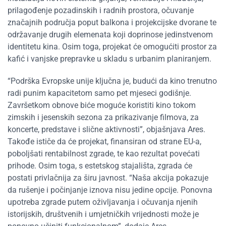
prilagođenje pozadinskih i radnih prostora, očuvanje
značajnih područja poput balkona i projekcijske dvorane te
održavanje drugih elemenata koji doprinose jedinstvenom
identitetu kina. Osim toga, projekat će omogućiti prostor za
kafić i vanjske prepravke u skladu s urbanim planiranjem.
“Podrška Evropske unije ključna je, budući da kino trenutno
radi punim kapacitetom samo pet mjeseci godišnje.
Završetkom obnove biće moguće koristiti kino tokom
zimskih i jesenskih sezona za prikazivanje filmova, za
koncerte, predstave i slične aktivnosti”, objašnjava Ares.
Takođe ističe da će projekat, finansiran od strane EU-a,
poboljšati rentabilnost zgrade, te kao rezultat povećati
prihode. Osim toga, s estetskog stajališta, zgrada će
postati privlačnija za širu javnost. “Naša akcija pokazuje
da rušenje i počinjanje iznova nisu jedine opcije. Ponovna
upotreba zgrade putem oživljavanja i očuvanja njenih
istorijskih, društvenih i umjetničkih vrijednosti može je