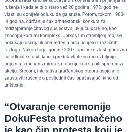
početka rada kino se suočavalo s konstantnim prijetnjama
rušenja i kada je bilo staro već 20 godina 1972. godine,
vlasti su donijele odluku da ga sruše. Potom, tokom 1980-
ih godina, održan je čak arhitektonski konkurs za
redizajniranje čitavog susjedstva, uključujući kino, kao
značajni kulturni kompleks. Uprkos tim stremljenjima, svi
pokušaji rušenja ili preuređenja nisu uspjeli iz različitih
razloga. Nakon toga, godine 2007, općinske vlasti ponovno
su odlučile srušiti kino, i predstavljale su mu ozbiljniju
prijetnju s mehanizmima za rušenje koji su bili spremni za
akciju. Srećom, inicijativa građanskog otpora uspjela je
zaustaviti rušenje u posljednji čas, spašavajući kino od
uništenja.
“Otvaranje ceremonije
DokuFesta protumačeno
je kao čin protesta koji je