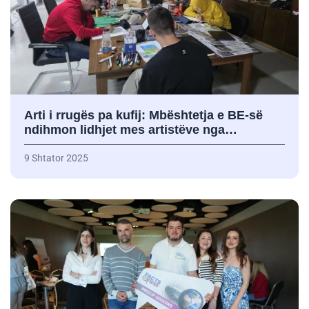
Arti i rrugës pa kufij: Mbështetja e BE-së
ndihmon lidhjet mes artistëve nga…
9 Shtator 2025