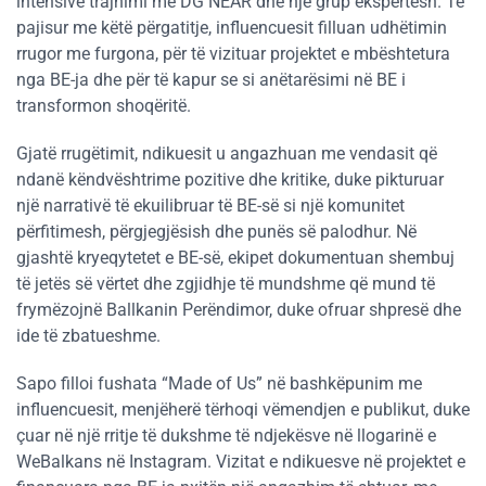
intensive trajnimi me DG NEAR dhe një grup ekspertësh. Të
pajisur me këtë përgatitje, influencuesit filluan udhëtimin
rrugor me furgona, për të vizituar projektet e mbështetura
nga BE-ja dhe për të kapur se si anëtarësimi në BE i
transformon shoqëritë.
Gjatë rrugëtimit, ndikuesit u angazhuan me vendasit që
ndanë këndvështrime pozitive dhe kritike, duke pikturuar
një narrativë të ekuilibruar të BE-së si një komunitet
përfitimesh, përgjegjësish dhe punës së palodhur. Në
gjashtë kryeqytetet e BE-së, ekipet dokumentuan shembuj
të jetës së vërtet dhe zgjidhje të mundshme që mund të
frymëzojnë Ballkanin Perëndimor, duke ofruar shpresë dhe
ide të zbatueshme.
Sapo filloi fushata “Made of Us” në bashkëpunim me
influencuesit, menjëherë tërhoqi vëmendjen e publikut, duke
çuar në një rritje të dukshme të ndjekësve në llogarinë e
WeBalkans në Instagram. Vizitat e ndikuesve në projektet e