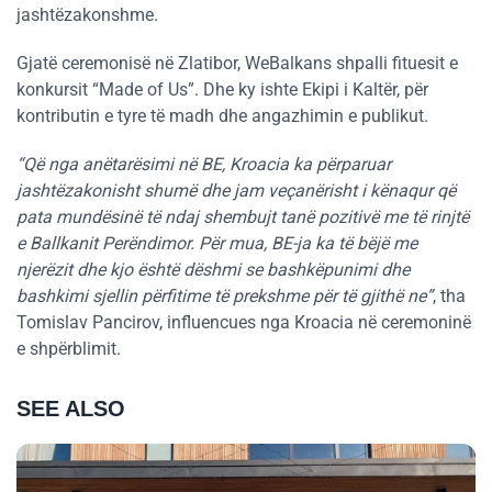
jashtëzakonshme.
Gjatë ceremonisë në Zlatibor, WeBalkans shpalli fituesit e
konkursit “Made of Us”. Dhe ky ishte Ekipi i Kaltër, për
kontributin e tyre të madh dhe angazhimin e publikut.
“Që nga anëtarësimi në BE, Kroacia ka përparuar
jashtëzakonisht shumë dhe jam veçanërisht i kënaqur që
pata mundësinë të ndaj shembujt tanë pozitivë me të rinjtë
e Ballkanit Perëndimor. Për mua, BE-ja ka të bëjë me
njerëzit dhe kjo është dëshmi se bashkëpunimi dhe
bashkimi sjellin përfitime të prekshme për të gjithë ne”
, tha
Tomislav Pancirov, influencues nga Kroacia në ceremoninë
e shpërblimit.
SEE ALSO