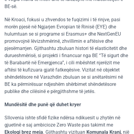
BE-së.
Në Kroaci, fokusi u zhvendos te fuqizimi i të rinjve, pasi
morën pjesë në Ngjarjen Evropian të Rinisë (EYE) dhe
hulumtuan se si programe si Erasmus+ dhe NextGenEU
promovojnë lëvizshmërinë, zhvillimin e aftësive dhe
pjesëmarrjen. Gjithashtu zbuluan histori të elasticitetit dhe
durueshmërisë, si projekti i financuar nga BE “Të sigurt dhe
të Barabartë në Emergjenca”, i cili mbështet njerëzit me
aftësi të kufizuara gjatë fatkeqësive. Vizitat në objektet
shëndetësore në Varazhdin zbuluan se si anëtarësimi në
BE ka përmirësuar ndjeshëm shërbimet shëndetësore
publike dhe cilësinë e përgjithshme të jetës.
Mundësitë dhe punë që duhet kryer
Sllovenia ishte sfidë fizike ndërsa ndikuesit u zhytën në
gjuetinë e saj ambicioze Zero Waste pas takimit me
Ekologi brez meja
. Gjithashtu vizituan
Komunala Kranj
, një