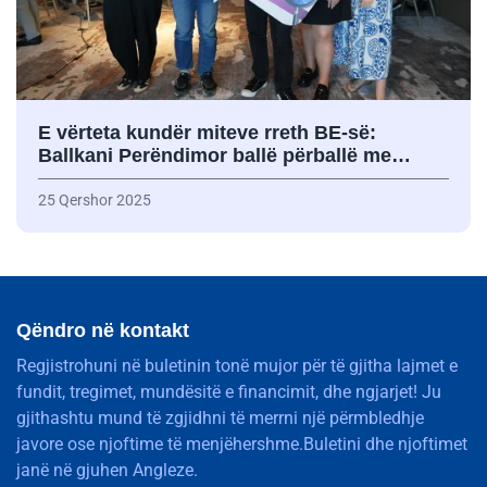
E vërteta kundër miteve rreth BE-së:
Ballkani Perëndimor ballë përballë me…
25 Qershor 2025
Qëndro në kontakt
Regjistrohuni në buletinin tonë mujor për të gjitha lajmet e
fundit, tregimet, mundësitë e financimit, dhe ngjarjet! Ju
gjithashtu mund të zgjidhni të merrni një përmbledhje
javore ose njoftime të menjëhershme.Buletini dhe njoftimet
janë në gjuhen Angleze.