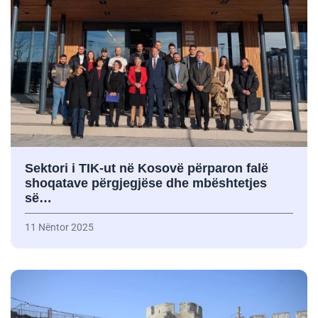
Sektori i TIK-ut në Kosovë përparon falë
shoqatave përgjegjëse dhe mbështetjes
së…
11 Nëntor 2025