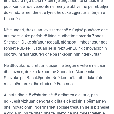
financuara nga BE-ja nxitën një angazhim të shtuar, me
publikun që ndërvepronte në mënyrë aktive me përmbajtjen,
duke ndarë mendimet e tyre dhe duke zgjeruar shtrirjen e
fushatës.
Në Hungari, theksuan lëvizshmërinë e fuqisë punëtore dhe
arsimore, duke përfshirë lirinë e udhëtimit brenda Zonës
Shengen. Duke shfaqur teqball, një sport i mbështetur nga
fondet e BE-së, ilustruan se si NextGenEU nxit inovacionin
sportiv, infrastrukturën dhe bashkëpunimin ndërkufitar.
Në Sllovaki, hulumtuan qasjen në tregun e vetëm në arsim
dhe biznes, duke u takuar me Shoqatën Akademike
Sllovake për Bashkëpunim Ndërkombëtar dhe duke folur
me sipërmarrës dhe studentë Erasmus.
Austria dha një vështrim në të ardhmen digjitale, pasi
ndikuesit vizituan qendrat digjitale që nxisin sipërmarrjen
dhe inovacionin. Ndërmarrjet sociale treguan se si bizneset
e vogla mund të rriten dhe të lulëzojnë me mbështetjen e