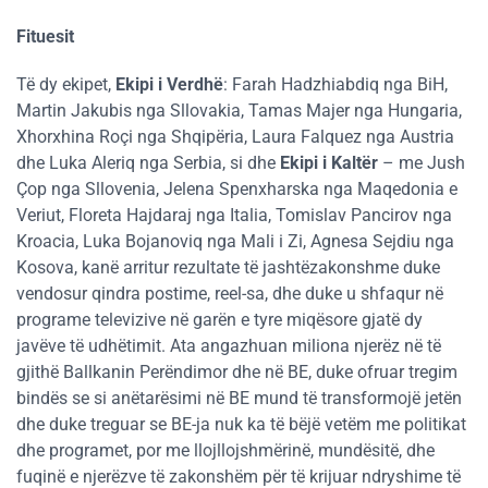
Fituesit
Të dy ekipet,
Ekipi i Verdhë
: Farah Hadzhiabdiq nga BiH,
Martin Jakubis nga Sllovakia, Tamas Majer nga Hungaria,
Xhorxhina Roçi nga Shqipëria, Laura Falquez nga Austria
dhe Luka Aleriq nga Serbia, si dhe
Ekipi i Kaltër
– me Jush
Çop nga Sllovenia, Jelena Spenxharska nga Maqedonia e
Veriut, Floreta Hajdaraj nga Italia, Tomislav Pancirov nga
Kroacia, Luka Bojanoviq nga Mali i Zi, Agnesa Sejdiu nga
Kosova, kanë arritur rezultate të jashtëzakonshme duke
vendosur qindra postime, reel-sa, dhe duke u shfaqur në
programe televizive në garën e tyre miqësore gjatë dy
javëve të udhëtimit. Ata angazhuan miliona njerëz në të
gjithë Ballkanin Perëndimor dhe në BE, duke ofruar tregim
bindës se si anëtarësimi në BE mund të transformojë jetën
dhe duke treguar se BE-ja nuk ka të bëjë vetëm me politikat
dhe programet, por me llojllojshmërinë, mundësitë, dhe
fuqinë e njerëzve të zakonshëm për të krijuar ndryshime të