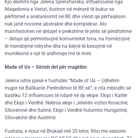
Kjo dëshmi nga Jelena Spenxharska, influencuese nga
Maqedonia e Veriut, ilustron në mënyrë të bukur se
përfitimet e anëtarësimit në BE dhe vlerat që përfaqëson
nuk janë nocione abstrakte dhe komplekse. Ato
manifestohen në detajet e prekshme të jetës së përditshme
– detaje që përmirësojnë komunitetet tona, na frymëzojnë
të mendojmë ndryshe dhe na bëjnë të besojmë në
mundësinë e një të ardhmeje më të mirë.
Made of Us – Sërish del për rrugëtim
Jelena ishte pjesë e fushatës “Made of Us – Udhëtim
rrugor në Ballkanin Perëndimor të BE-së”, e cila mblodhi së
bashku 12 influencues të ndarë në dy ekipe: Ekipi i Kaltër
dhe Ekipi i Verdhë. Ndërsa ekipi i Jelenës vizitoi Kroacinë,
Slloveninë dhe Italinë, Ekipi i Verdhë hulumtoi Hungarinë,
Sllovakinë dhe Austrinë.
Fushata, e nisur në Bruksel më 20 tetor, filloi me sesione