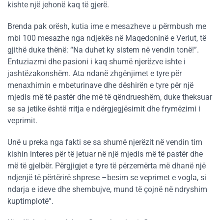
kishte një jehonë kaq të gjerë.
Brenda pak orësh, kutia ime e mesazheve u përmbush me
mbi 100 mesazhe nga ndjekës në Maqedoninë e Veriut, të
gjithë duke thënë: “Na duhet ky sistem në vendin tonë!”.
Entuziazmi dhe pasioni i kaq shumë njerëzve ishte i
jashtëzakonshëm. Ata ndanë zhgënjimet e tyre për
menaxhimin e mbeturinave dhe dëshirën e tyre për një
mjedis më të pastër dhe më të qëndrueshëm, duke theksuar
se sa jetike është rritja e ndërgjegjësimit dhe frymëzimi i
veprimit.
Unë u preka nga fakti se sa shumë njerëzit në vendin tim
kishin interes për të jetuar në një mjedis më të pastër dhe
më të gjelbër. Përgjigjet e tyre të përzemërta më dhanë një
ndjenjë të përtërirë shprese –besim se veprimet e vogla, si
ndarja e ideve dhe shembujve, mund të çojnë në ndryshim
kuptimplotë”.