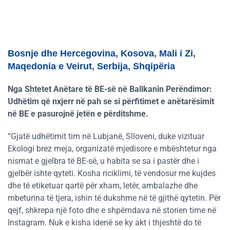
Bosnje dhe Hercegovina
,
Kosova
,
Mali i Zi
,
Maqedonia e Veirut
,
Serbija
,
Shqipëria
Nga Shtetet Anëtare të BE-së në Ballkanin Perëndimor:
Udhëtim që nxjerr në pah se si përfitimet e anëtarësimit
në BE e pasurojnë jetën e përditshme.
“Gjatë udhëtimit tim në Lubjanë, Slloveni, duke vizituar
Ekologi brez meja, organizatë mjedisore e mbështetur nga
nismat e gjelbra të BE-së, u habita se sa i pastër dhe i
gjelbër ishte qyteti. Kosha riciklimi, të vendosur me kujdes
dhe të etiketuar qartë për xham, letër, ambalazhe dhe
mbeturina të tjera, ishin të dukshme në të gjithë qytetin. Për
qejf, shkrepa një foto dhe e shpërndava në storien time në
Instagram. Nuk e kisha idenë se ky akt i thjeshtë do të