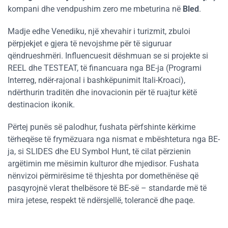
kompani dhe vendpushim zero me mbeturina në
Bled
.
Madje edhe Venediku, një xhevahir i turizmit, zbuloi
përpjekjet e gjera të nevojshme për të siguruar
qëndrueshmëri. Influencuesit dëshmuan se si projekte si
REEL dhe TESTEAT, të financuara nga BE-ja (Programi
Interreg, ndër-rajonal i bashkëpunimit Itali-Kroaci),
ndërthurin traditën dhe inovacionin për të ruajtur këtë
destinacion ikonik.
Përtej punës së palodhur, fushata përfshinte kërkime
tërheqëse të frymëzuara nga nismat e mbështetura nga BE-
ja, si SLIDES dhe EU Symbol Hunt, të cilat përzienin
argëtimin me mësimin kulturor dhe mjedisor. Fushata
nënvizoi përmirësime të thjeshta por domethënëse që
pasqyrojnë vlerat thelbësore të BE-së – standarde më të
mira jetese, respekt të ndërsjellë, tolerancë dhe paqe.