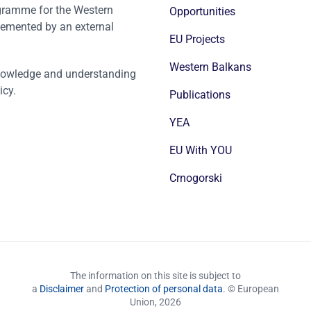
ogramme for the Western
Opportunities
emented by an external
EU Projects
Western Balkans
nowledge and understanding
icy.
Publications
YEA
EU With YOU
Crnogorski
The information on this site is subject to
a
Disclaimer
and
Protection of personal data
. © European
Union,
2026