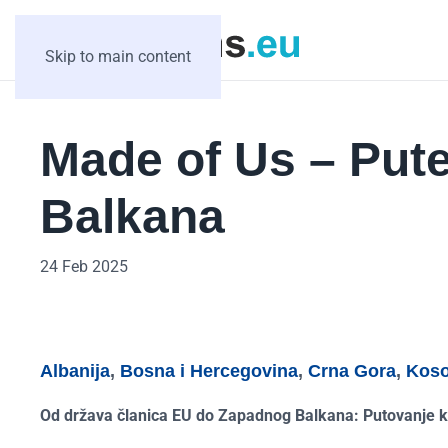
Skip to main content
Made of Us – Put
Balkana
24 Feb 2025
Albanija
,
Bosna i Hercegovina
,
Crna Gora
,
Kos
Od država članica EU do Zapadnog Balkana: Putovanje k