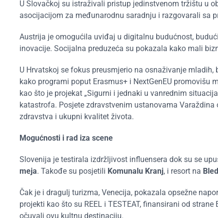
U Slovačkoj su istraživali pristup jedinstvenom tržištu 
asocijacijom za međunarodnu saradnju i razgovarali sa 
Austrija je omogućila uviđaj u digitalnu budućnost, budući 
inovacije. Socijalna preduzeća su pokazala kako mali bizn
U Hrvatskoj se fokus preusmjerio na osnaživanje mladih, 
kako programi poput Erasmus+ i NextGenEU promovišu mobil
kao što je projekat „Sigurni i jednaki u vanrednim situaci
katastrofa. Posjete zdravstvenim ustanovama Varaždina ot
zdravstva i ukupni kvalitet života.
Mogućnosti i rad iza scene
Slovenija je testirala izdržljivost influensera dok su se up
meja
. Takođe su posjetili
Komunalu Kranj
,
i resort na
Ble
Čak je i dragulj turizma, Venecija,
pokazala opsežne napore
projekti kao što su REEL i TESTEAT, finansirani od strane EU
očuvali ovu kultnu destinaciju.