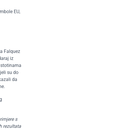
imbole EU,
ra Falquez
araj iz
a stotinama
eli su do
kazali da
ne.
g
rimjere s
h rezultata