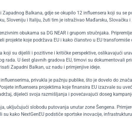
 Zapadnog Balkana, gdje se okupilo 12 influensera koji su se pod
u, Sloveniju i Italiju, žuti tim je istraživao Mađarsku, Slovačku i
ntenzivnim obukama sa DG NEAR i grupom stručnjaka. Pripremlje
jeli projekte koje podržava EU i kako članstvo u EU transformiše
koji su dijelili i pozitivne i kritičke perspektive, oslikavajući ur
nog rada. U šest glavnih gradova EU, timovi su dokumentovali pri
risati Zapadni Balkan, uz nadu i primjenjive ideje.
fluenserima, privukla je pažnju publike, što je dovelo do znač
osjete influensera projektima koje finansira EU izazvale su uve
držaj, dijeleći svoja razmišljanja i povećavajući doseg kampanj
nja, uključujući slobodu putovanja unutar zone Šengena. Primje
ali su kako NextGenEU podstiče sportske inovacije, infrastrukturu