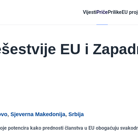
Vijesti
Priče
Prilike
EU proj
ešestvije EU i Zapa
ovo
,
Sjeverna Makedonija
,
Srbija
oje potencira kako prednosti članstva u EU obogaćuju svakod