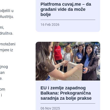
Platfroma cuvaj.me – da
građani vide da može
jelili u
bolje
 Austriju.
16 Feb 2026
ni,
 društva.
avnoteženi
mjere iz
ajnog
ćan
e.
EU i zemlje zapadnog
rom
Balkana: Prekogranična
 i
saradnja za bolje prakse
06 Nov 2025