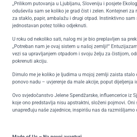
„Prilikom putovanja u Ljubljanu, Sloveniju i posjete Ekolog
oduševila sam se koliko je grad čist i zelen. Kontejneri za
za staklo, papir, ambalažu i drugi otpad. Instinktivno sam s
jednostavan potez toliko odjeknuti.
U roku od nekoliko sati, nalog mi je bio preplavljen sa pre
„Potreban nam je ovaj sistem u našoj zemlji!“ Entuzijazam i st
vezi sa upravljanjem otpadom i svoju želju za čistijom, od
pokrenuti akciju.
Dirnulo me je koliko je ljudima u mojoj zemlji zaista stalo d
ponovo nadu – uvjerenje da male akcije, poput dijeljenja 
Ovo svjedočanstvo Jelene Spendžarske, influencerice iz Sjev
koje ono predstavlja nisu apstraktni, složeni pojmovi. Oni
unapređuju naše zajednice, inspirišu nas da razmišljamo 
Made of Us – Na novoj avanturi