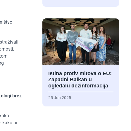
ništvo i
traživali
rnosti,
okom
og
Istina protiv mitova o EU:
Zapadni Balkan u
ogledalu dezinformacija
ologi brez
25 Jun 2025
 kako
e kako bi