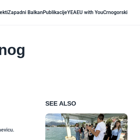
ekti
Zapadni Balkan
Publikacije
YEA
EU with You
Crnogorski
dnog
SEE ALSO
nevicu.