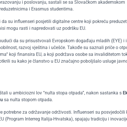
u obrazovanju i poslovanju, sastali se sa Slovačkom akademskom
preduzetnicima i Erasmus studentima.
da su influenseri posjetili digitalne centre koji pokreću preduzet
isi mogu rasti i napredovati uz podršku EU.
budući da su prisustvovali Evropskom događaju mladih (EYE) i is
nost, razvoj vještina i učešće. Takođe su saznali priče o otpo
jama“ koji finansira EU, a koji podržava osobe sa invaliditetom t
krili su kako je članstvo u EU značajno poboljšalo usluge javn
uštali u ambiciozni lov “nulta stopa otpada”,
nakon sastanka s
Ek
du
sa nulta stopom otpada
.
 potrebne za održavanje održivosti
. Influenseri su posvjedočili
 (Program Interreg Italija-Hrvatska), spajaju tradiciju i inovacij