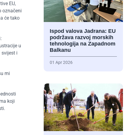
tive EU,
no označeni
da će tako
Ispod valova Jadrana: EU
podržava razvoj morskih
:
tehnologija na Zapadnom
ustracije u
Balkanu
svijest i
01 Apr 2026
 su mi
jednosti
ma koji
ti.