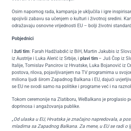
Osim napornog rada, kampanja je uključila i igre inspiris
spojivši zabavu sa učenjem o kulturi i životnoj sredini. K
odražavaju osnovne vrijednosti EU – bolji životni standar
Pobjednici
I
žuti tim
:
Farah Hadžiabdić iz BiH, Martin Jakubis iz Slov
iz Austrije i Luka Alerić iz Srbije, i
plavi tim
– Juš Čop iz Sl
Italije, Tomislav Pancirov iz Hrvatske, Luka Bojanović iz
postova, rilova, pojavljivanjem na TV programima u svojo
miliona ljudi širom Zapadnog Balkana i EU, dajući uvjerlji
se EU ne svodi samo na politike i programe već i na razno
Tokom ceremonije na Zlatiboru, WeBalkans je proglasio po
doprinosa i angažovanja publike.
„
Od ulaska u EU, Hrvatska je značajno napredovala, a poseb
mladima sa Zapadnog Balkana. Za mene, u EU se radi o ljud