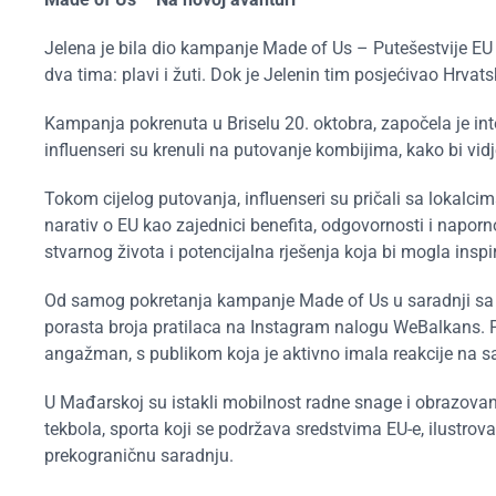
Jelena je bila dio kampanje Made of Us – Putešestvije EU i
dva tima: plavi i žuti. Dok je Jelenin tim posjećivao Hrvatsk
Kampanja pokrenuta u Briselu 20. oktobra, započela je i
influenseri su krenuli na putovanje kombijima, kako bi vid
Tokom cijelog putovanja, influenseri su pričali sa lokalcima 
narativ o EU kao zajednici benefita, odgovornosti i napor
stvarnog života i potencijalna rješenja koja bi mogla inspi
Od samog pokretanja kampanje Made of Us u saradnji sa in
porasta broja pratilaca na Instagram nalogu WeBalkans. P
angažman, s publikom koja je aktivno imala reakcije na sa
U Mađarskoj su istakli mobilnost radne snage i obrazova
tekbola,
sporta koji se podržava sredstvima
EU-e, ilustrov
prekograničnu saradnju.