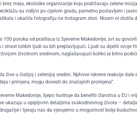
i brez meja, ekološke organizacije koju podržavaju zelene inicija
 reciklažu su vidljivi po cijelom gradu, pametno postavljeni i jas
likala i okačila fotografiju na Instagram stori. Nisam ni slutila 
ko 100 poruka od pratilaca iz Sjeverne Makedonije, svi su govorili
rast tolikih ljudi su bili preplavljujući. Ljudi su dijelili svoje fr
rživijom životnom sredinom, naglašavajući koliko je bitno podići 
a žive u čistijoj i zelenijoj sredini. Njihove iskrene reakcije dale
ideja i primjera, mogu dovesti do značajnih promjena”.
erne Makedonije, lijepo ilustruje da benefiti članstva u EU i vri
 se ukazuju u opipljivim detaljima svakodnevnog života – detalji
drugačije i tjeraju nas da vjerujemo u mogućnost bolje budućnos