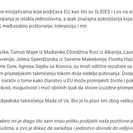
ane inicijativama koje podržava EU, kao što su SLIDES i Lov na s
ampanja je istakla jednostavna, a ipak značajna poboljšanja koja
d, međusobno poštovanje, toleranciju i mir.
ačke, Tamas Majer iz Mađarske, Džordžina Roci iz Albanija, Lau
ovenije, Jelena Spendžarska iz Severne Makedonije, Floreta Hajd
 Crne Gore, Agnesa Sejdiu sa Kosova
, su imali odlične rezultate s
m prijateljskom takmičenju tokom dvije nedelje putovanja. Dospj
v narativ o tome kako članstvo u EU može promijeniti živote i po
likost, mogućnosti i moć običnih ljudi da stvore izuzetne promje
bjednike takmičenja Made of Us. Bio je to plavi tim zbog veliko
no mi je drago što sam imao priliku podijeliti naše pozitivne p
ima, a ovo je dokaz da saradnja i jedinstvo dovode do vidljivi