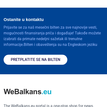
Ostanite u kontaktu
Prijavite se za naš mesečni bilten za sve najnovije vesti,
mogućnosti finansiranja priča i događaje! Takođe možete
izabrati da primate nedeljni sažetak ili trenutne
informacije.Bilten i obaveštenja su na Engleskom jeziku
PRETPLATITE SE NA BILTEN
The WeBalkans.eu portal is a one-stop shop for news,