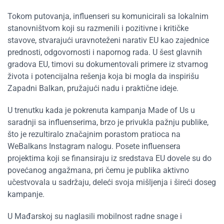
Tokom putovanja, influenseri su komunicirali sa lokalnim
stanovništvom koji su razmenili i pozitivne i kritičke
stavove, stvarajući uravnoteženi narativ EU kao zajednice
prednosti, odgovornosti i napornog rada. U šest glavnih
gradova EU, timovi su dokumentovali primere iz stvarnog
života i potencijalna rešenja koja bi mogla da inspirišu
Zapadni Balkan, pružajući nadu i praktične ideje.
U trenutku kada je pokrenuta kampanja Made of Us u
saradnji sa influenserima, brzo je privukla pažnju publike,
što je rezultiralo značajnim porastom pratioca na
WeBalkans Instagram nalogu. Posete influensera
projektima koji se finansiraju iz sredstava EU dovele su do
povećanog angažmana, pri čemu je publika aktivno
učestvovala u sadržaju, deleći svoja mišljenja i šireći doseg
kampanje.
U Mađarskoj su naglasili mobilnost radne snage i