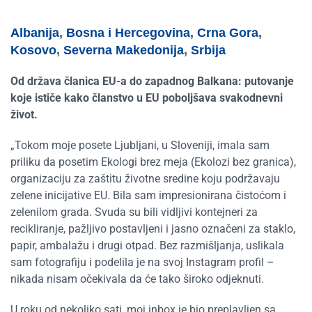
Albanija
,
Bosna i Hercegovina
,
Crna Gora
,
Kosovo
,
Severna Makedonija
,
Srbija
Od država članica EU-a do zapadnog Balkana: putovanje
koje ističe kako članstvo u EU poboljšava svakodnevni
život.
„
Tokom moje posete Ljubljani, u Sloveniji, imala sam
priliku da posetim Ekologi brez meja (Ekolozi bez granica),
organizaciju za zaštitu životne sredine koju podržavaju
zelene inicijative EU. Bila sam impresionirana čistoćom i
zelenilom grada. Svuda su bili vidljivi kontejneri za
recikliranje, pažljivo postavljeni i jasno označeni za staklo,
papir, ambalažu i drugi otpad. Bez razmišljanja, uslikala
sam fotografiju i podelila je na svoj Instagram profil –
nikada nisam očekivala da će tako široko odjeknuti.
U roku od nekoliko sati, moj inbox je bio preplavljen sa