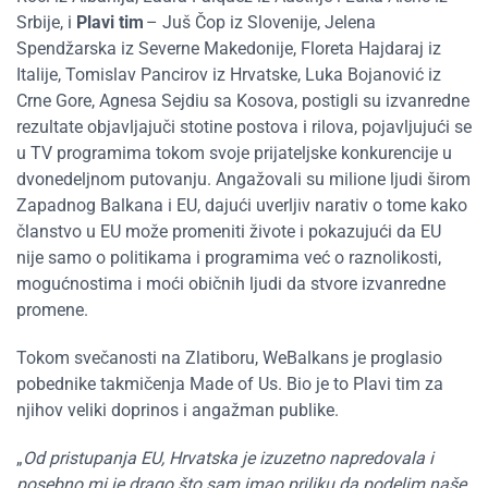
Srbije, i
Plavi tim
– Juš Čop iz Slovenije, Jelena
Spendžarska iz Severne Makedonije, Floreta Hajdaraj iz
Italije, Tomislav Pancirov iz Hrvatske, Luka Bojanović iz
Crne Gore, Agnesa Sejdiu sa Kosova, postigli su izvanredne
rezultate objavljajuči stotine postova i rilova,
pojavljujući se
u TV programima tokom svoje prijateljske konkurencije u
dvonedeljnom putovanju. Angažovali su milione ljudi širom
Zapadnog Balkana i EU, dajući uverljiv narativ o tome kako
članstvo u EU može promeniti živote i pokazujući da EU
nije samo o politikama i programima već o raznolikosti,
mogućnostima i moći običnih ljudi da stvore izvanredne
promene.
Tokom svečanosti na Zlatiboru, WeBalkans je proglasio
pobednike takmičenja
Made of Us
. Bio je to Plavi tim za
njihov veliki doprinos i angažman publike.
„
Od pristupanja EU, Hrvatska je izuzetno napredovala i
posebno mi je drago što sam imao priliku da podelim naše