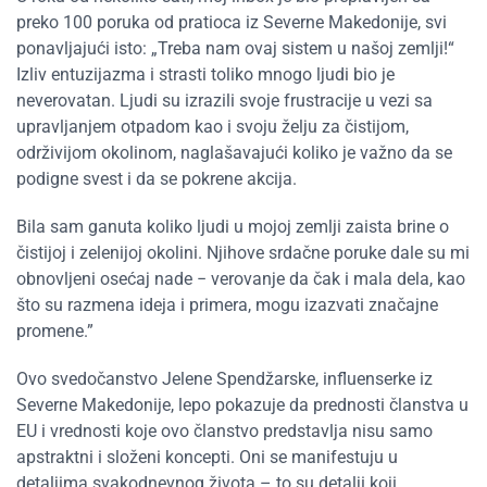
preko 100 poruka od pratioca iz Severne Makedonije, svi
ponavljajući isto:
„
Treba nam ovaj sistem u našoj zemlji!
“
Izliv entuzijazma i strasti toliko mnogo ljudi bio je
neverovatan. Ljudi su izrazili svoje frustracije u vezi sa
upravljanjem otpadom kao i svoju želju za čistijom,
održivijom okolinom, naglašavajući koliko je važno da se
podigne svest i da se pokrene akcija.
Bila sam ganuta koliko ljudi u mojoj zemlji zaista brine o
čistijoj i zelenijoj okolini. Njihove srdačne poruke dale su mi
obnovljeni osećaj nade − verovanje da čak i mala dela, kao
što su razmena ideja i primera, mogu izazvati značajne
promene.”
Ovo svedočanstvo Jelene Spendžarske, influenserke iz
Severne Makedonije, lepo pokazuje da prednosti članstva u
EU i vrednosti koje ovo članstvo predstavlja nisu samo
apstraktni i složeni koncepti. Oni se manifestuju u
detaljima svakodnevnog života – to su detalji koji