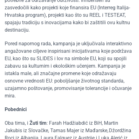
potrebne za održavanje održivosti. Influenseri su
zasvedočili kako projekti koje finansira EU (Interreg Italija-
Hrvatska program), projekti kao što su REEL i TESTEAT,
spajaju tradiciju s inovacijama kako bi zaštitili ovu kultnu
destinaciju.
Pored napornog rada, kampanja je uključivala interaktivno
angažovane ciljeve inspirisani inicijativama koje podržava
EU, kao što su SLIDES i lov na simbole EU, koji su spojili
zabavu sa kulturnim i ekološkim učenjem. Kampanja je
istakla male, ali značajne promene koje odražavaju
osnovne vrednosti EU: poboljšanje životnog standarda,
uzajamno poštovanje, promovisanje tolerancije i očuvanje
mira.
Pobednici
Oba tima, i
Žuti tim
: Farah Hadžiabdić iz BiH, Martin
Jakubis iz Slovačke, Tamas Majer iz Mađarske, Džordžina
Roci iz Albanija, Laura Falquez iz Austrije i Luka Alerić iz