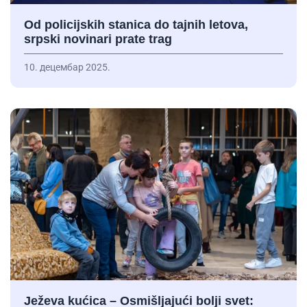
Od policijskih stanica do tajnih letova,
srpski novinari prate trag
10. децембар 2025.
Ježeva kućica – Osmišljajući bolji svet: