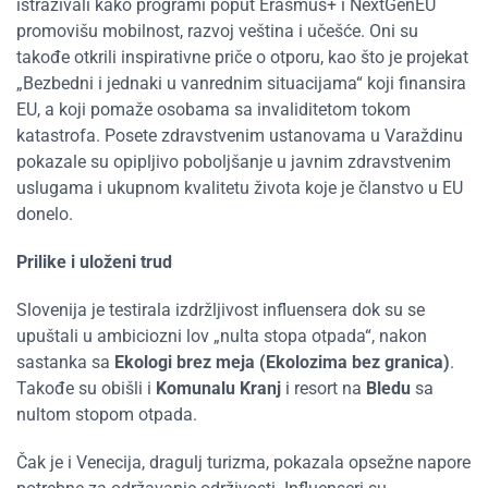
istraživali kako programi poput Erasmus+ i NextGenEU
promovišu mobilnost, razvoj veština i učešće. Oni su
takođe otkrili inspirativne priče o otporu, kao što je projekat
„
Bezbedni i jednaki u vanrednim situacijama
“
koji finansira
EU, a koji pomaže osobama sa invaliditetom tokom
katastrofa. Posete zdravstvenim ustanovama u Varaždinu
pokazale su opipljivo poboljšanje u javnim zdravstvenim
uslugama i ukupnom kvalitetu života koje je članstvo u EU
donelo.
Prilike i uloženi trud
Slovenija je testirala izdržljivost influensera dok su se
upuštali u ambiciozni lov „nulta stopa otpada“, nakon
sastanka sa
Ekologi brez meja (Ekolozima bez granica)
.
Takođe su obišli i
Komunalu Kranj
i resort na
Bledu
sa
nultom stopom otpada.
Čak je i Venecija, dragulj turizma, pokazala opsežne napore