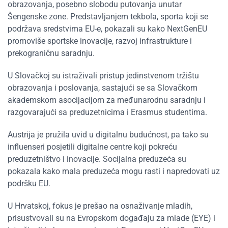
obrazovanja, posebno slobodu putovanja unutar
Šengenske zone. Predstavljanjem tekbola, sporta koji se
podržava sredstvima EU-e, pokazali su kako NextGenEU
promoviše sportske inovacije, razvoj infrastrukture i
prekograničnu saradnju.
U Slovačkoj su istraživali pristup jedinstvenom tržištu
obrazovanja i poslovanja, sastajući se sa Slovačkom
akademskom asocijacijom za međunarodnu saradnju i
razgovarajući sa preduzetnicima i Erasmus studentima.
Austrija je pružila uvid u digitalnu budućnost, pa tako su
influenseri
posjetili digitalne centre koji pokreću
preduzetništvo i inovacije. Socijalna preduzeća su
pokazala kako mala preduzeća mogu rasti i napredovati uz
podršku EU.
U Hrvatskoj, fokus je prešao na osnaživanje mladih,
prisustvovali su na Evropskom događaju za mlade (EYE) i