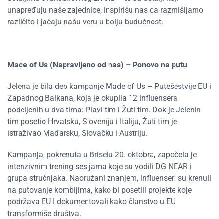
unapređuju naše zajednice, inspirišu nas da razmišljamo
različito i jačaju našu veru u bolju budućnost.
Made of Us
(
Napravljeno od nas
)
– Ponovo na putu
Jelena je bila deo kampanje
Made of Us – Putešestvije EU i
Zapadnog Balkana
, koja je okupila 12 influensera
podeljenih u dva tima: Plavi tim i Žuti tim. Dok je Jelenin
tim posetio Hrvatsku, Sloveniju i Italiju, Žuti tim je
istraživao Mađarsku, Slovačku i Austriju.
Kampanja, pokrenuta u Briselu 20. oktobra, započela je
intenzivnim trening sesijama koje su vodili DG NEAR i
grupa stručnjaka. Naoružani znanjem, influenseri su krenuli
na putovanje kombijima, kako bi posetili projekte koje
podržava EU I dokumentovali kako članstvo u EU
transformiše društva.