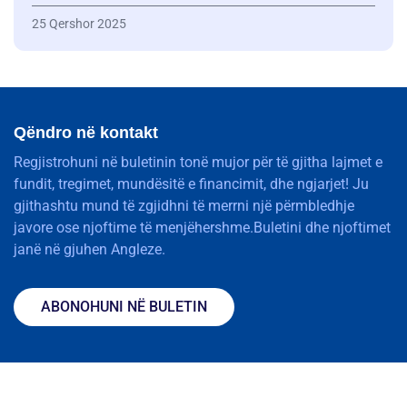
25 Qershor 2025
Qëndro në kontakt
Regjistrohuni në buletinin tonë mujor për të gjitha lajmet e
fundit, tregimet, mundësitë e financimit, dhe ngjarjet! Ju
gjithashtu mund të zgjidhni të merrni një përmbledhje
javore ose njoftime të menjëhershme.Buletini dhe njoftimet
janë në gjuhen Angleze.
ABONOHUNI NË BULETIN