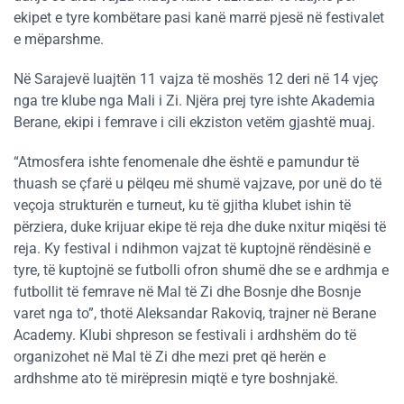
ekipet e tyre kombëtare pasi kanë marrë pjesë në festivalet
e mëparshme.
Në Sarajevë luajtën 11 vajza të moshës 12 deri në 14 vjeç
nga tre klube nga Mali i Zi. Njëra prej tyre ishte Akademia
Berane, ekipi i femrave i cili ekziston vetëm gjashtë muaj.
“Atmosfera ishte fenomenale dhe është e pamundur të
thuash se çfarë u pëlqeu më shumë vajzave, por unë do të
veçoja strukturën e turneut, ku të gjitha klubet ishin të
përziera, duke krijuar ekipe të reja dhe duke nxitur miqësi të
reja. Ky festival i ndihmon vajzat të kuptojnë rëndësinë e
tyre, të kuptojnë se futbolli ofron shumë dhe se e ardhmja e
futbollit të femrave në Mal të Zi dhe Bosnje dhe Bosnje
varet nga to”, thotë Aleksandar Rakoviq, trajner në Berane
Academy. Klubi shpreson se festivali i ardhshëm do të
organizohet në Mal të Zi dhe mezi pret që herën e
ardhshme ato të mirëpresin miqtë e tyre boshnjakë.