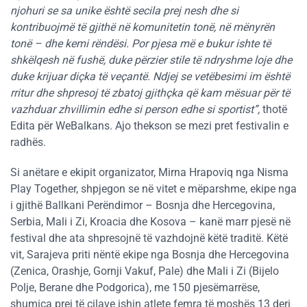
njohuri se sa unike është secila prej nesh dhe si
kontribuojmë të gjithë në komunitetin tonë, në mënyrën
tonë – dhe kemi rëndësi. Por pjesa më e bukur ishte të
shkëlqesh në fushë, duke përzier stile të ndryshme loje dhe
duke krijuar diçka të veçantë. Ndjej se vetëbesimi im është
rritur dhe shpresoj të zbatoj gjithçka që kam mësuar për të
vazhduar zhvillimin edhe si person edhe si sportist”,
thotë
Edita për WeBalkans. Ajo thekson se mezi pret festivalin e
radhës.
Si anëtare e ekipit organizator, Mirna Hrapoviq nga Nisma
Play Together, shpjegon se në vitet e mëparshme, ekipe nga
i gjithë Ballkani Perëndimor – Bosnja dhe Hercegovina,
Serbia, Mali i Zi, Kroacia dhe Kosova – kanë marr pjesë në
festival dhe ata shpresojnë të vazhdojnë këtë traditë. Këtë
vit, Sarajeva priti nëntë ekipe nga Bosnja dhe Hercegovina
(Zenica, Orashje, Gornji Vakuf, Pale) dhe Mali i Zi (Bijelo
Polje, Berane dhe Podgorica), me 150 pjesëmarrëse,
shumica prej të cilave ishin atlete femra të moshës 13 deri