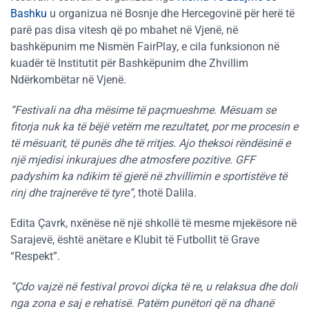
Bashku
u organizua në Bosnje dhe Hercegovinë për herë të
parë pas disa vitesh që po mbahet në Vjenë, në
bashkëpunim me Nismën FairPlay, e cila funksionon në
kuadër të Institutit për Bashkëpunim dhe Zhvillim
Ndërkombëtar në Vjenë.
“Festivali na dha mësime të paçmueshme. Mësuam se
fitorja nuk ka të bëjë vetëm me rezultatet, por me procesin e
të mësuarit, të punës dhe të rritjes. Ajo theksoi rëndësinë e
një mjedisi inkurajues dhe atmosfere pozitive. GFF
padyshim ka ndikim të gjerë në zhvillimin e sportistëve të
rinj dhe trajnerëve të tyre”,
thotë Dalila
.
Edita Çavrk, nxënëse në një shkollë të mesme mjekësore në
Sarajevë, është anëtare e Klubit të Futbollit të Grave
“Respekt”.
“Çdo vajzë në festival provoi diçka të re, u relaksua dhe doli
nga zona e saj e rehatisë. Patëm punëtori që na dhanë