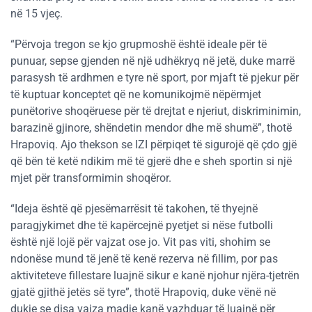
në 15 vjeç.
“Përvoja tregon se kjo grupmoshë është ideale për të
punuar, sepse gjenden në një udhëkryq në jetë, duke marrë
parasysh të ardhmen e tyre në sport, por mjaft të pjekur për
të kuptuar konceptet që ne komunikojmë nëpërmjet
punëtorive shoqëruese për të drejtat e njeriut, diskriminimin,
barazinë gjinore, shëndetin mendor dhe më shumë”, thotë
Hrapoviq. Ajo thekson se IZI përpiqet të sigurojë që çdo gjë
që bën të ketë ndikim më të gjerë dhe e sheh sportin si një
mjet për transformimin shoqëror.
“Ideja është që pjesëmarrësit të takohen, të thyejnë
paragjykimet dhe të kapërcejnë pyetjet si nëse futbolli
është një lojë për vajzat ose jo. Vit pas viti, shohim se
ndonëse mund të jenë të kenë rezerva në fillim, por pas
aktiviteteve fillestare luajnë sikur e kanë njohur njëra-tjetrën
gjatë gjithë jetës së tyre”, thotë Hrapoviq, duke vënë në
dukje se disa vajza madje kanë vazhduar të luajnë për