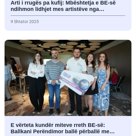
Arti i rrugës pa kufij: Mbështetja e BE-së
ndihmon lidhjet mes artistëve nga…
9 Shtator 2025
E vërteta kundër miteve rreth BE-së:
Ballkani Perëndimor ballë përballë me…