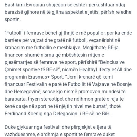
Bashkimi Evropian shpjegon se është i përkushtuar ndaj
barazisë gjinore në të gjitha aspektet e jetës, përfshirë edhe
sportin.
“Futbolli i femrave bëhet gjithnjë e më popullor, por ka ende
barriera për vajzat dhe gratë në futboll, veçanërisht në
krahasim me futbollin e meshkujve. Megjithatë, BE-ja
financon shumë nisma që mbështesin rritjen e
pjesëmarrjes së femrave në sport, përfshirë “BeInclusive
Çmimet sportive të BE-së”, nismën HealthyLifestyle4All dhe
programin Erasmus+ Sport. “Jemi krenarë që kemi
financuar Festivalin e parë të Futbollit të Vajzave në Bosnje
dhe Hercegovinë, sepse kjo nismë promovon mundësi të
barabarta, thyen stereotipet dhe ndihmon gratë e reja të
kenë qasje në sport në të njëjtin nivel me burrat”, thotë
Ferdinand Koenig nga Delegacioni i BE-së në BiH.
Duke gjykuar nga festivali dhe përpjekjet e tjera të
vazhdueshme, e ardhmja e sportit të femrave duket