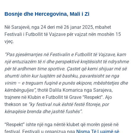
Bosnje dhe Hercegovina
,
Mali i Zi
Në Sarajevë, nga 24 deri më 26 janar 2025, mbahet
Festivali i Futbollit të Vajzave për vajzat nën moshën 15
vjeç.
“Pas pjesëmarrjes në Festivalin e Futbollit të Vajzave, kam
një entuziazëm të ri dhe perspektivë krejtësisht të ndryshme
për të ardhmen time sportive. Çastet që kemi shijuar më së
shumti ishin kur luajtëm së bashku, pavarësisht se nga
vinim – e treguam fuqinë e punës ekipore, mbështetjes dhe
këmbënguljes”,
thotë Dalila Komarica nga Sarajeva,
trajnere në Klubin e Futbollit të Grave “Respekt”. Ajo
thekson se
“ky festival nuk është festë fitoreje, por
kënaqësie brenda dhe jashtë fushës”.
“Respekt” ishte një nga nëntë klubet që morën pjesë në
festival. Festivali u organizua nga
Nisma Të Luajmë së