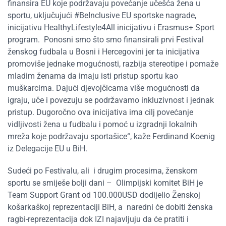
finansira EU koje podržavaju povećanje učešća žena u
sportu, uključujući #BeInclusive EU sportske nagrade,
inicijativu HealthyLifestyle4All inicijativu i Erasmus+ Sport
program. Ponosni smo što smo finansirali prvi Festival
ženskog fudbala u Bosni i Hercegovini jer ta inicijativa
promoviše jednake mogućnosti, razbija stereotipe i pomaže
mladim ženama da imaju isti pristup sportu kao
muškarcima. Dajući djevojčicama više mogućnosti da
igraju, uče i povezuju se podržavamo inkluzivnost i jednak
pristup. Dugoročno ova inicijativa ima cilj povećanje
vidljivosti žena u fudbalu i pomoć u izgradnji lokalnih
mreža koje podržavaju sportašice“, kaže Ferdinand Koenig
iz Delegacije EU u BiH.
Sudeći po Festivalu, ali i drugim procesima, ženskom
sportu se smiješe bolji dani – Olimpijski komitet BiH je
Team Support Grant od 100.000USD dodijelio Ženskoj
košarkaškoj reprezentaciji BiH, a naredni će dobiti ženska
ragbi-reprezentacija dok IZI najavljuju da će pratiti i