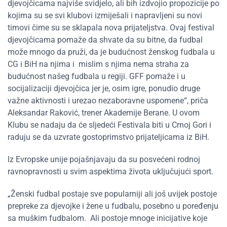
djevojčicama najviše svidjelo, ali bih izdvojio propozicije po
kojima su se svi klubovi izmiješali i napravljeni su novi
timovi čime su se sklapala nova prijateljstva. Ovaj festival
djevojčicama pomaže da shvate da su bitne, da fudbal
može mnogo da pruži, da je budućnost ženskog fudbala u
CG i BiH na njima i mislim s njima nema straha za
budućnost našeg fudbala u regiji. GFF pomaže i u
socijalizaciji djevojčica jer je, osim igre, ponudio druge
važne aktivnosti i urezao nezaboravne uspomene“, priča
Aleksandar Raković, trener Akademije Berane. U ovom
Klubu se nadaju da će sljedeći Festivala biti u Crnoj Gori i
raduju se da uzvrate gostoprimstvo prijateljicama iz BiH.
Iz Evropske unije pojašnjavaju da su posvećeni rodnoj
ravnopravnosti u svim aspektima života uključujući sport.
„Ženski fudbal postaje sve popularniji ali još uvijek postoje
prepreke za djevojke i žene u fudbalu, posebno u poređenju
sa muškim fudbalom. Ali postoje mnoge inicijative koje