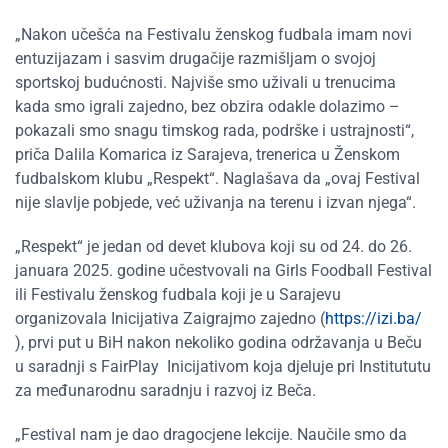
„Nakon učešća na Festivalu ženskog fudbala imam novi
entuzijazam i sasvim drugačije razmišljam o svojoj
sportskoj budućnosti. Najviše smo uživali u trenucima
kada smo igrali zajedno, bez obzira odakle dolazimo –
pokazali smo snagu timskog rada, podrške i ustrajnosti“,
priča Dalila Komarica iz Sarajeva, trenerica u Ženskom
fudbalskom klubu „Respekt“. Naglašava da „ovaj Festival
nije slavlje pobjede, već uživanja na terenu i izvan njega“.
„Respekt“ je jedan od devet klubova koji su od 24. do 26.
januara 2025. godine učestvovali na Girls Foodball Festival
ili Festivalu ženskog fudbala koji je u Sarajevu
organizovala Inicijativa Zaigrajmo zajedno (
https://izi.ba/
), prvi put u BiH nakon nekoliko godina održavanja u Beču
u saradnji s FairPlay Inicijativom koja djeluje pri Institututu
za međunarodnu saradnju i razvoj iz Beča.
„Festival nam je dao dragocjene lekcije. Naučile smo da