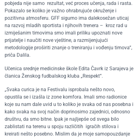
pobjeda nije samo rezultat, već proces učenja, rada i rasta.
Pokazalo se koliko je važno ohrabrujuće okruženje i
pozitivna atmosferu. GFF sigurno ima dalekosežan uticaj
na razvoj mladih sportista i njihovih trenera – kroz rad u
izmiješanim timovima smo imali priliku upoznati nove
prijatelje i naučiti nove vještine, a razmijenjujući
metodologije proširiti znanje o treniranju i vođenju timova“,
priča Dalila.
Učenica srednje medicinske škole Edita Čavrk iz Sarajeva je
članica Ženskog fudbalskog kluba „Respekt“.
„Svaka curica je na Festivalu isprobala nešto novo,
opustila se i izašla iz zone komfora. Imali smo radionice
koje su nam dale uvid u to koliko je svaka od nas posebna i
kako svaka na svoj način doprinosimo zajednici, odnosno
društvu, da smo bitne. Ipak je najljepše od svega bilo
zablistati na terenu u spoju različitih igračih stilova i
kreirati nešto posebno. Mislim da je moje samopouzdanje