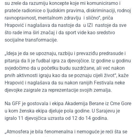
su zrele da razumiju koncepte koje mi komuniciramo i
prateće radionice o ljudskim pravima, diskriminaciji, rodnoj
ravnopravnost, mentalnom zdravlju i slično“, priča
Hrapović i naglašava da nastoje da u IZI nastoje da sve
što rade ima širi značaj i da sport vide kao sredstvo
socijalne transformacije.
„Ideja je da se upoznaju, razbiju i prevaziđu predrasude i
pitanja da li je fudbal igra za djevojčice. Iz godine u godinu
svjedočimo da u početku budu suzdržane, ali već nakon
prvih aktivnosti igraju kao da se poznaju cijeli život“, kaže
Hrapović i naglašava da su nakon ranijih Festivala neke
djevojke zaigrale za reprezentacije svojih zemalja.
Na GFF je gostovala i ekipa Akademija Berane iz Crne Gore
u kom ženska ekipa djeluje pola godine. U Sarajevu je
igralo 11 djevojčica uzrasta od 12 do 14 godina.
„Atmosfera je bila fenomenalna i nemoguće je reći šta se