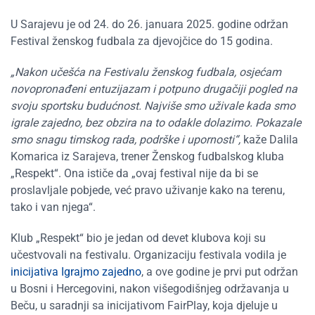
U Sarajevu je od 24. do 26. januara 2025. godine održan
Festival ženskog fudbala za djevojčice do 15 godina.
„Nakon učešća na
Festivalu ženskog fudbala
, osjećam
novopronađeni entuzijazam i potpuno drugačiji pogled na
svoju sportsku budućnost. Najviše smo uživale kada smo
igrale zajedno, bez obzira na to odakle dolazimo. Pokazale
smo snagu timskog rada, podrške i upornosti“,
kaže Dalila
Komarica iz Sarajeva, trener Ženskog fudbalskog kluba
„
Respekt
“
. Ona ističe da „ovaj festival nije da bi se
proslavljale pobjede, već pravo uživanje kako na terenu,
tako i van njega“.
Klub
„
Respekt
“
bio je jedan od devet klubova koji su
učestvovali na festivalu. Organizaciju festivala vodila je
i
nicijativa Igrajmo zajedno
, a ove godine je prvi put održan
u Bosni i Hercegovini, nakon višegodišnjeg održavanja u
Beču, u saradnji sa inicijativom FairPlay, koja djeluje u