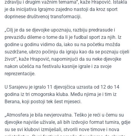
zdravlju i drugim važnim temama“, kaže Hrapović. Istakla
je da inicijativa Igrajmo zajedno nastoji da kroz sport
doprinese društvenoj transformaciji.
„Cilj je da se djevojke upoznaju, razbiju predrasude i
prevaziđu dileme o tome da li je fudbal sport za njih. Iz
godine u godinu vidimo da, iako su na početku možda
suzdržane, ubrzo počinju da igraju kao da se poznaju cijeli
život“, kaže Hrapović, napominjući da su neke djevojke
nakon učešća na festivalu kasnije igrale i za svoje
reprezentacije.
U Sarajevu je igralo 11 djevojčica uzrasta od 12 do 14
godina iz tri crnogorska kluba. Među njima je i tim iz
Berana, koji postoji tek šest mjeseci.
„Atmosfera je bila nevjerovatna. Teško je reći u čemu su
djevojke najviše uživale, ali bih izdvojio format turnira, gdje
su se svi klubovi izmiješali, stvorili nove timove i nova