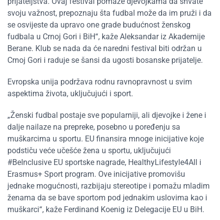
prijateljstva. Ovaj festival pomaže djevojkama da shvate
svoju važnost, prepoznaju šta fudbal može da im pruži i da
se osvijeste da upravo one grade budućnost ženskog
fudbala u Crnoj Gori i BiH“, kaže Aleksandar iz Akademije
Berane. Klub se nada da će naredni festival biti održan u
Crnoj Gori i raduje se šansi da ugosti bosanske prijatelje.
Evropska unija podržava rodnu ravnopravnost u svim
aspektima života, uključujući i sport.
„Ženski fudbal postaje sve popularniji, ali djevojke i žene i
dalje nailaze na prepreke, posebno u poređenju sa
muškarcima u sportu. EU finansira mnoge inicijative koje
podstiču veće učešće žena u sportu, uključujući
#BeInclusive
EU sportske nagrade
, HealthyLifestyle4All i
Erasmus+ Sport program. Ove inicijative promovišu
jednake mogućnosti, razbijaju stereotipe i pomažu mladim
ženama da se bave sportom pod jednakim uslovima kao i
muškarci“, kaže Ferdinand Koenig iz Delegacije EU u BiH.