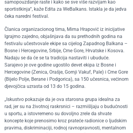
samopouzdanje raste i kako se sve više razvijam kao
sportistkinja“, kaže Edita za WeBalkans. Istakla je da jedva
čeka naredni festival.
Članica organizacionog tima, Mirna Hrapović iz inicijative
Igrajmo zajedno, objašnjava da su prethodnih godina na
festivalu učestvovale ekipe sa cijelog Zapadnog Balkana –
Bosne i Hercegovine, Srbije, Crne Gore, Hrvatske i Kosova.
Nadaju se da će se ta tradicija nastaviti i ubuduće.
Sarajevo je ove godine ugostilo devet ekipa iz Bosne i
Hercegovine (Zenica, Orašje, Gornji Vakuf, Pale) i Crne Gore
(Bijelo Polje, Berane i Podgorica), sa 150 učesnica, većinom
djevojčica uzrasta od 13 do 15 godina.
„Iskustvo pokazuje da je ova starosna grupa idealna za
rad, jer su na životnoj raskrsnici – razmišljaju o budućnosti
u sportu, a istovremeno su dovoljno zrele da shvate
koncepte koje prenosimo kroz prateće radionice o ljudskim
pravima, diskriminaciji, rodnoj ravnopravnosti, mentalnom