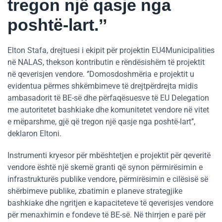
tregon një qasje nga
poshtë-lart.’’
Elton Stafa, drejtuesi i ekipit për projektin EU4Municipalities
në NALAS, thekson kontributin e rëndësishëm të projektit
në qeverisjen vendore. ‘’Domosdoshmëria e projektit u
evidentua përmes shkëmbimeve të drejtpërdrejta midis
ambasadorit të BE-së dhe përfaqësuesve të EU Delegation
me autoritetet bashkiake dhe komunitetet vendore në vitet
e mëparshme, gjë që tregon një qasje nga poshtë-lart’’,
deklaron Eltoni.
Instrumenti kryesor për mbështetjen e projektit për qeveritë
vendore është një skemë granti që synon përmirësimin e
infrastrukturës publike vendore, përmirësimin e cilësisë së
shërbimeve publike, zbatimin e planeve strategjike
bashkiake dhe ngritjen e kapaciteteve të qeverisjes vendore
për menaxhimin e fondeve të BE-së. Në thirrjen e parë për