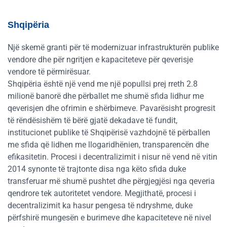
Shqipëria
Një skemë granti për të modernizuar infrastrukturën publike
vendore dhe për ngritjen e kapaciteteve për qeverisje
vendore të përmirësuar.
Shqipëria është një vend me një popullsi prej rreth 2.8
milionë banorë dhe përballet me shumë sfida lidhur me
qeverisjen dhe ofrimin e shërbimeve. Pavarësisht progresit
të rëndësishëm të bërë gjatë dekadave të fundit,
institucionet publike të Shqipërisë vazhdojnë të përballen
me sfida që lidhen me llogaridhënien, transparencën dhe
efikasitetin. Procesi i decentralizimit i nisur në vend në vitin
2014 synonte të trajtonte disa nga këto sfida duke
transferuar më shumë pushtet dhe përgjegjësi nga qeveria
qendrore tek autoritetet vendore. Megjithatë, procesi i
decentralizimit ka hasur pengesa të ndryshme, duke
përfshirë mungesën e burimeve dhe kapaciteteve në nivel