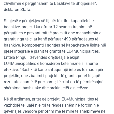
zhvillimin e përgjithshëm të Bashkive të Shqipërisë“,
deklaron Stafa.
Si pjesë e përpjekjes së tij për të rritur kapacitetet e
bashkive, projekti ka ofruar 12 seanca trajnimi në
përgatitjen e prezantimit të projektit dhe menaxhimin e
grantit, nga të cilat kanë përfituar 490 përfaqësues të
bashkive. Komponenti i ngritjes së kapaciteteve është një
pjesë integrale e planit të grantit të EU4Municipalities.
Entela Pinguli, zëvendës drejtuesja e ekipit
EU4Municipalities e konsideron këtë nismë si shumë
efektive: “Bashkitë kanë shfaqur një interes të madh për
projektin, dhe zbatimi i projektit të grantit pritet të japë
rezultate shumë të prekshme, të cilat do të përmirësojnë
shërbimet bashkiake dhe prekin jetët e njerëzve.
Në të ardhmen, pritet që projekti EU4Municipalities të
vazhdojë të luajë një rol të rëndësishëm në forcimin e
qeverisjes vendore për ofrim më të mirë të shërbimeve në