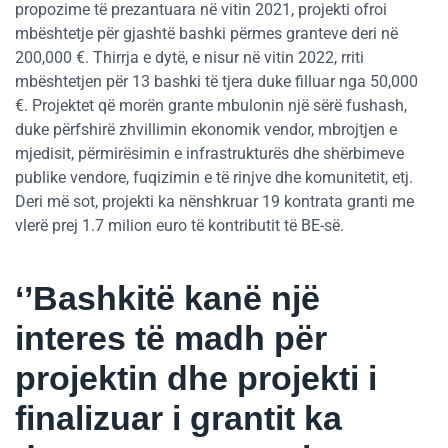
propozime të prezantuara në vitin 2021, projekti ofroi
mbështetje për gjashtë bashki përmes granteve deri në
200,000 €. Thirrja e dytë, e nisur në vitin 2022, rriti
mbështetjen për 13 bashki të tjera duke filluar nga 50,000
€. Projektet që morën grante mbulonin një sërë fushash,
duke përfshirë zhvillimin ekonomik vendor, mbrojtjen e
mjedisit, përmirësimin e infrastrukturës dhe shërbimeve
publike vendore, fuqizimin e të rinjve dhe komunitetit, etj.
Deri më sot, projekti ka nënshkruar 19 kontrata granti me
vlerë prej 1.7 milion euro të kontributit të BE-së.
‘’Bashkitë kanë një
interes të madh për
projektin dhe projekti i
finalizuar i grantit ka