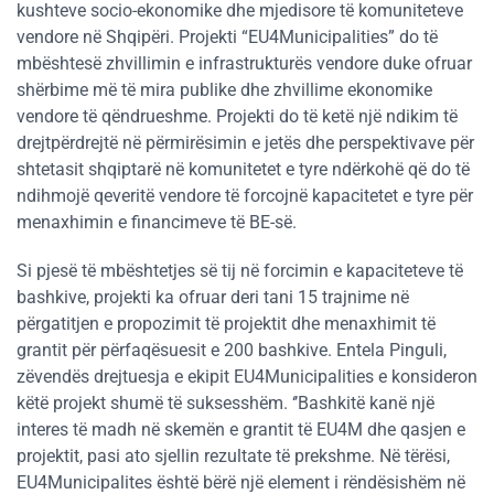
kushteve socio-ekonomike dhe mjedisore të komuniteteve
vendore në Shqipëri. Projekti “EU4Municipalities” do të
mbështesë zhvillimin e infrastrukturës vendore duke ofruar
shërbime më të mira publike dhe zhvillime ekonomike
vendore të qëndrueshme. Projekti do të ketë një ndikim të
drejtpërdrejtë në përmirësimin e jetës dhe perspektivave për
shtetasit shqiptarë në komunitetet e tyre ndërkohë që do të
ndihmojë qeveritë vendore të forcojnë kapacitetet e tyre për
menaxhimin e financimeve të BE-së.
Si pjesë të mbështetjes së tij në forcimin e kapaciteteve të
bashkive, projekti ka ofruar deri tani 15 trajnime në
përgatitjen e propozimit të projektit dhe menaxhimit të
grantit për përfaqësuesit e 200 bashkive. Entela Pinguli,
zëvendës drejtuesja e ekipit EU4Municipalities e konsideron
këtë projekt shumë të suksesshëm. ‘’Bashkitë kanë një
interes të madh në skemën e grantit të EU4M dhe qasjen e
projektit, pasi ato sjellin rezultate të prekshme. Në tërësi,
EU4Municipalites është bërë një element i rëndësishëm në