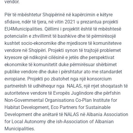
vendor.
Për të mbështetur Shqipërinë në kapërcimin e këtyre
sfidave, ndër të tjera, në vitin 2021 u prezantua projekti
EU4Municipalities. Qëllimi i projektit është të mbështesë
potencialin e zhvillimit të bashkive dhe të përmirësojë
kushtet socio-ekonomike dhe mjedisore të komuniteteve
vendore në Shqipëri. Projekti synon të trajtojë problemet
kryesore që ndikojnë cilësinë e jetës dhe perspektivat
ekonomike të komunitetit duke përmirësuar shërbimet
publike vendore dhe duke i përshtatur ato me standardet
evropiane. Projekti po zbatohet nga një konsorcium
partnerësh të udhëhequr nga NALAS, një rrjet shoqatash të
autoriteteve vendore të Evropës Juglindore dhe përfshin
Non-Governmental Organisations Co-Plan Institute for
Habitat Development, Eco Partners for Sustainable
Development dhe anëtarë të NALAS në Albania Association
for Local Autonomy dhe ish-Association of Albanian
Municipalities.