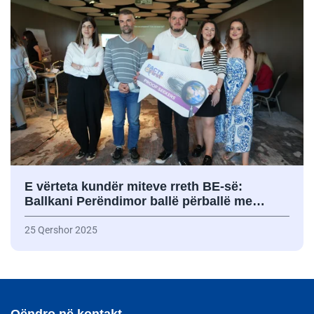
E vërteta kundër miteve rreth BE-së:
Ballkani Perëndimor ballë përballë me…
25 Qershor 2025
Qëndro në kontakt