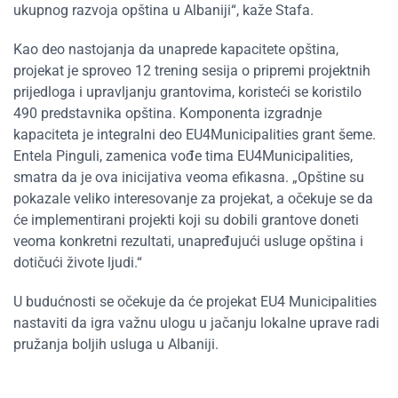
ukupnog razvoja opština u Albaniji“, kaže Stafa.
Kao deo nastojanja da unaprede kapacitete opština,
projekat je sproveo 12 trening sesija o pripremi projektnih
prijedloga i upravljanju grantovima, koristeći se koristilo
490 predstavnika opština. Komponenta izgradnje
kapaciteta je integralni deo EU4Municipalities grant šeme.
Entela Pinguli, zamenica vođe tima EU4Municipalities,
smatra da je ova inicijativa veoma efikasna. „Opštine su
pokazale veliko interesovanje za projekat, a očekuje se da
će implementirani projekti koji su dobili grantove doneti
veoma konkretni rezultati, unapređujući usluge opština i
dotičući živote ljudi.“
U budućnosti se očekuje da će projekat EU4 Municipalities
nastaviti da igra važnu ulogu u jačanju lokalne uprave radi
pružanja boljih usluga u Albaniji.