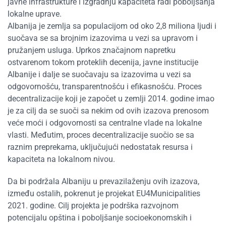
javne infrastrukture i izgradnju kapaciteta radi poboljšanja
lokalne uprave.
Albanija je zemlja sa populacijom od oko 2,8 miliona ljudi i
suočava se sa brojnim izazovima u vezi sa upravom i
pružanjem usluga. Uprkos značajnom napretku
ostvarenom tokom proteklih decenija, javne institucije
Albanije i dalje se suočavaju sa izazovima u vezi sa
odgovornošću, transparentnošću i efikasnošću. Proces
decentralizacije koji je započet u zemlji 2014. godine imao
je za cilj da se suoči sa nekim od ovih izazova prenosom
veće moći i odgovornosti sa centralne vlade na lokalne
vlasti. Međutim, proces decentralizacije suočio se sa
raznim preprekama, uključujući nedostatak resursa i
kapaciteta na lokalnom nivou.
Da bi podržala Albaniju u prevazilaženju ovih izazova,
između ostalih, pokrenut je projekat EU4Municipalities
2021. godine. Cilj projekta je podrška razvojnom
potencijalu opština i poboljšanje socioekonomskih i