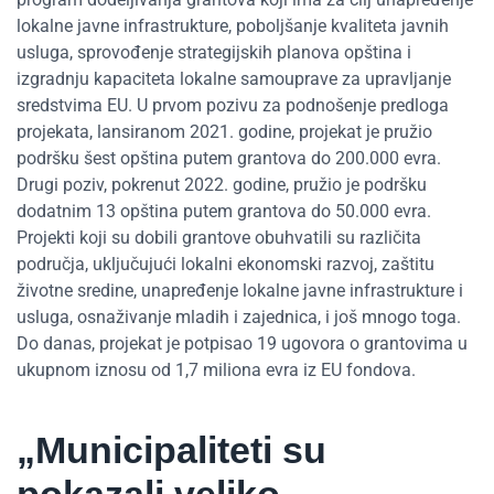
lokalne javne infrastrukture, poboljšanje kvaliteta javnih
usluga, sprovođenje strategijskih planova opština i
izgradnju kapaciteta lokalne samouprave za upravljanje
sredstvima EU. U prvom pozivu za podnošenje predloga
projekata, lansiranom 2021. godine, projekat je pružio
podršku šest opština putem grantova do 200.000 evra.
Drugi poziv, pokrenut 2022. godine, pružio je podršku
dodatnim 13 opština putem grantova do 50.000 evra.
Projekti koji su dobili grantove obuhvatili su različita
područja, uključujući lokalni ekonomski razvoj, zaštitu
životne sredine, unapređenje lokalne javne infrastrukture i
usluga, osnaživanje mladih i zajednica, i još mnogo toga.
Do danas, projekat je potpisao 19 ugovora o grantovima u
ukupnom iznosu od 1,7 miliona evra iz EU fondova.
„Municipaliteti su
pokazali veliko