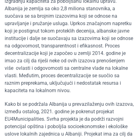
izgradnju kapaciteta za poboljšanu lokalnu upravu.
Albanija je zemlja sa oko 2,8 miliona stanovnika, a
suočava se sa brojnim izazovima koji se odnose na
upravljanje i pružanje usluga. Uprkos značajnom napretku
koji je postignut tokom proteklih decenija, albanske javne
institucije i dalje se suočavaju sa izazovima koji se odnose
na odgovornost, transparentnost i efikasnost. Proces
decentralizacije koji je započeo u zemlji 2014. godine je
imao za cilj da riješi neke od ovih izazova prenošenjem
više ovlasti i odgovornosti sa centralne vlade na lokalne
vlasti. Međutim, proces decentralizacije se suočio sa
raznim preprekama, uključujući i nedostatak resursa i
kapaciteta na lokalnom nivou.
Kako bi se podržala Albanija u prevazilaženju ovih izazova,
između ostalog, 2021. godine je pokrenut projekat
EU4Municipalities. Svrha projekta je da podrži razvojni
potencijal opština i poboljša socioekonomske i ekološke
uslove lokalnih zajednica u Albaniji. Projekat ima za cilj da