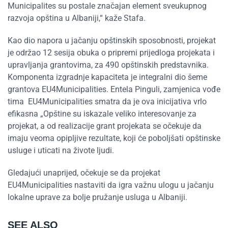
Municipalites su postale značajan element sveukupnog
razvoja opština u Albaniji,“ kaže Stafa.
Kao dio napora u jačanju opštinskih sposobnosti, projekat
je održao 12 sesija obuka o pripremi prijedloga projekata i
upravljanja grantovima, za 490 opštinskih predstavnika.
Komponenta izgradnje kapaciteta je integralni dio šeme
grantova EU4Municipalities. Entela Pinguli, zamjenica vođe
tima EU4Municipalities smatra da je ova inicijativa vrlo
efikasna „Opštine su iskazale veliko interesovanje za
projekat, a od realizacije grant projekata se očekuje da
imaju veoma opipljive rezultate, koji će poboljšati opštinske
usluge i uticati na živote ljudi.
Gledajući unaprijed, očekuje se da projekat
EU4Municipalities nastaviti da igra važnu ulogu u jačanju
lokalne uprave za bolje pružanje usluga u Albaniji.
SEE ALSO