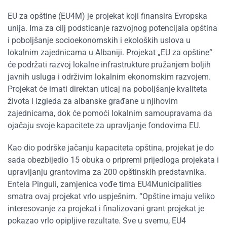
EU za opštine (EU4M) je projekat koji finansira Evropska
unija. Ima za cilj podsticanje razvojnog potencijala opština
i poboljšanje socioekonomskih i ekoloških uslova u
lokalnim zajednicama u Albaniji. Projekat „EU za opštine“
će podržati razvoj lokalne infrastrukture pružanjem boljih
javnih usluga i održivim lokalnim ekonomskim razvojem.
Projekat će imati direktan uticaj na poboljšanje kvaliteta
života i izgleda za albanske građane u njihovim
zajednicama, dok će pomoći lokalnim samoupravama da
ojačaju svoje kapacitete za upravljanje fondovima EU.
Kao dio podrške jačanju kapaciteta opština, projekat je do
sada obezbijedio 15 obuka o pripremi prijedloga projekata i
upravljanju grantovima za 200 opštinskih predstavnika.
Entela Pinguli, zamjenica vođe tima EU4Municipalities
smatra ovaj projekat vrlo uspješnim. “Opštine imaju veliko
interesovanje za projekat i finalizovani grant projekat je
pokazao vrlo opipljive rezultate. Sve u svemu, EU4