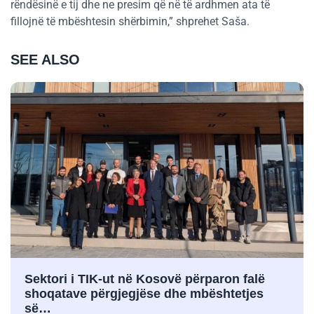
rëndësinë e tij dhe ne presim që në të ardhmen ata të
fillojnë të mbështesin shërbimin,” shprehet Saša.
SEE ALSO
Sektori i TIK-ut në Kosovë përparon falë
shoqatave përgjegjëse dhe mbështetjes
së…