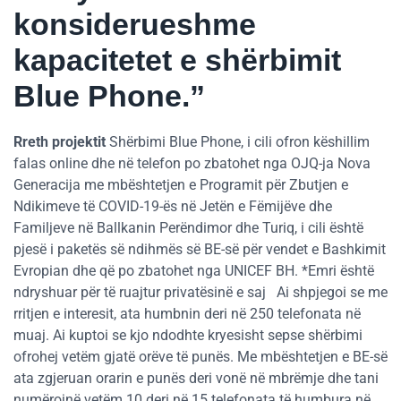
konsiderueshme
kapacitetet e shërbimit
Blue Phone.”
Rreth projektit
Shërbimi Blue Phone, i cili ofron këshillim
falas online dhe në telefon po zbatohet nga OJQ-ja Nova
Generacija me mbështetjen e Programit për Zbutjen e
Ndikimeve të COVID-19-ës në Jetën e Fëmijëve dhe
Familjeve në Ballkanin Perëndimor dhe Turiq, i cili është
pjesë i paketës së ndihmës së BE-së për vendet e Bashkimit
Evropian dhe që po zbatohet nga UNICEF BH. *Emri është
ndryshuar për të ruajtur privatësinë e saj Ai shpjegoi se me
rritjen e interesit, ata humbnin deri në 250 telefonata në
muaj. Ai kuptoi se kjo ndodhte kryesisht sepse shërbimi
ofrohej vetëm gjatë orëve të punës. Me mbështetjen e BE-së
ata zgjeruan orarin e punës deri vonë në mbrëmje dhe tani
numërojnë vetëm 10 deri në 15 telefonata të humbura në