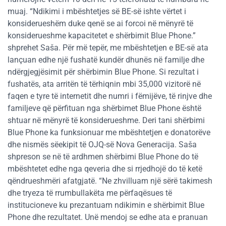
muaj. “Ndikimi i mbështetjes së BE-së ishte vërtet i
konsiderueshëm duke qenë se ai forcoi në mënyrë të
konsiderueshme kapacitetet e shërbimit Blue Phone.”
shprehet Saša. Për më tepër, me mbështetjen e BE-së ata
lançuan edhe një fushatë kundër dhunës në familje dhe
ndërgjegjësimit për shërbimin Blue Phone. Si rezultat i
fushatës, ata arritën të tërhiqnin mbi 35,000 vizitorë në
faqen e tyre të internetit dhe numri i fëmijëve, të rinjve dhe
familjeve që përfituan nga shërbimet Blue Phone është
shtuar në mënyrë të konsiderueshme. Deri tani shërbimi
Blue Phone ka funksionuar me mbështetjen e donatorëve
dhe nismës sëekipit të OJQ-së Nova Generacija. Saša
shpreson se në të ardhmen shërbimi Blue Phone do të
mbështetet edhe nga qeveria dhe si rrjedhojë do të ketë
qëndrueshmëri afatgjatë. “Ne zhvilluam një sërë takimesh
dhe tryeza të rrumbullakëta me përfaqësues të
institucioneve ku prezantuam ndikimin e shërbimit Blue
Phone dhe rezultatet. Unë mendoj se edhe ata e pranuan