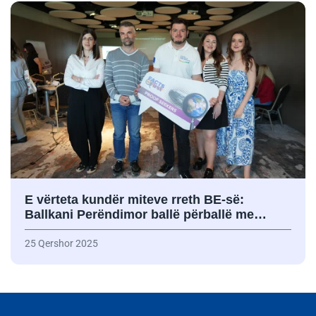
E vërteta kundër miteve rreth BE-së:
Ballkani Perëndimor ballë përballë me…
25 Qershor 2025