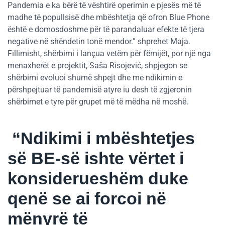
Pandemia e ka bërë të vështirë operimin e pjesës më të
madhe të popullsisë dhe mbështetja që ofron Blue Phone
është e domosdoshme për të parandaluar efekte të tjera
negative në shëndetin tonë mendor.” shprehet Maja.
Fillimisht, shërbimi i lançua vetëm për fëmijët, por një nga
menaxherët e projektit, Saša Risojević, shpjegon se
shërbimi evoluoi shumë shpejt dhe me ndikimin e
përshpejtuar të pandemisë atyre iu desh të zgjeronin
shërbimet e tyre për grupet më të mëdha në moshë.
“Ndikimi i mbështetjes
së BE-së ishte vërtet i
konsiderueshëm duke
qenë se ai forcoi në
mënyrë të