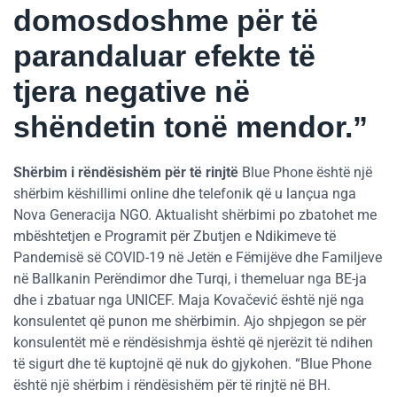
domosdoshme për të
parandaluar efekte të
tjera negative në
shëndetin tonë mendor.”
Shërbim i rëndësishëm për të rinjtë
Blue Phone është një
shërbim këshillimi online dhe telefonik që u lançua nga
Nova Generacija NGO. Aktualisht shërbimi po zbatohet me
mbështetjen e Programit për Zbutjen e Ndikimeve të
Pandemisë së COVID-19 në Jetën e Fëmijëve dhe Familjeve
në Ballkanin Perëndimor dhe Turqi, i themeluar nga BE-ja
dhe i zbatuar nga UNICEF. Maja Kovačević është një nga
konsulentet që punon me shërbimin. Ajo shpjegon se për
konsulentët më e rëndësishmja është që njerëzit të ndihen
të sigurt dhe të kuptojnë që nuk do gjykohen. “Blue Phone
është një shërbim i rëndësishëm për të rinjtë në BH.