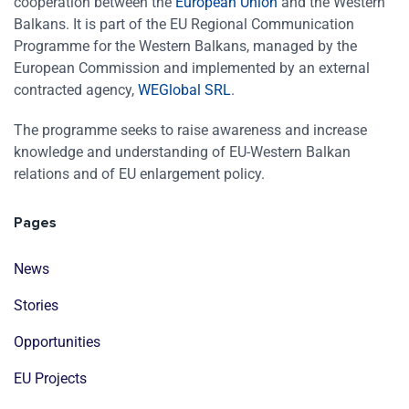
cooperation between the
European Union
and the Western
Balkans. It is part of the EU Regional Communication
Programme for the Western Balkans, managed by the
European Commission and implemented by an external
contracted agency,
WEGlobal SRL
.
The programme seeks to raise awareness and increase
knowledge and understanding of EU-Western Balkan
relations and of EU enlargement policy.
Pages
News
Stories
Opportunities
EU Projects