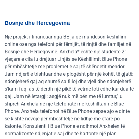
Bosnje dhe Hercegovina
Një projekt i financuar nga BE-ja që mundëson këshillim
online ose nga telefoni për fëmijët, të rinjtë dhe familjet në
Bosnje dhe Hercegovinë. Anxhela* është një studente 21
vjeçare e cila iu drejtuar Linjës së Këshillimit Blue Phone
për mbështetje me problemet e saj të shëndetit mendor.
Jam ndjerë e trishtuar dhe e plogësht për një kohët të gjatë;
ndonjëherë qaj aq shumë sa filloj dhe vjell dhe ndonjëherë
s’kam fuqi as të derdh një pikë të vetme loti edhe kur dua të
qaj. Jam në letargji: asgjë nuk më bën më të lumtur,” u
shpreh Anxhela në një telefonatë me këshilltarin e Blue
Phone. Anxhela telefonoi në Blue Phone sepse ajo e dinte
se kishte nevojë për mbështetje në lidhje me çfarë po
kalonte. Konsulenti i Blue Phone e ndihmoi Anxhelën të
normalizonte ndjenjat e saj dhe të hartonte një plan