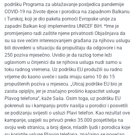
podršku Programa za ublažavanje posljedica pandemije
COVID-19 na živote djece i porodica na zapadnom Balkanu
i Turskoj, koji je dio paketa pomoći Evropske unije za
zapadni Balkan koji implementira UNICEF BiH. *Ime je
promijenjeno radi zaštite njene privatnosti Objašnjava da
su sa sve većim interesovanjem građana za njihovu uslugu
bili dovedeni u situaciju da propuštaju da odgovore i na
250 poziva mjesečno. Uvidio je da razlog tome leži
uglavnom u činjenici da se njihova usluga nudi samo u
toku radnog vremena. Uz podršku EU produžili su radno
vrijeme do kasno uveče i sada imaju samo 10 do 15
propuštenih poziva u mjesecu. „Uticaj podrške EU bio je
zaista opipljiv, jer je značajno proširio kapacitet usluge
Plavog telefona“, kaže Saša. Osim toga, uz podršku EU
pokrenuli su i kampanju protiv nasilja u porodici i posvetili
se podizanju svijesti o usluzi Plavi telefon. Kao rezultat ove
kampanje, uspjeli su privući preko 35.000 posjetitelja na
svoju web stranicu, a broj djece, mladih ljudi i porodica koje
su koristile usluge Plavog telefona, značajno se povećao.