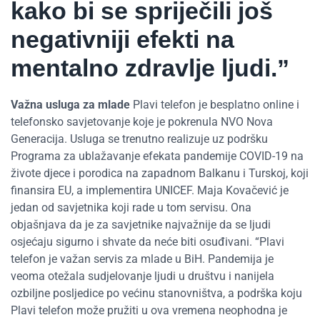
kako bi se spriječili još
negativniji efekti na
mentalno zdravlje ljudi.”
Važna usluga za mlade
Plavi telefon je besplatno online i
telefonsko savjetovanje koje je pokrenula NVO Nova
Generacija. Usluga se trenutno realizuje uz podršku
Programa za ublažavanje efekata pandemije COVID-19 na
živote djece i porodica na zapadnom Balkanu i Turskoj, koji
finansira EU, a implementira UNICEF. Maja Kovačević je
jedan od savjetnika koji rade u tom servisu. Ona
objašnjava da je za savjetnike najvažnije da se ljudi
osjećaju sigurno i shvate da neće biti osuđivani. “Plavi
telefon je važan servis za mlade u BiH. Pandemija je
veoma otežala sudjelovanje ljudi u društvu i nanijela
ozbiljne posljedice po većinu stanovništva, a podrška koju
Plavi telefon može pružiti u ova vremena neophodna je