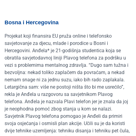
Bosna i Hercegovina
Projekat koji finansira EU pruža online i telefonsko
savjetovanje za djecu, mlade i porodice u Bosni i
Hercegovini. Anđela* je 21-godišnja studentica koja se
obratila savjetodavnoj liniji Plavog telefona za podršku u
vezi s problemima mentalnog zdravlja. “Dugo sam tužna i
bezvoljna: nekad toliko zaplačem da povraćam, a nekad
nemam snage ni za jednu suzu, iako bih rado zaplakala.
Letargična sam: više ne postoji ništa što bi me usrećilo”,
rekla je Anđela u razgovoru sa savjetnikom Plavog
telefona. Anđela je nazvala Plavi telefon jer je znala da joj
je neophodna pomoć zbog stanja u kom se nalazi.
Savjetnik Plavog telefona pomogao je Anđeli da primiri
svoja osjećanja i osmisli plan akcije. Učili su je da koristi
dvije tehnike uzemljenja: tehniku ​​disanja i tehniku ​​pet čula,