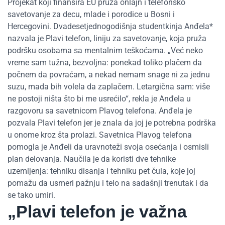
Projekat koji finansira EU pruža onlajn i telefonsko
savetovanje za decu, mlade i porodice u Bosni i
Hercegovini. Dvadesetjednogodišnja studentkinja Anđela*
nazvala je Plavi telefon, liniju za savetovanje, koja pruža
podršku osobama sa mentalnim teškoćama. „Već neko
vreme sam tužna, bezvoljna: ponekad toliko plačem da
počnem da povraćam, a nekad nemam snage ni za jednu
suzu, mada bih volela da zaplačem. Letargična sam: više
ne postoji ništa što bi me usrećilo“, rekla je Anđela u
razgovoru sa savetnicom Plavog telefona. Anđela je
pozvala Plavi telefon jer je znala da joj je potrebna podrška
u onome kroz šta prolazi. Savetnica Plavog telefona
pomogla je Anđeli da uravnoteži svoja osećanja i osmisli
plan delovanja. Naučila je da koristi dve tehnike
uzemljenja: tehniku disanja i tehniku pet čula, koje joj
pomažu da usmeri pažnju i telo na sadašnji trenutak i da
se tako umiri.
„Plavi telefon je važna