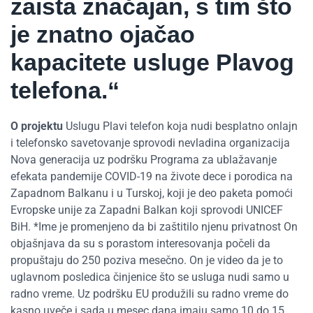
zaista značajan, s tim što
je znatno ojačao
kapacitete usluge Plavog
telefona.“
O projektu
Uslugu Plavi telefon koja nudi besplatno onlajn
i telefonsko savetovanje sprovodi nevladina organizacija
Nova generacija uz podršku Programa za ublažavanje
efekata pandemije COVID-19 na živote dece i porodica na
Zapadnom Balkanu i u Turskoj, koji je deo paketa pomoći
Evropske unije za Zapadni Balkan koji sprovodi UNICEF
BiH. *Ime je promenjeno da bi zaštitilo njenu privatnost On
objašnjava da su s porastom interesovanja počeli da
propuštaju do 250 poziva mesečno. On je video da je to
uglavnom posledica činjenice što se usluga nudi samo u
radno vreme. Uz podršku EU produžili su radno vreme do
kasno uveče i sada u mesec dana imaju samo 10 do 15