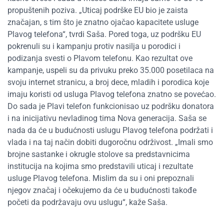
propuštenih poziva. „Uticaj podrške EU bio je zaista
značajan, s tim što je znatno ojačao kapacitete usluge
Plavog telefona“, tvrdi Saša. Pored toga, uz podršku EU
pokrenuli su i kampanju protiv nasilja u porodici i
podizanja svesti o Plavom telefonu. Kao rezultat ove
kampanje, uspeli su da privuku preko 35.000 posetilaca na
svoju internet stranicu, a broj dece, mladih i porodica koje
imaju koristi od usluga Plavog telefona znatno se povećao.
Do sada je Plavi telefon funkcionisao uz podršku donatora
i na inicijativu nevladinog tima Nova generacija. Saša se
nada da će u budućnosti uslugu Plavog telefona podržati i
vlada i na taj način dobiti dugoročnu održivost. „Imali smo
brojne sastanke i okrugle stolove sa predstavnicima
institucija na kojima smo predstavili uticaj i rezultate
usluge Plavog telefona. Mislim da su i oni prepoznali
njegov značaj i očekujemo da će u budućnosti takođe
početi da podržavaju ovu uslugu“, kaže Saša.