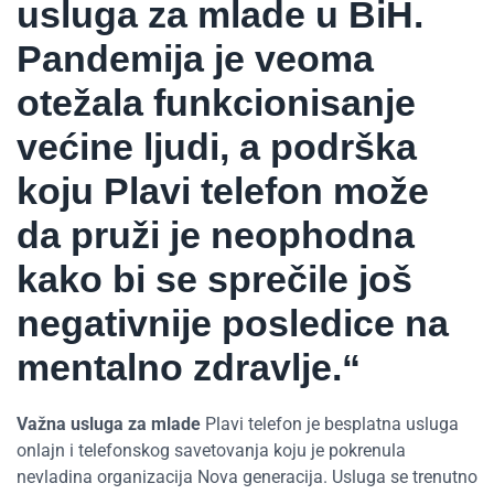
usluga za mlade u BiH.
Pandemija je veoma
otežala funkcionisanje
većine ljudi, a podrška
koju Plavi telefon može
da pruži je neophodna
kako bi se sprečile još
negativnije posledice na
mentalno zdravlje.“
Važna usluga za mlade
Plavi telefon je besplatna usluga
onlajn i telefonskog savetovanja koju je pokrenula
nevladina organizacija Nova generacija. Usluga se trenutno