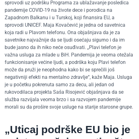
sprovodi uz podršku Programa za ublažavanje posledica
pandemije COVID-19 na živote dece i porodica na
Zapadnom Balkanu i u Turskoj, koji finansira EU, a
sprovodi UNICEF. Maja Kovačević je jedna od savetnica
koja radi u Plavom telefonu. Ona objašnjava da je za
savetnike najvažnije da se ljudi osećaju sigurno i da im
bude jasno da ih niko neće osuđivati. „Plavi telefon je
važna usluga za mlade u BiH. Pandemija je veoma otežala
funkcionisanje većine ljudi, a podrška koju Plavi telefon
može da pruži je neophodna kako bi se sprečili još
negativniji efekti na mentalno zdravlje“, kaže Maja. Usluga
je u početku pokrenuta samo za decu, ali jedan od
rukovodilaca projekta Saša Risojević objašnjava da se
služba razvijala veoma brzo i sa razvojem pandemije
morali su da prošire svoje usluge na starije starosne grupe.
„Uticaj podrške EU bio je