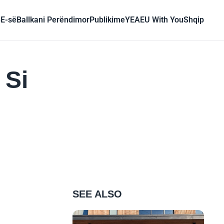
BE-së
Ballkani Perëndimor
Publikime
YEA
EU With You
Shqip
 Si
SEE ALSO