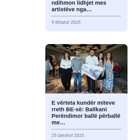
ndihmon lidhjet mes
artistëve nga…
9 Shtator 2025
E vërteta kundër miteve
rreth BE-së: Ballkani
Perëndimor ballë përballë
me…
25 Qershor 2025