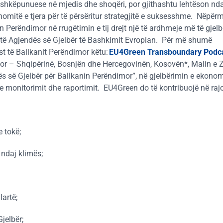
shkëpunuese në mjedis dhe shoqëri, por gjithashtu lehtëson nda
omitë e tjera për të përsëritur strategjitë e suksesshme
.
Nëpërm
 Perëndimor në rrugëtimin e tij drejt një të ardhmeje më të gjel
të Agjendës së Gjelbër të Bashkimit Evropian.
Për më shumë
st të Ballkanit Perëndimor këtu:
EU4Green Transboundary Podc
r – Shqipërinë, Bosnjën dhe Hercegovinën, Kosovën*, Malin e Z
 së Gjelbër për Ballkanin Perëndimor”, në gjelbërimin e ekonomi
 e monitorimit dhe raportimit.
EU4Green do të kontribuojë në rajo
 tokë;
 ndaj klimës;
lartë;
jelbër;