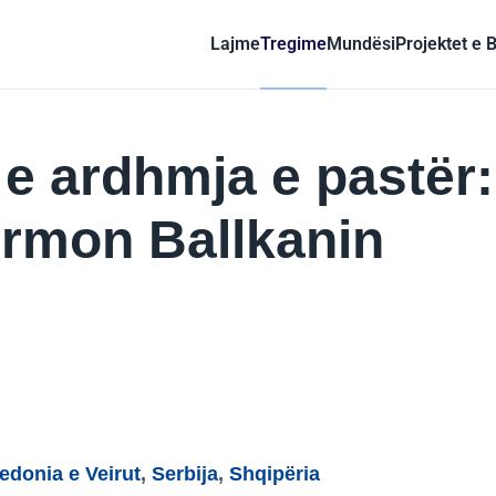
Lajme
Tregime
Mundësi
Projektet e 
, e ardhmja e pastër:
rmon Ballkanin
donia e Veirut
,
Serbija
,
Shqipëria