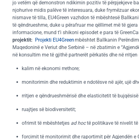
jo vetëm që demonstron ndikimin pozitiv të përpjekjeve
ba
njohurive midis palëve të interesuara, duke frymëzuar ekon
nismave të tilla, EU4Green vazhdon të mbështesë Ballkanin
të qëndrueshme, duke u përafruar me qëllimet më të gjera 
informacione, mund t’i shikoni episodet e para të GreenCa
projektit:
Projekti EU4Green
mbështet Ballkanin Perëndimo
Maqedoninë e Veriut dhe Serbinë – në zbatimin e “Agjendës
në konsultim me të gjithë partnerët përkatës dhe në rritjen
kalim në ekonomi rrethore;
monitorimin dhe reduktimin e ndotësve në ajër, ujë dhe
rritjen e qëndrueshmërisë dhe elasticitetit të bujqësisë
ruajtjes së biodiversitetit;
ofrimit të mbështetjes
ad hoc
të politikave të nivelit të 
forcimit të monitorimit dhe raportimit për Agjendën e G