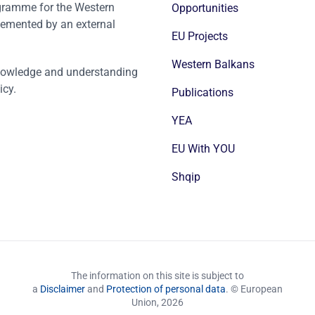
ogramme for the Western
Opportunities
emented by an external
EU Projects
Western Balkans
nowledge and understanding
icy.
Publications
YEA
EU With YOU
Shqip
The information on this site is subject to
a
Disclaimer
and
Protection of personal data
. © European
Union,
2026