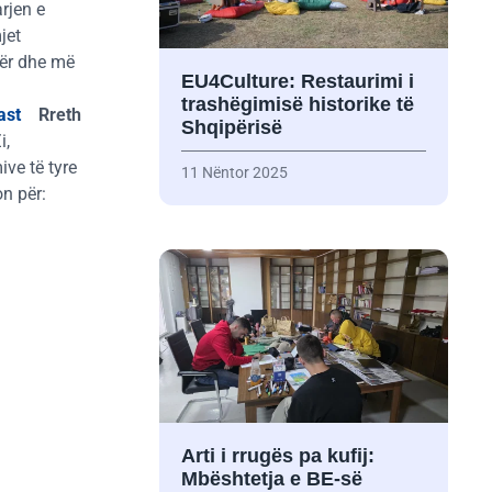
rjen e
jet
bër dhe më
EU4Culture: Restaurimi i
trashëgimisë historike të
ast
Rreth
Shqipërisë
i,
ve të tyre
11 Nëntor 2025
n për:
Arti i rrugës pa kufij:
Mbështetja e BE-së