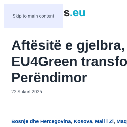
Skip to main content
Aftësitë e gjelbra
EU4Green transfo
Perëndimor
22 Shkurt 2025
Bosnje dhe Hercegovina
,
Kosova
,
Mali i Zi
,
Maqe