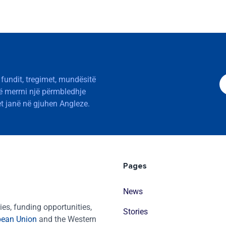
 fundit, tregimet, mundësitë
të merrni një përmbledhje
t janë në gjuhen Angleze.
Pages
News
es, funding opportunities,
Stories
pean Union
and the Western