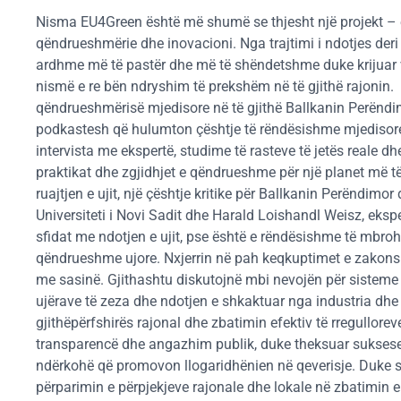
Nisma EU4Green është më shumë se thjesht një projekt – ë
qëndrueshmërie dhe inovacioni. Nga trajtimi i ndotjes deri 
ardhme më të pastër dhe më të shëndetshme duke krijuar ve
nismë e re bën ndryshim të prekshëm në të gjithë rajonin.
qëndrueshmërisë mjedisore në të gjithë Ballkanin Perëndimor
podkastesh që hulumton çështje të rëndësishme mjedisore dh
intervista me ekspertë, studime të rasteve të jetës reale 
praktikat dhe zgjidhjet e qëndrueshme për një planet më 
ruajtjen e ujit, një çështje kritike për Ballkanin Perëndi
Universiteti i Novi Sadit dhe Harald Loishandl Weisz, eksper
sfidat me ndotjen e ujit, pse është e rëndësishme të mbrohe
qëndrueshme ujore. Nxjerrin në pah keqkuptimet e zakonshm
me sasinë. Gjithashtu diskutojnë mbi nevojën për sisteme m
ujërave të zeza dhe ndotjen e shkaktuar nga industria dh
gjithëpërfshirës rajonal dhe zbatimin efektiv të rregullorev
transparencë dhe angazhim publik, duke theksuar suksese
ndërkohë që promovon llogaridhënien në qeverisje. Duke s
përparimin e përpjekjeve rajonale dhe lokale në zbatimin 