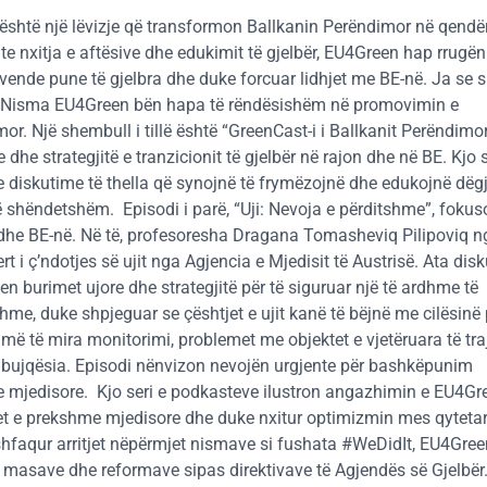
shtë një lëvizje që transformon Ballkanin Perëndimor në qendë
te nxitja e aftësive dhe edukimit të gjelbër, EU4Green hap rrugën 
nde pune të gjelbra dhe duke forcuar lidhjet me BE-në. Ja se si
Nisma EU4Green bën hapa të rëndësishëm në promovimin e
. Një shembull i tillë është “GreenCast-i i Ballkanit Perëndimor”
e strategjitë e tranzicionit të gjelbër në rajon dhe në BE. Kjo s
dhe diskutime të thella që synojnë të frymëzojnë dhe edukojnë dëg
të shëndetshëm.
Episodi i parë, “Uji: Nevoja e përditshme”, foku
mor dhe BE-në. Në të, profesoresha Dragana Tomasheviq Pilipoviq 
t i ç’ndotjes së ujit nga Agjencia e Mjedisit të Austrisë. Ata dis
n burimet ujore dhe strategjitë për të siguruar një të ardhme të
e, duke shpjeguar se çështjet e ujit kanë të bëjnë me cilësinë
ë të mira monitorimi, problemet me objektet e vjetëruara të traj
e bujqësia. Episodi nënvizon nevojën urgjente për bashkëpunim
e mjedisore.
Kjo seri e
podkasteve
ilustron angazhimin e EU4Gr
t e prekshme mjedisore dhe duke nxitur optimizmin mes qytetar
hfaqur arritjet nëpërmjet nismave si fushata #WeDidIt, EU4Gree
e masave dhe reformave sipas direktivave të Agjendës së Gjelbër.