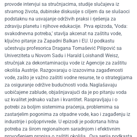
provode intervjui sa stručnjacima, studije slučajeva iz
stvarnog života, dubinske diskusije s ciljem da se slušaoci
podstaknu na usvajanje održivih praksi i rješenja za
zdraviju planetu i njihove edukacije.
Prva epizoda, ‘Voda:
svakodnevna potreba,’ stavlja akcenat na zaštitu vode,
ključno pitanje za Zapadni Balkan i EU. U podkastu
učestvuju profesorica Dragana Tomašević Pilipović sa
Univerziteta u Novom Sadu i Harald Loishandl Weisz,
stručnjak za dekontaminaciju vode iz Agencije za zaštitu
okoliša Austrije. Razgovaraju o izazovima zagađenosti
vode, zašto je važno zaštiti vodne resurse, te o strategijama
za osiguranje održive budućnosti voda. Naglašavaju
uobičajene zablude, objašnjavajući da je po pitanju voda
uz kvalitet jednako važan i kvantitet. Raspravljaju i o
potrebi za boljim sistemima praćenja, problemima sa
zastarjelim pogonima za otpadne vode, kao i zagađenju iz
industrije i poljoprivrede. U epizodi je podcrtana hitna
potreba za širom regionalnom saradnjom i efektivnim
provođenjem propisa o zaštiti okoliša.
Ova serija
podkasta