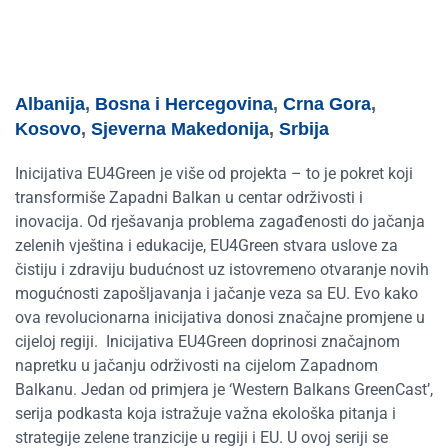
Albanija
,
Bosna i Hercegovina
,
Crna Gora
,
Kosovo
,
Sjeverna Makedonija
,
Srbija
Inicijativa EU4Green je više od projekta – to je pokret koji
transformiše Zapadni Balkan u centar održivosti i
inovacija. Od rješavanja problema zagađenosti do jačanja
zelenih vještina i edukacije, EU4Green stvara uslove za
čistiju i zdraviju budućnost uz istovremeno otvaranje novih
mogućnosti zapošljavanja i jačanje veza sa EU. Evo kako
ova revolucionarna inicijativa donosi značajne promjene u
cijeloj regiji.
Inicijativa EU4Green doprinosi značajnom
napretku u jačanju održivosti na cijelom Zapadnom
Balkanu. Jedan od primjera je ‘Western Balkans GreenCast’,
serija podkasta koja istražuje važna ekološka pitanja i
strategije zelene tranzicije u regiji i EU. U ovoj seriji se