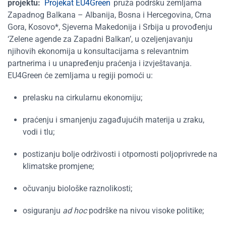
projektu:
Projekat EU4Green
pruža podršku zemljama
Zapadnog Balkana – Albanija, Bosna i Hercegovina, Crna
Gora, Kosovo*, Sjeverna Makedonija i Srbija u provođenju
‘Zelene agende za Zapadni Balkan’, u ozeljenjavanju
njihovih ekonomija u konsultacijama s relevantnim
partnerima i u unapređenju praćenja i izvještavanja.
EU4Green će zemljama u regiji pomoći u:
prelasku na cirkularnu ekonomiju;
praćenju i smanjenju zagađujućih materija u zraku,
vodi i tlu;
postizanju bolje održivosti i otpornosti poljoprivrede na
klimatske promjene;
očuvanju biološke raznolikosti;
osiguranju
ad hoc
podrške na nivou visoke politike;