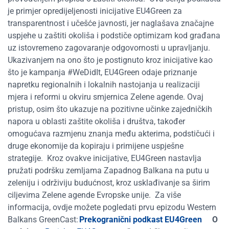
je primjer
opredijeljenosti
inicijative EU4Green za
transparentnost i učešće javnosti, jer
naglašava
značajne
uspjehe u zaštiti okoliša i podstiče optimizam kod građana
uz istovremeno zagovaranje odgovornosti u upravljanju.
Ukazivanjem na ono što je postignuto kroz inicijative kao
što je kampanja #WeDidIt, EU4Green odaje priznanje
napretku regionalnih i lokalnih nastojanja u realizaciji
mjera i reformi u okviru smjernica Zelene agende. Ovaj
pristup, osim što ukazuje na pozitivne učinke zajedničkih
napora
u oblasti
zaštite okoliša i društva, također
omogućava
razmjenu znanja među akterima,
podstičući
i
druge ekonomije da kopiraju i primijene uspješne
strategije.
Kroz ovakve inicijative, EU4Green nastavlja
pružati podršku zemljama Zapadnog Balkana na putu u
zeleniju i održiviju budućnost, kroz usklađivanje sa širim
ciljevima Zelene agende Evropske unije.
Za više
informacija, ovdje možete pogledati prvu epizodu Western
Balkans GreenCast:
Prekogranični podkast EU4Green
O