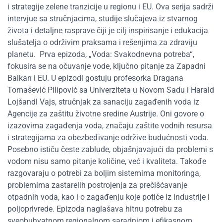
i strategije zelene tranzicije u regionu i EU. Ova serija sadrži
intervjue sa stručnjacima, studije slučajeva iz stvarnog
života i detaljne rasprave čiji je cilj inspirisanje i edukacija
slušatelja o održivim praksama i rešenjima za zdraviju
planetu.
Prva epizoda,
„
Voda: Svakodnevna potreba
“
,
fokusira se na očuvanje vode, ključno pitanje za Zapadni
Balkan i EU. U epizodi gostuju profesorka Dragana
Tomašević Pilipović sa Univerziteta u Novom Sadu i Harald
Lojšandl Vajs, stručnjak za sanaciju zagađenih voda iz
Agencije za zaštitu životne sredine Austrije. Oni govore o
izazovima zagađenja voda, značaju zaštite vodnih resursa
i strategijama za obezbeđivanje održive budućnosti voda.
Posebno ističu česte zablude, objašnjavajući da problemi s
vodom nisu samo pitanje količine, već i kvaliteta. Takođe
razgovaraju o potrebi za boljim sistemima monitoringa,
problemima zastarelih postrojenja za prečišćavanje
otpadnih voda, kao i o zagađenju koje potiče iz industrije i
poljoprivrede. Epizoda naglašava hitnu potrebu za
sveobuhvatnom regionalnom saradnjom i efikasnom