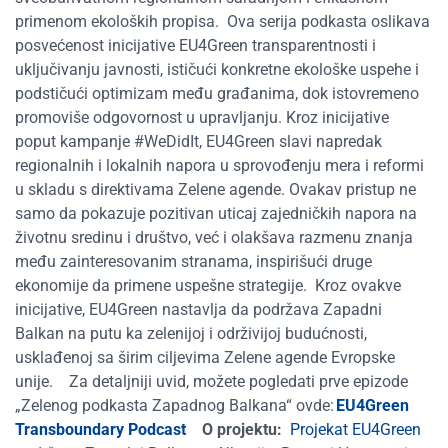
primenom ekoloških propisa.
Ova serija
podkasta
oslikava
posvećenost inicijative EU4Green transparentnosti i
uključivanju javnosti, ističući konkretne ekološke uspehe i
podstičući optimizam među građanima, dok istovremeno
promoviše odgovornost u upravljanju. Kroz inicijative
poput kampanje #WeDidIt, EU4Green slavi napredak
regionalnih i lokalnih napora u sprovođenju mera i reformi
u skladu s direktivama Zelene agende. Ovakav pristup ne
samo da pokazuje pozitivan uticaj zajedničkih napora na
životnu sredinu i društvo, već i olakšava razmenu znanja
među zainteresovanim stranama, inspirišući druge
ekonomije da primene uspešne strategije.
Kroz ovakve
inicijative, EU4Green nastavlja da podržava Zapadni
Balkan na putu ka zelenijoj i održivijoj budućnosti,
usklađenoj sa širim ciljevima Zelene agende Evropske
unije.
Za detaljniji uvid, možete pogledati prve epizode
„
Zelenog podkasta Zapadnog Balkana“ ovde:
EU4Green
Transboundary Podcast
O projektu:
Projekat EU4Green