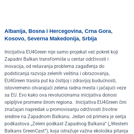
Albanija
,
Bosna i Hercegovina
,
Crna Gora
,
Kosovo
,
Severna Makedonija
,
Srbija
Inicijativa EU4Green nije samo projekat već pokret koji
Zapadni Balkan transformiše u centar održivosti i
inovacija, od rešavanja problema zagađenja do
podsticanja razvoja zelenih veština i obrazovanja,
EU4Green trasira put ka čistijoj i zdravijoj budućnosti,
istovremeno otvarajući zelena radna mesta i jačajući veze
sa EU. Evo kako ova revolucionarna inicijativa donosi
opipljive promene širom regiona.
Inicijativa EU4Green čini
značajan napredak u promovisanju održivosti životne
sredine na Zapadnom Balkanu. Jedan od primera je serija
podkastova
„
Zeleni podkast Zapadnog Balkana“
(„
Western
Balkans GreenCast
“)
, koja istražuje važna ekološka pitanja