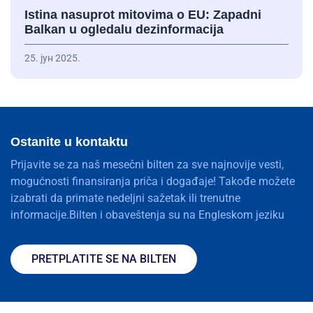
Istina nasuprot mitovima o EU: Zapadni
Balkan u ogledalu dezinformacija
25. јун 2025.
Ostanite u kontaktu
Prijavite se za naš mesečni bilten za sve najnovije vesti,
mogućnosti finansiranja priča i događaje! Takođe možete
izabrati da primate nedeljni sažetak ili trenutne
informacije.Bilten i obaveštenja su na Engleskom jeziku
PRETPLATITE SE NA BILTEN