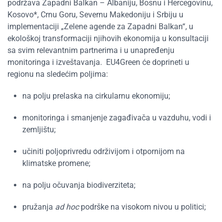
podržava Zapadni Balkan – Albaniju, Bosnu i Hercegovinu,
Kosovo*, Crnu Goru, Severnu Makedoniju i Srbiju u
implementaciji
„
Zelene agende za Zapadni Balkan
“
, u
ekološkoj transformaciji njihovih ekonomija u konsultaciji
sa svim relevantnim partnerima i u unapređenju
monitoringa i izveštavanja.
EU4Green će doprineti u
regionu na sledećim poljima:
na polju prelaska na cirkularnu ekonomiju;
monitoringa i smanjenje zagađivača u vazduhu, vodi i
zemljištu;
učiniti poljoprivredu održivijom i otpornijom na
klimatske promene;
na polju očuvanja biodiverziteta;
pružanja
ad hoc
podrške na visokom nivou u politici;