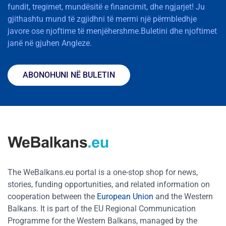
fundit, tregimet, mundësitë e financimit, dhe ngjarjet! Ju
gjithashtu mund të zgjidhni të merrni një përmbledhje
javore ose njoftime të menjëhershme.Buletini dhe njoftimet
janë në gjuhen Angleze.
ABONOHUNI NË BULETIN
The WeBalkans.eu portal is a one-stop shop for news,
stories, funding opportunities, and related information on
cooperation between the
European Union
and the Western
Balkans. It is part of the EU Regional Communication
Programme for the Western Balkans, managed by the