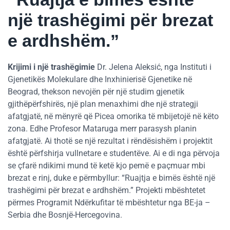
një trashëgimi për brezat
e ardhshëm.”
Krijimi i një trashëgimie
Dr. Jelena Aleksić, nga Instituti i
Gjenetikës Molekulare dhe Inxhinierisë Gjenetike në
Beograd, thekson nevojën për një studim gjenetik
gjithëpërfshirës, një plan menaxhimi dhe një strategji
afatgjatë, në mënyrë që Picea omorika të mbijetojë në këto
zona. Edhe Profesor Mataruga merr parasysh planin
afatgjatë. Ai thotë se një rezultat i rëndësishëm i projektit
është përfshirja vullnetare e studentëve. Ai e di nga përvoja
se çfarë ndikimi mund të ketë kjo pemë e paçmuar mbi
brezat e rinj, duke e përmbyllur: “Ruajtja e bimës është një
trashëgimi për brezat e ardhshëm.” Projekti mbështetet
përmes Programit Ndërkufitar të mbështetur nga BE-ja –
Serbia dhe Bosnjë-Hercegovina.