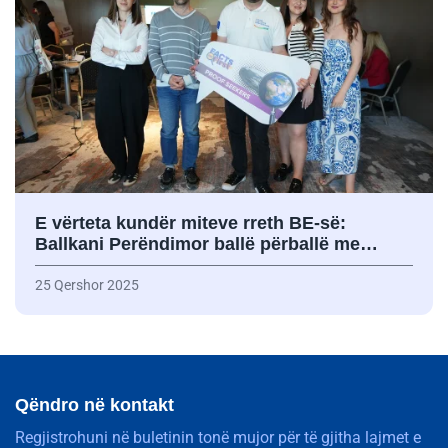
E vërteta kundër miteve rreth BE-së:
Ballkani Perëndimor ballë përballë me…
25 Qershor 2025
Qëndro në kontakt
Regjistrohuni në buletinin tonë mujor për të gjitha lajmet e