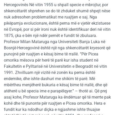
Hercegovinës Në vitin 1955 u shpall specie e mbrojtur, por
shkencëtarët shprehen se do të zhduket shumë shpejt nëse
nuk adresohen problematikat me ruajtjen e saj. Nga
pikëpamja evolucionare, është pema më e vjetër ekzistuese
në Evropë, por si për ironi nuk është identifikuar deri në vitin
1875, çka e bën një ndër pemët e fundit të zbuluara.
Profesor Milan Mataruga nga Universiteti Banja Luka në
Bosnjë-Hercegovinë është një nga shkencëtarët kryesorë që
punojnë për ruajtjen e kësaj bime të rrallë. “Për Picea
omorika mësova për herë të parë kur isha student në
Fakultetin e Pylltarisë në Universitetin e Beogradit në vitin
1991. Zhvilluam një vizitë në zonën ku pema është
endemike, dhe ishte dashuri me shikim të parë. Më
mbërtheu menjëherë bukuria e kësaj bime të rrallë, dhe që
atëherë u bë specia ime e parapëlqyer.” – thotë ai. Që prej
asaj kohe, Profesor Mataruga ka ëndërruar që të merrte pak
kohë dhe të punonte për ruajtjen e Picea omorika. Hera e
fundit kur ka ndodhur diçka e ngjashme ishte thuajse