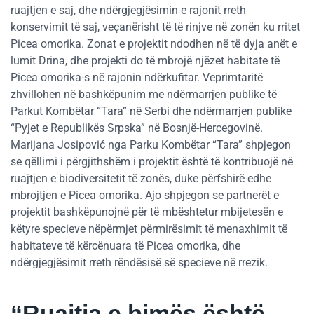
ruajtjen e saj, dhe ndërgjegjësimin e rajonit rreth
konservimit të saj, veçanërisht të të rinjve në zonën ku rritet
Picea omorika. Zonat e projektit ndodhen në të dyja anët e
lumit Drina, dhe projekti do të mbrojë njëzet habitate të
Picea omorika-s në rajonin ndërkufitar. Veprimtaritë
zhvillohen në bashkëpunim me ndërmarrjen publike të
Parkut Kombëtar “Tara” në Serbi dhe ndërmarrjen publike
“Pyjet e Republikës Srpska” në Bosnjë-Hercegovinë.
Marijana Josipović nga Parku Kombëtar “Tara” shpjegon
se qëllimi i përgjithshëm i projektit është të kontribuojë në
ruajtjen e biodiversitetit të zonës, duke përfshirë edhe
mbrojtjen e Picea omorika. Ajo shpjegon se partnerët e
projektit bashkëpunojnë për të mbështetur mbijetesën e
këtyre specieve nëpërmjet përmirësimit të menaxhimit të
habitateve të kërcënuara të Picea omorika, dhe
ndërgjegjësimit rreth rëndësisë së specieve në rrezik.
“Ruajtja e bimës është