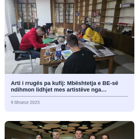
Arti i rrugës pa kufij: Mbështetja e BE-së
ndihmon lidhjet mes artistëve nga…
9 Shtator 2025