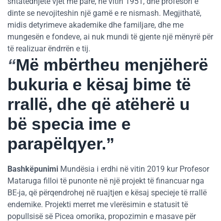
shtatëdhjetë vjet më parë, në vitin 1951, dhe profesori e
dinte se nevojiteshin një gamë e re nismash. Megjithatë,
midis detyrimeve akademike dhe familjare, dhe me
mungesën e fondeve, ai nuk mundi të gjente një mënyrë për
të realizuar ëndrrën e tij.
“
Më mbërtheu menjëherë
bukuria e kësaj bime të
rrallë, dhe që atëherë u
bë specia ime e
parapëlqyer.”
Bashkëpunimi
Mundësia i erdhi në vitin 2019 kur Profesor
Mataruga filloi të punonte në një projekt të financuar nga
BE-ja, që përqendrohej në ruajtjen e kësaj specieje të rrallë
endemike. Projekti merret me vlerësimin e statusit të
popullsisë së Picea omorika, propozimin e masave për