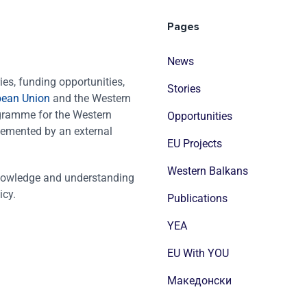
Pages
News
es, funding opportunities,
Stories
pean Union
and the Western
ogramme for the Western
Opportunities
emented by an external
EU Projects
Western Balkans
nowledge and understanding
icy.
Publications
YEA
EU With YOU
Mакедонски