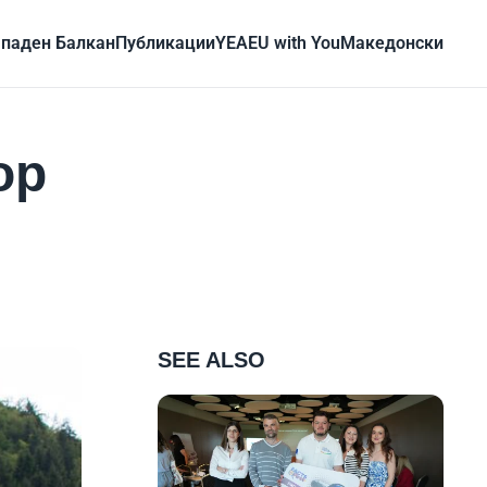
паден Балкан
Публикации
YEA
EU with You
Mакедонски
ор
SEE ALSO