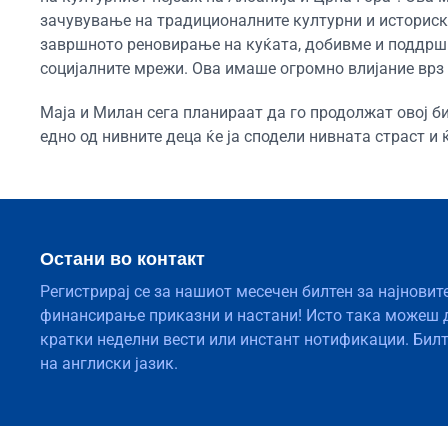
зачувување на традиционалните културни и историск
завршното реновирање на куќата, добивме и поддрш
социјалните мрежи. Ова имаше огромно влијание врз 
Маја и Милан сега планираат да го продолжат овој би
едно од нивните деца ќе ја сподели нивната страст и 
Остани во контакт
Регистрирај се за нашиот месечен билтен за најновит
финансирање приказни и настани! Исто така можеш 
кратки неделни вести или инстант нотификации. Бил
на англиски јазик.