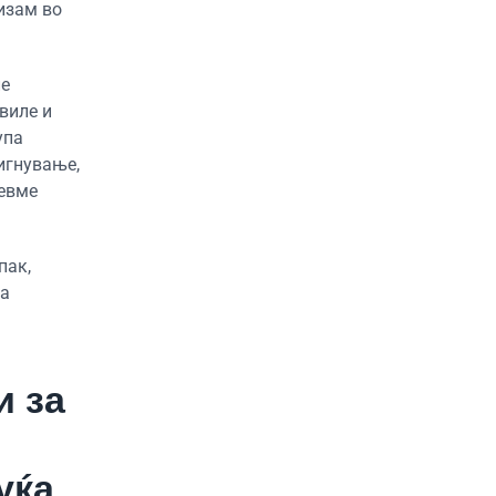
изам во
ле
виле и
упа
тигнување,
бевме
пак,
на
и за
уќа