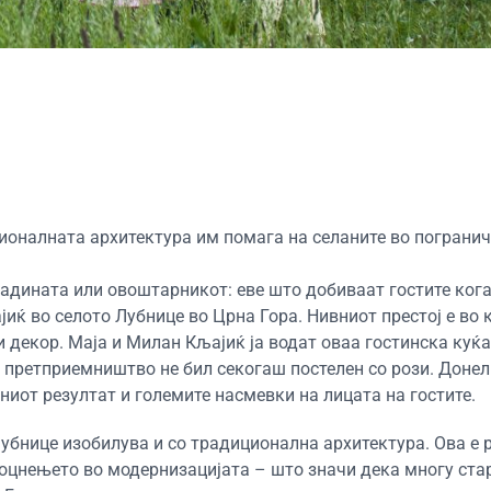
ионалната архитектура им помага на селаните во пограни
радината или овоштарникот: еве што добиваат гостите ког
јиќ во селото Лубнице во Црна Гора. Нивниот престој е во 
и декор. Маја и Милан Кљајиќ ја водат оваа гостинска куќ
о претприемништво не бил секогаш постелен со рози. Донел
јниот резултат и големите насмевки на лицата на гостите.
Лубнице изобилува и со традиционална архитектура. Ова е 
доцнењето во модернизацијата – што значи дека многу стар