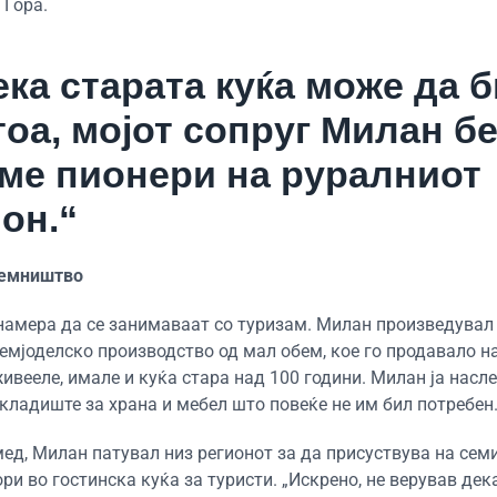
 Гора.
ека старата куќа може да 
тоа, мојот сопруг Милан б
вме пионери на руралниот
он.“
иемништво
 намера да се занимаваат со туризам. Милан произведувал
земјоделско производство од мал обем, кое го продавало н
живееле, имале и куќа стара над 100 години. Милан ја насл
 складиште за храна и мебел што повеќе не им бил потребен
мед, Милан патувал низ регионот за да присуствува на сем
ори во гостинска куќа за туристи. „Искрено, не верував дек