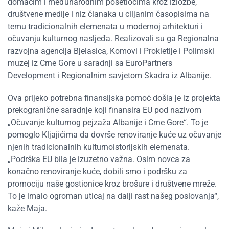
domaćim i međunarodnim posetiocima kroz izložbe,
društvene medije i niz članaka u ciljanim časopisima na
temu tradicionalnih elemenata u modernoj arhitekturi i
očuvanju kulturnog nasljeđa. Realizovali su ga Regionalna
razvojna agencija Bjelasica, Komovi i Prokletije i Polimski
muzej iz Crne Gore u saradnji sa EuroPartners
Development i Regionalnim savjetom Skadra iz Albanije.
Ova prijeko potrebna finansijska pomoć došla je iz projekta
prekogranične saradnje koji finansira EU pod nazivom
„Očuvanje kulturnog pejzaža Albanije i Crne Gore“. To je
pomoglo Kljajićima da dovrše renoviranje kuće uz očuvanje
njenih tradicionalnih kulturnoistorijskih elemenata.
„Podrška EU bila je izuzetno važna. Osim novca za
konačno renoviranje kuće, dobili smo i podršku za
promociju naše gostionice kroz brošure i društvene mreže.
To je imalo ogroman uticaj na dalji rast našeg poslovanja“,
kaže Maja.