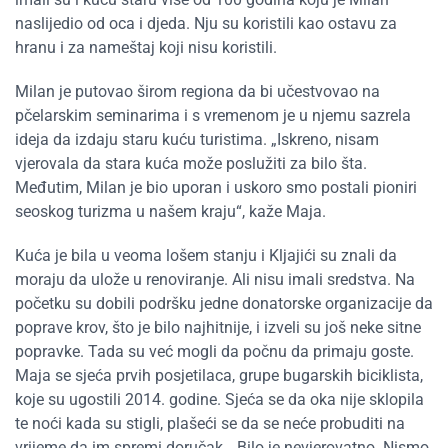
naslijedio od oca i djeda. Nju su koristili kao ostavu za
hranu i za nameštaj koji nisu koristili.
Milan je putovao širom regiona da bi učestvovao na
pčelarskim seminarima i s vremenom je u njemu sazrela
ideja da izdaju staru kuću turistima. „Iskreno, nisam
vjerovala da stara kuća može poslužiti za bilo šta.
Međutim, Milan je bio uporan i uskoro smo postali pioniri
seoskog turizma u našem kraju“, kaže Maja.
Kuća je bila u veoma lošem stanju i Kljajići su znali da
moraju da ulože u renoviranje. Ali nisu imali sredstva. Na
početku su dobili podršku jedne donatorske organizacije da
poprave krov, što je bilo najhitnije, i izveli su još neke sitne
popravke. Tada su već mogli da počnu da primaju goste.
Maja se sjeća prvih posjetilaca, grupe bugarskih biciklista,
koje su ugostili 2014. godine. Sjeća se da oka nije sklopila
te noći kada su stigli, plašeći se da se neće probuditi na
vrijeme da im spremi doručak. „Bilo je nevjerovatno. Nismo