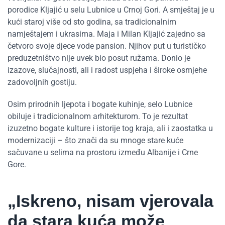
porodice Kljajić u selu Lubnice u Crnoj Gori. A smještaj je u
kući staroj više od sto godina, sa tradicionalnim
namještajem i ukrasima. Maja i Milan Kljajić zajedno sa
četvoro svoje djece vode pansion. Njihov put u turističko
preduzetništvo nije uvek bio posut ružama. Donio je
izazove, slučajnosti, ali i radost uspjeha i široke osmjehe
zadovoljnih gostiju.
Osim prirodnih ljepota i bogate kuhinje, selo Lubnice
obiluje i tradicionalnom arhitekturom. To je rezultat
izuzetno bogate kulture i istorije tog kraja, ali i zaostatka u
modernizaciji – što znači da su mnoge stare kuće
sačuvane u selima na prostoru između Albanije i Crne
Gore.
„Iskreno, nisam vjerovala
da stara kuća može