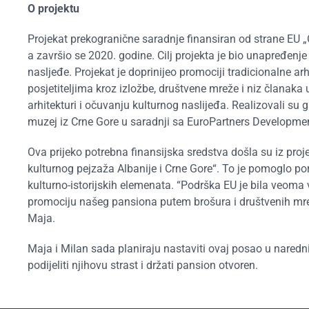
O projektu
Projekat prekogranične saradnje finansiran od strane EU „
a završio se 2020. godine. Cilj projekta je bio unapređenje
nasljeđe. Projekat je doprinijeo promociji tradicionaln
posjetiteljima kroz izložbe, društvene mreže i niz članak
arhitekturi i očuvanju kulturnog naslijeđa. Realizovali su 
muzej iz Crne Gore u saradnji sa EuroPartners Developmen
Ova prijeko potrebna finansijska sredstva došla su iz pro
kulturnog pejzaža Albanije i Crne Gore“. To je pomoglo por
kulturno-istorijskih elemenata. “Podrška EU je bila veoma
promociju našeg pansiona putem brošura i društvenih mrež
Maja.
Maja i Milan sada planiraju nastaviti ovaj posao u nare
podijeliti njihovu strast i držati pansion otvoren.