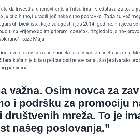
ala da investira u renoviranje ali nisu imali sredstava za to. U 
 je bilo hitno, i uradili još neke sitne popravke. Tada su već mog
ugarskih biciklista, koje su ugostili još 2014. godine. Prisjeća se
buditi na vrijeme da im pripremi doručak. “Izgledalo je nevjerova
 šokirano”, kaže Maja.
edna, sve dok se kuća nije počela rezervisati za cijelu sezonu. M
tara kuća nije bila u potpunosti renovirana , što je stvaralo pro
vog pansiona.
ma važna. Osim novca za za
smo i podršku za promociju 
 društvenih mreža. To je im
ast našeg poslovanja.”