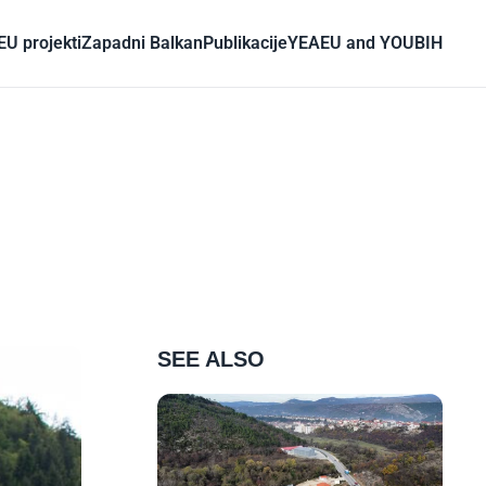
EU projekti
Zapadni Balkan
Publikacije
YEA
EU and YOU
BIH
SEE ALSO