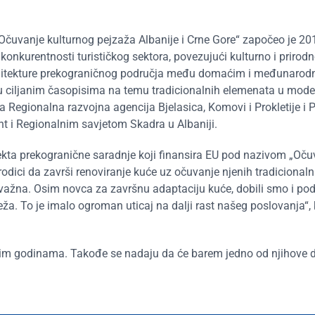
Očuvanje kulturnog pejzaža Albanije i Crne Gore“ započeo je 20
 konkurentnosti turističkog sektora, povezujući kulturno i prirod
e arhitekture prekograničnog područja među domaćim i međunaro
a u ciljanim časopisima na temu tradicionalnih elemenata u mode
ga Regionalna razvojna agencija Bjelasica, Komovi i Prokletije i 
t i Regionalnim savjetom Skadra u Albaniji.
jekta prekogranične saradnje koji finansira EU pod nazivom „Oču
odici da završi renoviranje kuće uz očuvanje njenih tradicionaln
 važna. Osim novca za završnu adaptaciju kuće, dobili smo i po
a. To je imalo ogroman uticaj na dalji rast našeg poslovanja“,
dnim godinama. Takođe se nadaju da će barem jedno od njihove 