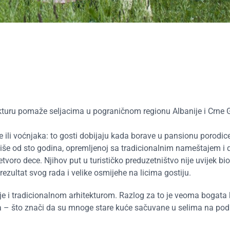
tekturu pomaže seljacima u pograničnom regionu Albanije i Crne 
 ili voćnjaka: to gosti dobijaju kada borave u pansionu porodice
j više od sto godina, opremljenoj sa tradicionalnim nameštajem i
tvoro dece. Njihov put u turističko preduzetništvo nije uvijek b
 rezultat svog rada i velike osmijehe na licima gostiju.
uje i tradicionalnom arhitekturom. Razlog za to je veoma bogata k
ona – što znači da su mnoge stare kuće sačuvane u selima na pod