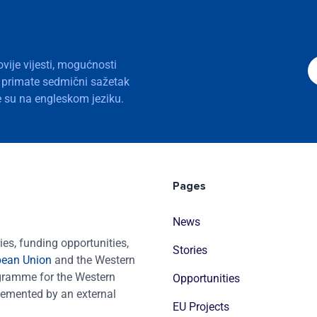
ovije vijesti, mogućnosti
a primate sedmični sažetak
nje su na engleskom jeziku.
Pages
News
es, funding opportunities,
Stories
pean Union
and the Western
ogramme for the Western
Opportunities
emented by an external
EU Projects