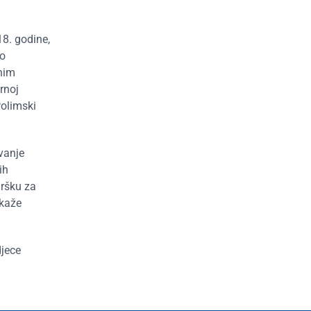
18. godine,
no
dnim
rnoj
Polimski
vanje
ih
dršku za
 kaže
djece