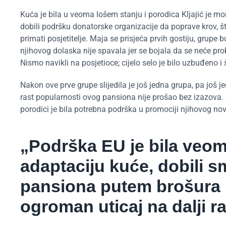
Kuća je bila u veoma lošem stanju i porodica Kljajić je mor
dobili podršku donatorske organizacije da poprave krov, što
primati posjetitelje. Maja se prisjeća prvih gostiju, grupe b
njihovog dolaska nije spavala jer se bojala da se neće pro
Nismo navikli na posjetioce; cijelo selo je bilo uzbuđeno i
Nakon ove prve grupe slijedila je još jedna grupa, pa još j
rast popularnosti ovog pansiona nije prošao bez izazova. S
porodici je bila potrebna podrška u promociji njihovog no
„Podrška EU je bila veo
adaptaciju kuće, dobili 
pansiona putem brošura i
ogroman uticaj na dalji r