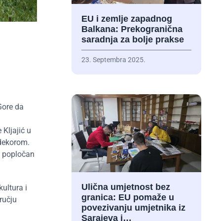
EU i zemlje zapadnog
Balkana: Prekogranična
saradnja za bolje prakse
23. Septembra 2025.
Gore da
 Kljajić u
 dekorom.
io popločan
Ulična umjetnost bez
ultura i
granica: EU pomaže u
ručju
povezivanju umjetnika iz
Sarajeva i…