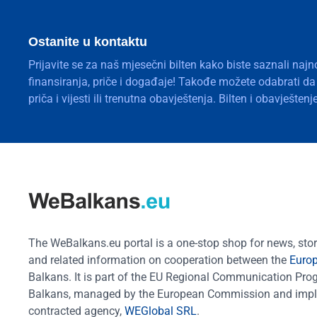
Ostanite u kontaktu
Prijavite se za naš mjesečni bilten kako biste saznali najn
finansiranja, priče i događaje! Takođe možete odabrati d
priča i vijesti ili trenutna obavještenja. Bilten i obavješte
The WeBalkans.eu portal is a one-stop shop for news, stori
and related information on cooperation between the
Euro
Balkans. It is part of the EU Regional Communication Pr
Balkans, managed by the European Commission and impl
contracted agency,
WEGlobal SRL
.