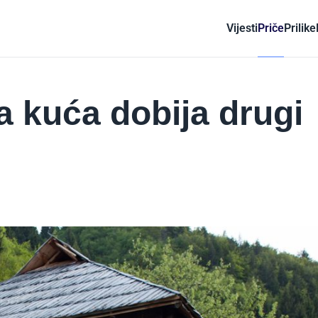
Vijesti
Priče
Prilike
 kuća dobija drugi