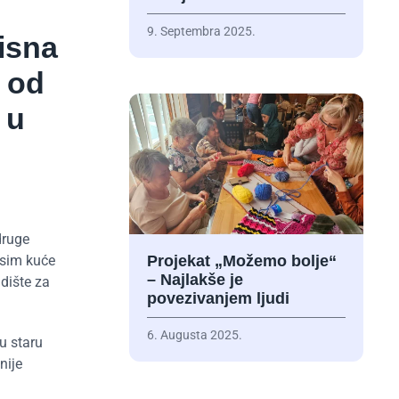
9. Septembra 2025.
risna
o od
 u
druge
Osim kuće
Projekat „Možemo bolje“
– Najlakše je
adište za
povezivanjem ljudi
6. Augusta 2025.
u staru
nije