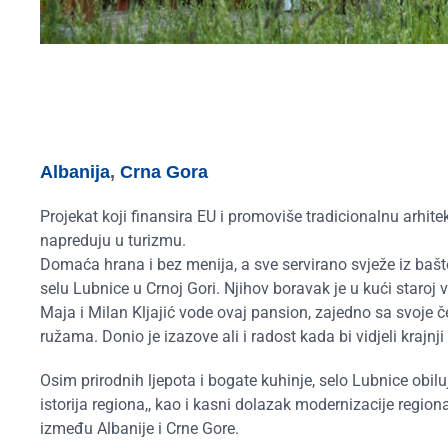
Albanija
,
Crna Gora
Projekat koji finansira EU i promoviše tradicionalnu arhi
napreduju u turizmu.
Domaća hrana i bez menija, a sve servirano svježe iz bašte
selu Lubnice u Crnoj Gori. Njihov boravak je u kući staro
Maja i Milan Kljajić vode ovaj pansion, zajedno sa svoje če
ružama. Donio je izazove ali i radost kada bi vidjeli krajnji
Osim prirodnih ljepota i bogate kuhinje, selo Lubnice obil
istorija regiona,, kao i kasni dolazak modernizacije regi
između Albanije i Crne Gore.