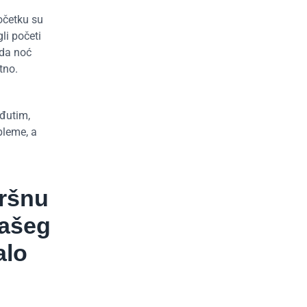
početku su
li početi
 da noć
tno.
eđutim,
bleme, a
vršnu
našeg
alo