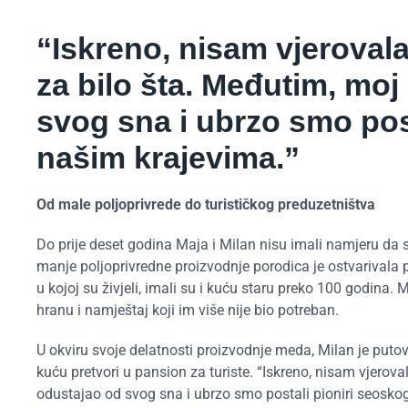
“Iskreno, nisam vjerovala
za bilo šta. Međutim, moj
svog sna i ubrzo smo pos
našim krajevima.”
Od male poljoprivrede do turističkog preduzetništva
Do prije deset godina Maja i Milan nisu imali namjeru da 
manje poljoprivredne proizvodnje porodica je ostvarivala 
u kojoj su živjeli, imali su i kuću staru preko 100 godina. M
hranu i namještaj koji im više nije bio potreban.
U okviru svoje delatnosti proizvodnje meda, Milan je puto
kuću pretvori u pansion za turiste. “Iskreno, nisam vjerova
odustajao od svog sna i ubrzo smo postali pioniri seosko