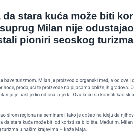
 da stara kuća može biti ko
 suprug Milan nije odustaja
tali pioniri seoskog turizma
se bave turizmom. Milan je proizvodio organski med, a od ove i 
prihode, prodajući te proizvode na pijacama obližnjih gradova. 
ilan ju je naslijedio od oca i djeda. Ovu kuću su koristili kao skl
vao širom regiona na seminare i tako je došao na ideju da njihov
la da stara kuća može biti od koristi za bilo šta. Međutim, Milan 
g turizma u našim krajevima – kaže Maja.