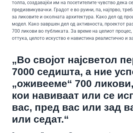
толпа, создавајќи им на посетителите чувство дека се
предизвикувачки. Градот е во руини, па, најпрво, тр
за ликовите и околната архитектура. Како дел од про
модел. Како завршен дел од активноста, проектот ра
700 ликови во публиката. За време на целиот процес,
оттука, целото искуство е навистина реалистично и з
„Во својот најсветол п
7000 седишта, а ние ус
„оживееме“ 700 ликови
кои навиваат или се исп
вас, пред вас или зад в
или седат.“