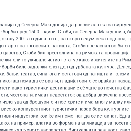
ација од Северна Македонија да развие алатка за виртуе
е борби пред 1500 години. Стоби, во Северна Македонија, б
 околу 200-та година п.н.е., па скоро седум века подоцна, 
ентарот на трговските патишта, Стоби прераснал во битен 
о царство, Стоби бил престолнина на римската провинција
те жители го уживале истиот статус како и жителите на Рим
 борби биле задолжителен дел од урбаната култура. Денес,
, бањи, театар, синагога и остатоци од патишта и големи к
 никогаш нема да се врати, гладијаторите се враќаат назад
тети како туристички дестинации е сè уште во почетна фа
ети, честопати, имаат недостаток од добра визуелна презе
излегува од брошурите и постерите и има многу малку ил
 високо конкурентниот туристички пазар бара културните
ативни индустрии кои ќе им помогнат да се истакнат. Една
ако, на пример, алатка во форма на апликација за посета 
оживее културното наследство. Виртуелната реалност, како