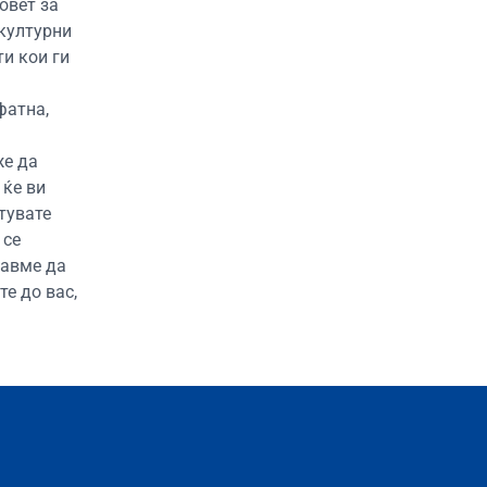
овет за
 културни
ти кои ги
фатна,
же да
 ќе ви
тувате
 се
еавме да
те до вас,