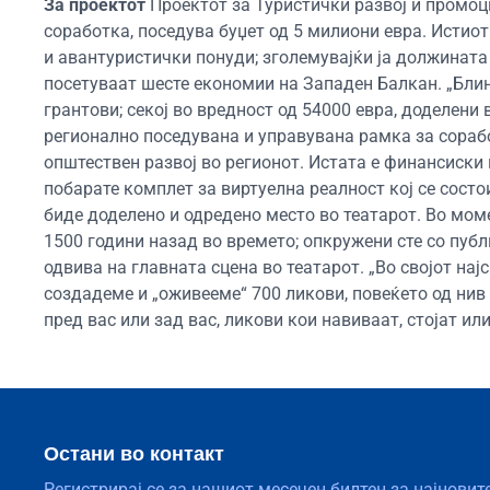
За проектот
Проектот за Туристички развој и промоц
соработка, поседува буџет од 5 милиони евра. Истио
и авантуристички понуди; зголемувајќи ја должината 
посетуваат шесте економии на Западен Балкан. „Блин
грантови; секој во вредност од 54000 евра, доделени
регионално поседувана и управувана рамка за сораб
општествен развој во регионот. Истата е финансиски
побарате комплет за виртуелна реалност кој се состои
биде доделено и одредено место во театарот. Во моме
1500 години назад во времето; опкружени сте со публ
одвива на главната сцена во театарот. „Во својот нај
создадеме и „оживееме“ 700 ликови, повеќето од нив 
пред вас или зад вас, ликови кои навиваат, стојат ил
Остани во контакт
Регистрирај се за нашиот месечен билтен за најновит