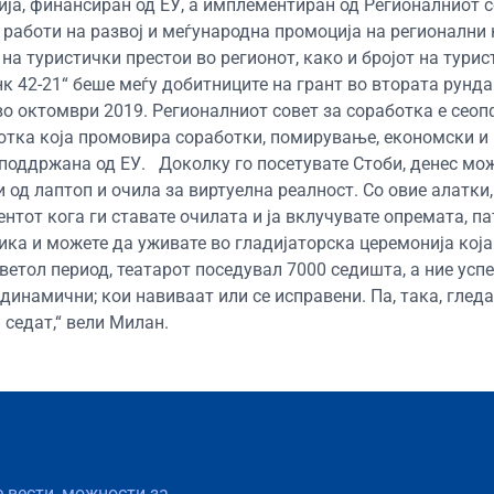
ија, финансиран од ЕУ, а имплементиран од Регионалниот с
т работи на развој и меѓународна промоција на регионални
на туристички престои во регионот, како и бројот на турис
к 42-21“ беше меѓу добитниците на грант во втората рунда
 во октомври 2019. Регионалниот совет за соработка е сеоп
отка која промовира соработки, помирување, економски и
 поддржана од ЕУ. Доколку го посетувате Стоби, денес мо
 од лаптоп и очила за виртуелна реалност. Со овие алатки,
нтот кога ги ставате очилата и ја вклучувате опремата, па
ика и можете да уживате во гладијаторска церемонија која
светол период, театарот поседувал 7000 седишта, а ние усп
динамични; кои навиваат или се исправени. Па, така, гледа
и седат,“ вели Милан.
е вести, можности за