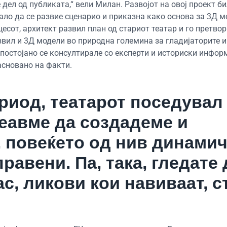
 дел од публиката,“ вели Милан. Развојот на овој проект б
ебало да се развие сценарио и приказна како основа за 3Д 
цесот, архитект развил план од стариот театар и го претво
звил и 3Д модели во природна големина за гладијаторите и
 постојано се консултирале со експерти и историски информ
асновано на факти.
ериод, театарот поседувал
пеавме да создадеме и
, повеќето од нив динамич
равени. Па, така, гледате 
ас, ликови кои навиваат, с