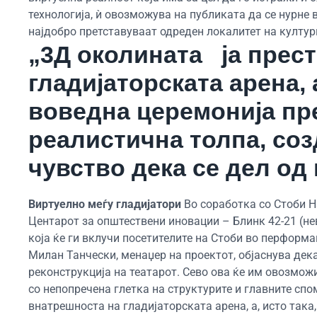
технологија, ѝ овозможува на публиката да се нурне 
најдобро претставуваат одреден локалитет на култур
„3Д околината ја прес
гладијаторската арена, 
воведна церемонија пре
реалистична толпа, соз
чувство дека се дел од
Виртуелно меѓу гладијатори
Во соработка со Стоби Н
Центарот за општествени иновации – Блинк 42-21 (не
која ќе ги вклучи посетителите на Стоби во перформа
Милан Танчески, менаџер на проектот, објаснува дек
реконструкција на театарот. Сево ова ќе им овозмож
со непопречена глетка на структурите и главните спо
внатрешноста на гладијаторската арена, а, исто така