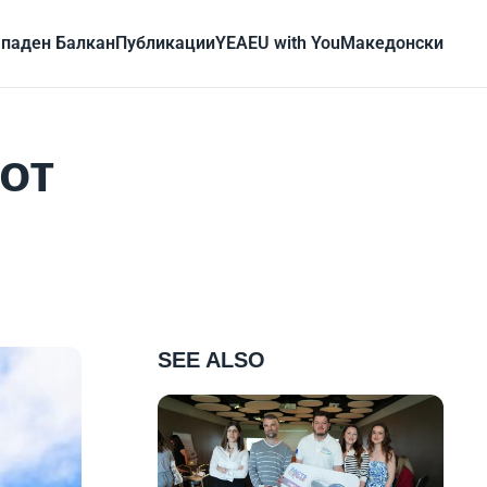
паден Балкан
Публикации
YEA
EU with You
Mакедонски
рот
SEE ALSO