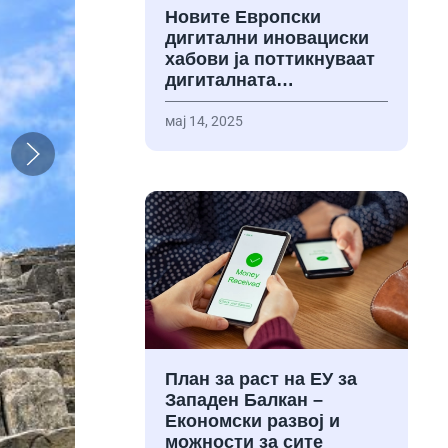
Новите Европски
дигитални иновациски
хабови ја поттикнуваат
дигиталната…
мај 14, 2025
План за раст на ЕУ за
Западен Балкан –
Економски развој и
можности за сите