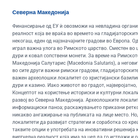
Северна Македонија
Финансирање од ЕУ ѝ овозможи на невладина организ
реалност која ве враќа во времето на гладијаторскит
некогаш, еден од најзначајните градови во Европа. Од
играл важна улога во Римското царство. Сместен во ц
дури и ковал сопствени монети. За време на Римскот
Македонија Салутарис (Macedonia Salutaris), а негови
во сите други важни римски градови, гладијаторските
важен археолошки локалитет со христијански базилики
дури и казино. Иако животот во градот, најверојатно,
Концептот на користење историски и културни локали
развој во Северна Македонија. Археолошките локалит
информациски паноа; раскажувањето приказни ретко 
никакво ангажирање на публиката на лице место. Но,
локалитети да развијат стратегии и соработка со кре
таквите опции е употребата на иновативни решенија к
виртуелна реалност која има за цел да го истражи и 