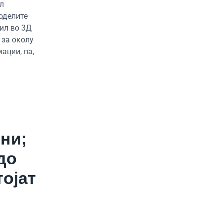
ил
моделите
рил во 3Д
 за околу
ации, па,
ни;
до
тојат