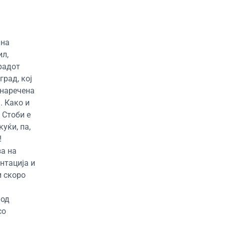
лна
ил,
градот
град, кој
 наречена
. Како и
 Стоби е
уќи, па,
!
за на
нтација и
и скоро
 од
со