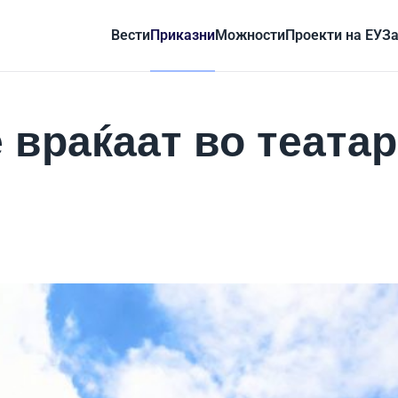
Вести
Приказни
Можности
Проекти на ЕУ
За
 враќаат во теата