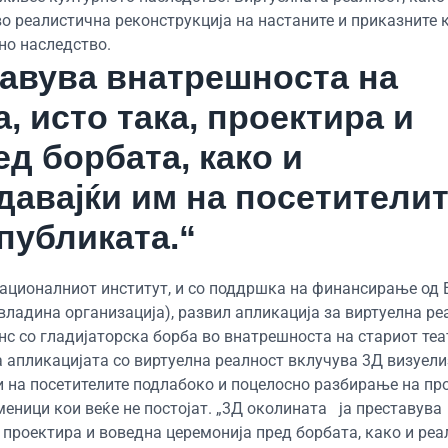
во реалистична реконструкција на настаните и приказните 
но наследство.
тавува внатрешноста на
а, исто така, проектира и
д борбата, како и
давајќи им на посетители
 публиката.“
ационалниот институт, и со поддршка на финансирање од 
владина организација), развил апликација за виртуелна ре
нс со гладијаторска борба во внатрешноста на стариот теа
а апликацијата со виртуелна реалност вклучува 3Д визуели
и на посетителите подлабоко и поцелосно разбирање на пр
меници кои веќе не постојат. „3Д околината ја преставува
, проектира и воведна церемонија пред борбата, како и ре