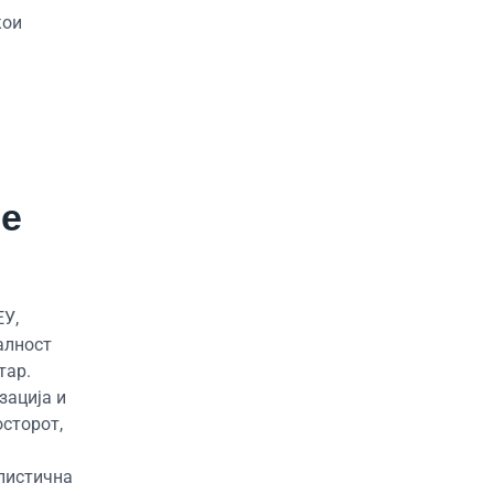
кои
те
ЕУ,
алност
тар.
зација и
осторот,
алистична