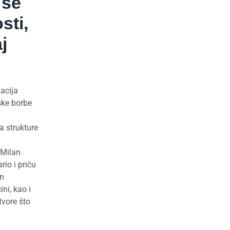
 se
sti,
j
acija
oske borbe
a strukture
 Milan.
rio i priču
an
ni, kao i
tvore što