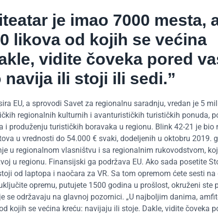
teatar je imao 7000 mesta, 
0 likova od kojih se većina
 Dakle, vidite čoveka pored va
avija ili stoji ili sedi.”
sira EU, a sprovodi Savet za regionalnu saradnju, vredan je 5 mil
h regionalnih kulturnih i avanturističkih turističkih ponuda, 
 i produženju turističkih boravaka u regionu. Blink 42-21 je bi
va u vrednosti do 54.000 € svaki, dodeljenih u oktobru 2019. g
nje u regionalnom vlasništvu i sa regionalnim rukovodstvom, koj
voj u regionu. Finansijski ga podržava EU. Ako sada posetite Sto
sastoji od laptopa i naočara za VR. Sa tom opremom ćete sesti n
uključite opremu, putujete 1500 godina u prošlost, okruženi ste 
 se održavaju na glavnoj pozornici. „U najboljim danima, amfit
kojih se većina kreću: navijaju ili stoje. Dakle, vidite čoveka p