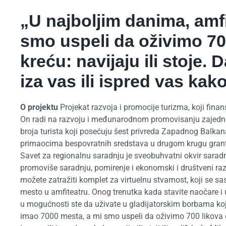
„U najboljim danima, amfi
smo uspeli da oživimo 70
kreću: navijaju ili stoje.
iza vas ili ispred vas kako n
O projektu
Projekat razvoja i promocije turizma, koji finan
On radi na razvoju i međunarodnom promovisanju zajednički
broja turista koji posećuju šest privreda Zapadnog Balkana
primaocima bespovratnih sredstava u drugom krugu granto
Savet za regionalnu saradnju je sveobuhvatni okvir sarad
promoviše saradnju, pomirenje i ekonomski i društveni raz
možete zatražiti komplet za virtuelnu stvarnost, koji se 
mesto u amfiteatru. Onog trenutka kada stavite naočare i 
u mogućnosti ste da uživate u gladijatorskim borbama koje
imao 7000 mesta, a mi smo uspeli da oživimo 700 likova od 