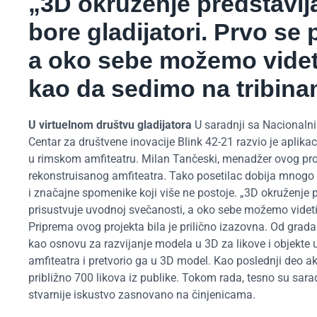
„3D okruženje predstavlja
bore gladijatori. Prvo se
a oko sebe možemo videti 
kao da sedimo na tribina
U virtuelnom društvu gladijatora
U saradnji sa Nacionalni
Centar za društvene inovacije Blink 42-21 razvio je aplikac
u rimskom amfiteatru. Milan Tančeski, menadžer ovog proj
rekonstruisanog amfiteatra. Tako posetilac dobija mnogo bo
i značajne spomenike koji više ne postoje. „3D okruženje pr
prisustvuje uvodnoj svečanosti, a oko sebe možemo videti 
Priprema ovog projekta bila je prilično izazovna. Od grada 
kao osnovu za razvijanje modela u 3D za likove i objekte 
amfiteatra i pretvorio ga u 3D model. Kao poslednji deo akti
približno 700 likova iz publike. Tokom rada, tesno su sarađi
stvarnije iskustvo zasnovano na činjenicama.