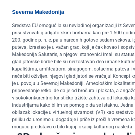
Severna Makedonija
Sredstva EU omogućila su nevladinoj organizaciji iz Severn
prisustvovati gladijatorskim borbama kao pre 1.500 godina
200. godine p. n. e, pa u narednih gotovo sedam vekova, 
puteva, izrastao je u važan grad, koji je čak kovao i sopst
Makedonija Salutaris, a njegovi stanovnici imali su sta
gladijatorske borbe bile su neizostavan deo urbane kultur
kupalištima, amfiteatrom, sinagogom, ostacima puteva i ve
neće biti oživljen, njegovi gladijatori se vraćaju! Koncept ko
je u povoju u Severnoj Makedoniji. Arheološkim lokalitetim
pripovedanje retko ide dalje od brošura i plakata, a angaž
visokokonkurentno turističko tržište zahteva od lokacija k
industrijama kako bi im se pomoglo da se istaknu. Jedna od
obilazak lokacije u virtuelnoj stvarnosti (VR) kao sredstvo
priliku da uronimo u događaje i priče iz prošlih vremena 
moguću predstavu o bilo kojoj lokaciji kulturnog nasleđa