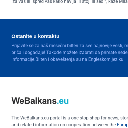
iza vas ili ispred vas kako navija ili stoji ili sedi”, kaže Mila
Ostanite u kontaktu
Prijavite se za naš mesečni bilten za sve najnovije vesti, 
priča i događaje! Takođe možete izabrati da primate nedelj
informacije.Bilten i obaveštenja su na Engleskom jeziku
The WeBalkans.eu portal is a one-stop shop for news, stori
and related information on cooperation between the
Euro