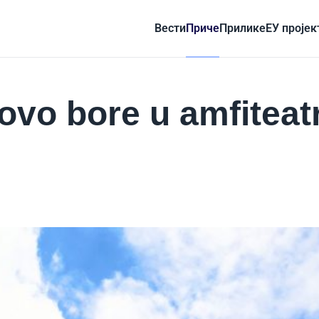
Вести
Приче
Прилике
ЕУ пројек
novo bore u amfiteat