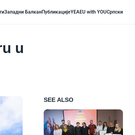
ти
Западни Балкан
Публикације
YEA
EU with YOU
Cрпски
ru u
SEE ALSO