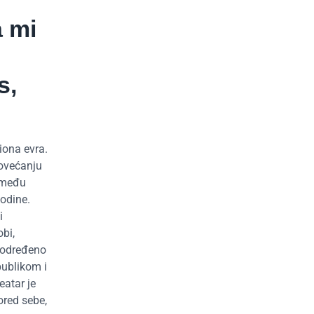
a mi
s,
iona evra.
povećanju
o među
odine.
i
bi,
a određeno
publikom i
eatar je
ored sebe,