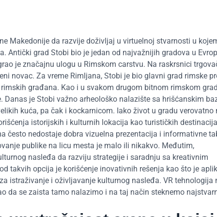
e Makedonije da razvije doživljaj u virtuelnoj stvarnosti u koje
. Antički grad Stobi bio je jedan od najvažnijih gradova u Evrop
igrao je značajnu ulogu u Rimskom carstvu. Na raskrsnici trgova
veni novac. Za vreme Rimljana, Stobi je bio glavni grad rimske pr
tus rimskih građana. Kao i u svakom drugom bitnom rimskom grad
e. Danas je Stobi važno arheološko nalazište sa hrišćanskim ba
likih kuća, pa čak i kockarnicom. Iako život u gradu verovatno
rišćenja istorijskih i kulturnih lokacija kao turističkih destinacij
a često nedostaje dobra vizuelna prezentacija i informativne tab
ovanje publike na licu mesta je malo ili nikakvo. Međutim,
ulturnog nasleđa da razviju strategije i saradnju sa kreativnim
 takvih opcija je korišćenje inovativnih rešenja kao što je apli
 za istraživanje i oživljavanje kulturnog nasleđa. VR tehnologij
kao da se zaista tamo nalazimo i na taj način steknemo najstvarn
.