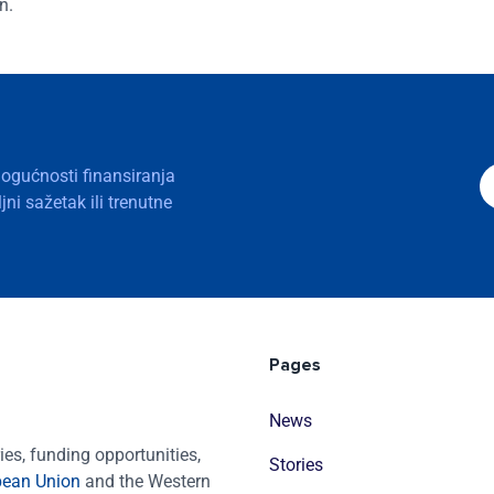
n.
mogućnosti finansiranja
ni sažetak ili trenutne
Pages
News
es, funding opportunities,
Stories
pean Union
and the Western