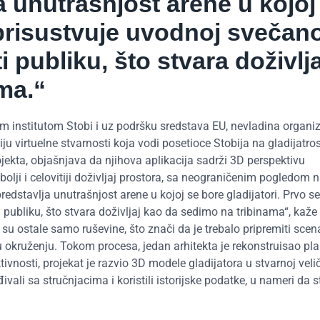
 unutrašnjost arene u kojoj
 prisustvuje uvodnoj svečano
publiku, što stvara doživlja
ma.“
m institutom Stobi i uz podršku sredstava EU, nevladina organiz
iju virtuelne stvarnosti koja vodi posetioce Stobija na gladijatr
ekta, objašnjava da njihova aplikacija sadrži 3D perspektivu
lji i celovitiji doživljaj prostora, sa neograničenim pogledom n
edstavlja unutrašnjost arene u kojoj se bore gladijatori. Prvo se
publiku, što stvara doživljaj kao da sedimo na tribinama“, kaže
su ostale samo ruševine, što znači da je trebalo pripremiti scena
u okruženju. Tokom procesa, jedan arhitekta je rekonstruisao pl
vnosti, projekat je razvio 3D modele gladijatora u stvarnoj veliči
vali sa stručnjacima i koristili istorijske podatke, u nameri da s