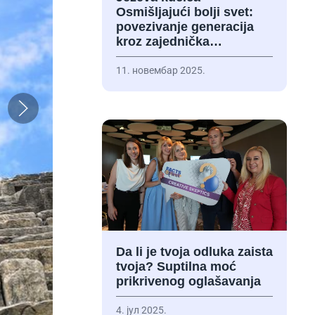
Osmišljajući bolji svet:
povezivanje generacija
kroz zajednička…
11. новембар 2025.
Da li je tvoja odluka zaista
tvoja? Suptilna moć
prikrivenog oglašavanja
4. јул 2025.