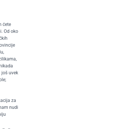
m ćete
i. Od oko
čkih
ovincije
u,
zilikama,
 nikada
a još uvek
le;
kacija za
a nam nudi
iju