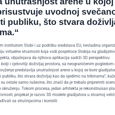
 unutrašnjost arene u kojoj
 prisustvuje uvodnoj svečano
 publiku, što stvara doživlj
ama.“
m institutom Stobi i uz podršku sredstava EU, nevladina organiz
iju virtuelne stvarnosti koja vodi posjetioce Stobija na gladijatr
ekta, objašnjava da njihova aplikacija sadrži 3D perspektivu
olji i cjelovitiji doživljaj prostora, sa neograničenim pogledom
ruženje predstavlja unutrašnjost arene u kojoj se bore gladijator
 publiku, što stvara doživljaj kao da sjedimo na tribinama“, kaž
su ostale samo ruševine, što znači da je trebalo pripremiti scena
u okruženju. Tokom procesa, jedan arhitekta je rekonstruisao pl
vnosti, projekat je razvio 3D modele gladijatora u stvarnoj veliči
đivali sa stručnjacima i koristili