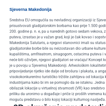
Sjeverna Makedonija
Sredstva EU omogućila su nevladinoj organizaciji iz Sjever
prisustvovati gladijatorskim borbama kao prije 1.500 godin
200. godine p. n. e, pa u narednih gotovo sedam vekova, 
puteva, izrastao je u važan grad, koji je čak kovao i sopst
Makedonija Salutaris, a njegovi stanovnici imali su sta
gladijatorske borbe bile su neizostavan dio urbane kultur
kupalištima, amfiteatrom, sinagogom, ostacima puteva i ve
neće biti oživljen, njegovi gladijatori se vraćaju! Koncept ko
je u povoju u Sjevernoj Makedoniji. Arheološkim lokaliteti
pripovijedanje rijetko ide dalje od brošura i plakata, a an
visokokonkurentno turističko tržište zahtijeva od lokacija 
industrijama kako bi im se pomoglo da se istaknu. Jedna od
obilazak lokacije u virtuelnoj stvarnosti (VR) kao sredstvo
priliku da uronimo u događaje i priče iz prošlih vremena 
moguću predstavu o bilo kojoj lokaciji kulturnog nasljeđa.