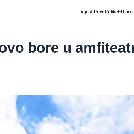
Vijesti
Priče
Prilike
EU proj
novo bore u amfiteat