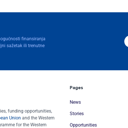
mogućnosti finansiranja
ni sažetak ili trenutne
Pages
News
es, funding opportunities,
Stories
pean Union
and the Western
ogramme for the Western
Opportunities