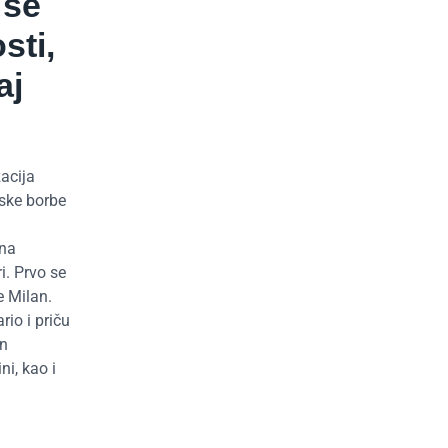
 se
sti,
aj
acija
oske borbe
 na
i. Prvo se
e Milan.
rio i priču
an
ni, kao i