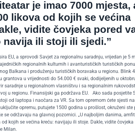
teatar je imao 7000 mjesta, 
0 likova od kojih se većina
Dakle, vidite čovjeka pored v
avija ili stoji ili sjedi.”
sira EU, a sprovodi Savjet za regionalnu saradnju, vrijedan je 5 
dničkih regionalnih kulturnih i avanturističkih turističkih pon
nog Balkana i produženju turističkih boravaka u regionu. Blink 4
rantova u vrijednosti do 54.000 € svaki, dodijeljenih u oktobr
ir saradnje u regionalnom vlasništvu i sa regionalnim rukovodst
voj u regionu. Finansijski ga podržava EU. Ako sada posjetite S
sastoji od laptopa i naočara za VR. Sa tom opremom ćete sjesti n
uključite opremu, putujete 1500 godina u prošlost, okruženi ste
 se održavaju na glavnoj pozornici. „U najboljim danima, amfit
 kojih se većina kreću: navijaju ili stoje. Dakle, vidite čovjeka
že Milan.