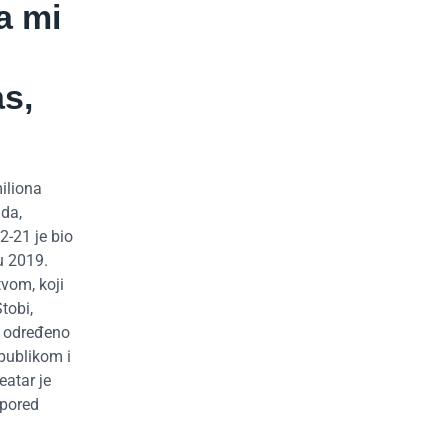
a mi
as,
miliona
uda,
2-21 je bio
u 2019.
vom, koji
tobi,
a određeno
 publikom i
eatar je
 pored