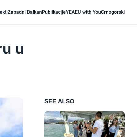
ekti
Zapadni Balkan
Publikacije
YEA
EU with You
Crnogorski
ru u
SEE ALSO