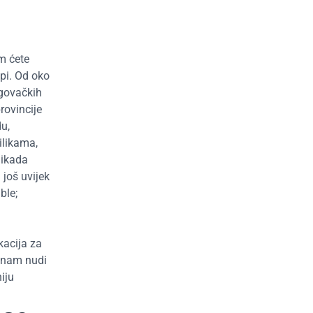
em ćete
opi. Od oko
rgovačkih
rovincije
u,
ilikama,
nikada
 još uvijek
ble;
kacija za
a nam nudi
iju