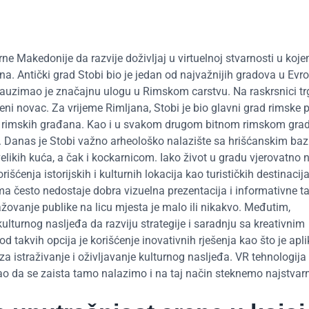
ne Makedonije da razvije doživljaj u virtuelnoj stvarnosti u koj
a. Antički grad Stobi bio je jedan od najvažnijih gradova u Evr
zauzimao je značajnu ulogu u Rimskom carstvu. Na raskrsnici t
veni novac. Za vrijeme Rimljana, Stobi je bio glavni grad rimske p
tus rimskih građana. Kao i u svakom drugom bitnom rimskom grad
e. Danas je Stobi važno arheološko nalazište sa hrišćanskim baz
likih kuća, a čak i kockarnicom. Iako život u gradu vjerovatno 
rišćenja istorijskih i kulturnih lokacija kao turističkih destinacija
ma često nedostaje dobra vizuelna prezentacija i informativne ta
gažovanje publike na licu mjesta je malo ili nikakvo. Međutim,
kulturnog nasljeđa da razviju strategije i saradnju sa kreativnim
 takvih opcija je korišćenje inovativnih rješenja kao što je apli
 za istraživanje i oživljavanje kulturnog nasljeđa. VR tehnologij
kao da se zaista tamo nalazimo i na taj način steknemo najstvarn