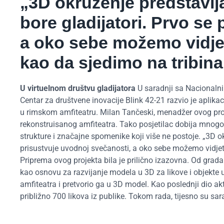
„3D okruženje predstavlja
bore gladijatori. Prvo se
a oko sebe možemo vidjeti
kao da sjedimo na tribin
U virtuelnom društvu gladijatora
U saradnji sa Nacionalni
Centar za društvene inovacije Blink 42-21 razvio je aplikac
u rimskom amfiteatru. Milan Tančeski, menadžer ovog proj
rekonstruisanog amfiteatra. Tako posjetilac dobija mnogo b
strukture i značajne spomenike koji više ne postoje. „3D ok
prisustvuje uvodnoj svečanosti, a oko sebe možemo vidjeti
Priprema ovog projekta bila je prilično izazovna. Od grada 
kao osnovu za razvijanje modela u 3D za likove i objekte 
amfiteatra i pretvorio ga u 3D model. Kao poslednji dio akti
približno 700 likova iz publike. Tokom rada, tijesno su sara