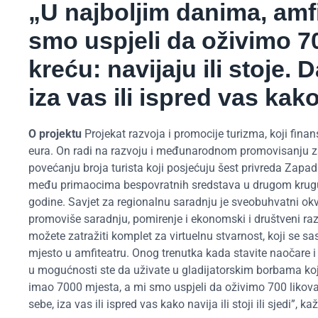
„U najboljim danima, amfi
smo uspjeli da oživimo 70
kreću: navijaju ili stoje. 
iza vas ili ispred vas kako n
O projektu
Projekat razvoja i promocije turizma, koji finan
eura. On radi na razvoju i međunarodnom promovisanju zaje
povećanju broja turista koji posjećuju šest privreda Zapad
među primaocima bespovratnih sredstava u drugom krugu g
godine. Savjet za regionalnu saradnju je sveobuhvatni okv
promoviše saradnju, pomirenje i ekonomski i društveni raz
možete zatražiti komplet za virtuelnu stvarnost, koji se 
mjesto u amfiteatru. Onog trenutka kada stavite naočare i 
u mogućnosti ste da uživate u gladijatorskim borbama koje
imao 7000 mjesta, a mi smo uspjeli da oživimo 700 likova od
sebe, iza vas ili ispred vas kako navija ili stoji ili sjedi”, ka