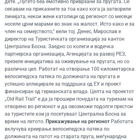
дете. „Луѓето беа емотивно приврзани за пругата. Се
сеќавам на приказните за тоа како кога ја затвориле
линијата, некои жени католици од регионот со месеци
носеле црни марами во знак на жалост. Исто како и за
член на семејството,“ вели тој. Денес, Мирослав е
директор на Туристичката организација за кантон
Централна Босна. Заедно со колеги и водечка
партнерска организација, Агенцијата за развој РЕЗ,
презеле иницијатива за оживување на пругата, но со
различна цел. Работат на отворање 100 километарска
велосипедска патека по должината на пругата и
успешно аплицирале за поддршка од ЕУ и проект
финансиран од германската влада. Целта на проектот
„Old Rail Trail“ е да ја прошири понудата на туризам на
отворено во регионот и да овозможи подолги престои
за туристите кои ја посетуваат Централна Босна за
време на летото.
Прикажување на регионот
Работата
вклучува креирање велосипедска патека по
должината на патот на старата пруга, меѓународна