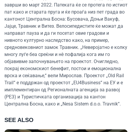
заврши во март 2022. Патеката ќе се протега по истиот
пат како и старата пруга и ќе проаѓа низ пет града во
кантонот Централна Босна: Бусовача, Доњи Вакуф,
Јајце, Травник и Витез. Велосипедистите ќе можат да
направат пауза и да ги посетат овие градови и
нивното културно наследство како, на пример,
средновековниот замок Травник. „Неверојатно е колку
многу луѓе беа среќни и нè пофалија кога им го
објавивме започнувањето на проектот. Очигледно,
покрај економскиот бенефит, постои и емоционална
врска и сеќавање,“ вели Мирослав. Проектот „Old Rail
Trail“ е поддржан од проектот „EU4Business“ на ЕУ и е
имплементиран од Регионалната агенција за развој
(РЕЗ) и Туристичката организација за кантон
Централна Босна, како и „Nesa Sistem d.o.o. Travnik“.
SEE ALSO