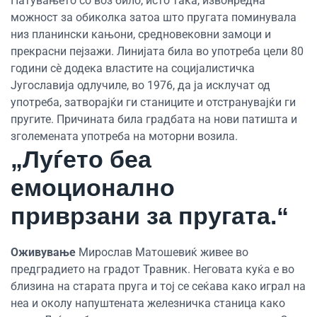
Патувањето со воз било, исто така, извонредна
можност за обиколка затоа што пругата поминувала
низ планински кањони, средновековни замоци и
прекрасни пејзажи. Линијата била во употреба цели 80
години сè додека властите на социјалистичка
Југославија одлучиле, во 1976, да ја исклучат од
употреба, затворајќи ги станиците и отстранувајќи ги
пругите. Причината била градбата на нови патишта и
зголемената употреба на моторни возила.
„Луѓето беа
емоционално
приврзани за пругата.“
Оживување
Мирослав Матошевиќ живее во
предградието на градот Травник. Неговата куќа е во
близина на старата пруга и тој се сеќава како играл на
неа и околу напуштената железничка станица како