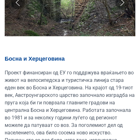
Босна и Херцеговина
Проект финансиран од ЕУ го поддржува враќањето во
живот на велосипедска и туристичка линија стара
еден век во Босна и Херцеговина. На крајот од 19-тиот
век, Австроунгарското царство започнало изградба на
пруга која би ги поврзала главните градови на
централна Босна и Херцеговина. Работата започнала
во 1981 и за неколку години луѓето од регионот
можеле да патуваат со воз. За поголемиот дел од
населението, ова било сосема ново искуство.