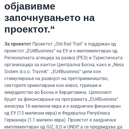
објавивме
започнувањето на
проектот.“
За проектот
Проектот „Old Rail Trail“ е поддржан од
проектот „EU4Business“ на ЕУ и е имплементиран од
Регионалната агенција за развој (РЕЗ) и Туристичката
организација за кантон Централна Босна, како и „Nesa
Sistem d.o.o. Travnik“. „EU4Business“ цели кон
стимулирање на развојот на претприемништво,
секторите ориентирани кон извоз, туризам и
земјоделство во Босна и Херцеговина. Целосниот
буџет за финансирање на програмата „EU4Business“
изнесува 16 милиони евра и е заеднички финансиран
од ЕУ (15 милиони евра) и Федерална Република
Германија (1,1 милион евра). Проектот е заеднички
имплементиран од GIZ, ILO и UNDP, а се предвидува да