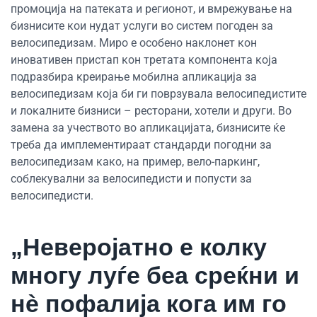
промоција на патеката и регионот, и вмрежување на
бизнисите кои нудат услуги во систем погоден за
велосипедизам. Миро е особено наклонет кон
иновативен пристап кон третата компонента која
подразбира креирање мобилна апликација за
велосипедизам која би ги поврзувала велосипедистите
и локалните бизниси – ресторани, хотели и други. Во
замена за учеството во апликацијата, бизнисите ќе
треба да имплементираат стандарди погодни за
велосипедизам како, на пример, вело-паркинг,
соблекувални за велосипедисти и попусти за
велосипедисти.
„Неверојатно е колку
многу луѓе беа среќни и
н
è
пофалија кога им го