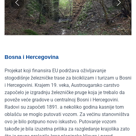
Bosna i Hercegovina
Projekat koji finansira EU podržava oživljavanje
stogodišnje železničke trase za biciklizam i turizam u Bosni
i Hercegovini. Krajem 19. veka, Austrougarsko carstvo
započelo je izgradnju železničke pruge koja je trebalo da
poveže veće gradove u centralnoj Bosni i Hercegovini.
Radovi su započeti 1891. a nekoliko godina kasnije tom
oblašću se moglo putovati vozom. Za većinu stanovništva
ovo je bilo potpuno novo iskustvo. Putovanje vozom
takođe je bila izuzetna prilika za razgledanje krajolika zato