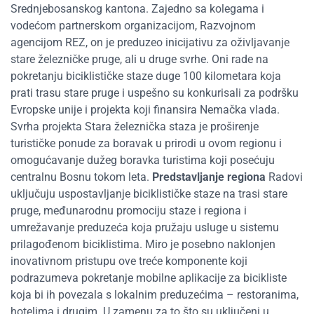
Srednjebosanskog kantona. Zajedno sa kolegama i
vodećom partnerskom organizacijom, Razvojnom
agencijom REZ, on je preduzeo inicijativu za oživljavanje
stare železničke pruge, ali u druge svrhe. Oni rade na
pokretanju biciklističke staze duge 100 kilometara koja
prati trasu stare pruge i uspešno su konkurisali za podršku
Evropske unije i projekta koji finansira Nemačka vlada.
Svrha projekta Stara železnička staza je proširenje
turističke ponude za boravak u prirodi u ovom regionu i
omogućavanje dužeg boravka turistima koji posećuju
centralnu Bosnu tokom leta.
Predstavljanje regiona
Radovi
uključuju uspostavljanje biciklističke staze na trasi stare
pruge, međunarodnu promociju staze i regiona i
umrežavanje preduzeća koja pružaju usluge u sistemu
prilagođenom biciklistima. Miro je posebno naklonjen
inovativnom pristupu ove treće komponente koji
podrazumeva pokretanje mobilne aplikacije za bicikliste
koja bi ih povezala s lokalnim preduzećima – restoranima,
hotelima i drugim. U zamenu za to što su uključeni u