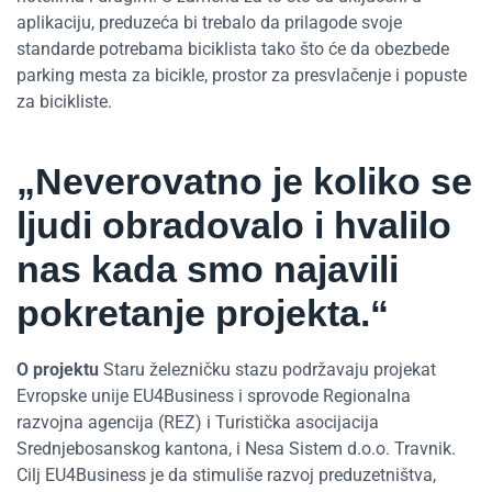
aplikaciju, preduzeća bi trebalo da prilagode svoje
standarde potrebama biciklista tako što će da obezbede
parking mesta za bicikle, prostor za presvlačenje i popuste
za bicikliste.
„Neverovatno je koliko se
ljudi obradovalo i hvalilo
nas kada smo najavili
pokretanje projekta.“
O projektu
Staru železničku stazu podržavaju projekat
Evropske unije EU4Business i sprovode Regionalna
razvojna agencija (REZ) i Turistička asocijacija
Srednjebosanskog kantona, i Nesa Sistem d.o.o. Travnik.
Cilj EU4Business je da stimuliše razvoj preduzetništva,