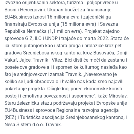
izvozno orijentisanih sektora, turizma i poljoprivrede u
Bosni i Hercegovini. Ukupan budžet za finansiranje
EU4Business iznosi 16 miliona evra i zajednički ga
finansiraju Evropska unija (15 miliona evra) i Savezna
Republika Nemačka (1,1 milion evra). Projekat zajedno
sprovode GIZ, ILO i UNDP i trajaće do marta 2022. Staza će
ići istom putanjom kao i stara pruga i prolaziće kroz pet
gradova Srednjebosanskog kantona: kroz Busovaču, Donji
Vakuf, Jajce, Travnik i Vitez. Biciklisti će moći da zastanu i
posete ove gradove ali i spomenike kulturnog nasleđa kao
što je srednjovekovni zamak Travnik. „Neverovatno je
koliko se ljudi obradovalo i hvalilo nas kada smo najavili
pokretanje projekta. Očigledno, pored ekonomske koristi
postoji i emotivna povezanost i uspomene“, kaže Miroslav.
Staru železničku stazu podržavaju projekat Evropske unije
EU4Business i sprovode Regionalna razvojna agencija
(REZ) i Turistička asocijacija Srednjebosanskog kantona, i
Nesa Sistem d.o.o. Travnik.