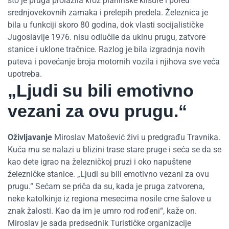
što je pruga prolazila kroz planinske klisure i pored
srednjovekovnih zamaka i prelepih predela. Železnica je
bila u funkciji skoro 80 godina, dok vlasti socijalističke
Jugoslavije 1976. nisu odlučile da ukinu prugu, zatvore
stanice i uklone tračnice. Razlog je bila izgradnja novih
puteva i povećanje broja motornih vozila i njihova sve veća
upotreba.
„Ljudi su bili emotivno
vezani za ovu prugu.“
Oživljavanje
Miroslav Matošević živi u predgrađu Travnika.
Kuća mu se nalazi u blizini trase stare pruge i seća se da se
kao dete igrao na železničkoj pruzi i oko napuštene
železničke stanice. „Ljudi su bili emotivno vezani za ovu
prugu.“ Sećam se priča da su, kada je pruga zatvorena,
neke katolkinje iz regiona mesecima nosile crne šalove u
znak žalosti. Kao da im je umro rod rođeni“, kaže on.
Miroslav je sada predsednik Turističke organizacije