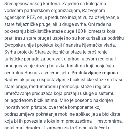
Srednjebosanskog kantona. Zajedno sa kolegama i
vodećom partnerskom organizacijom, Razvojnom
agencijom REZ, on je preduzeo inicijativu za oživljavanje
stare željezničke pruge, ali u druge svrhe. Oni rade na
pokretanju biciklističke staze duge 100 kilometara koja
prati trasu stare pruge i uspješno su konkurisali za podršku
Evropske unije i projekta koji finansira Njemačka vlada.
Svrha projekta Stara željeznička staza je proširenje
turističke ponude za boravak u prirodi u ovom regionu i
omogućavanje dužeg boravka turistima koji posjećuju
centralnu Bosnu za vrijeme ljeta.
Predstavljanje regiona
Radovi uključuju uspostavljanje biciklističke staze na trasi
stare pruge, međunarodnu promociju staze i regiona i
umrežavanje preduzeća koja pružaju usluge u sistemu
prilagođenom biciklistima. Miro je posebno naklonjen
inovativnom pristupu ove treće komponente koji
podrazumijeva pokretanje mobilne aplikacije za bicikliste
koja bi ih povezala s lokalnim preduzećima – restoranima,
hotelima i drugim. U zamenu za to što su uključeni u