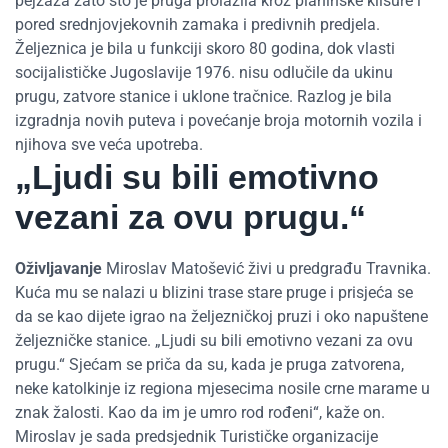
pejzaža zato što je pruga prolazila kroz planinske klisure i
pored srednjovjekovnih zamaka i predivnih predjela.
Željeznica je bila u funkciji skoro 80 godina, dok vlasti
socijalističke Jugoslavije 1976. nisu odlučile da ukinu
prugu, zatvore stanice i uklone tračnice. Razlog je bila
izgradnja novih puteva i povećanje broja motornih vozila i
njihova sve veća upotreba.
„Ljudi su bili emotivno
vezani za ovu prugu.“
Oživljavanje
Miroslav Matošević živi u predgrađu Travnika.
Kuća mu se nalazi u blizini trase stare pruge i prisjeća se
da se kao dijete igrao na željezničkoj pruzi i oko napuštene
željezničke stanice. „Ljudi su bili emotivno vezani za ovu
prugu.“ Sjećam se priča da su, kada je pruga zatvorena,
neke katolkinje iz regiona mjesecima nosile crne marame u
znak žalosti. Kao da im je umro rod rođeni“, kaže on.
Miroslav je sada predsjednik Turističke organizacije