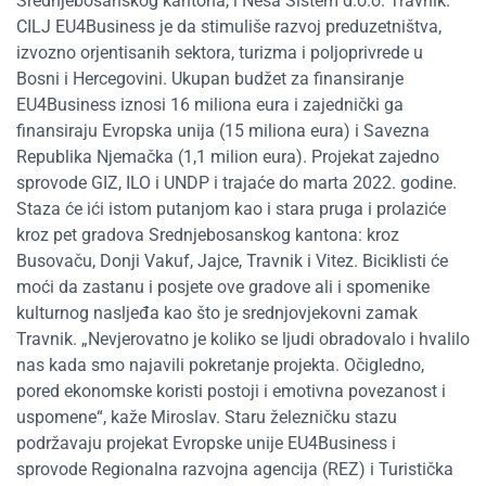
Srednjebosanskog kantona, i Nesa Sistem d.o.o. Travnik.
CILJ EU4Business je da stimuliše razvoj preduzetništva,
izvozno orjentisanih sektora, turizma i poljoprivrede u
Bosni i Hercegovini. Ukupan budžet za finansiranje
EU4Business iznosi 16 miliona eura i zajednički ga
finansiraju Evropska unija (15 miliona eura) i Savezna
Republika Njemačka (1,1 milion eura). Projekat zajedno
sprovode GIZ, ILO i UNDP i trajaće do marta 2022. godine.
Staza će ići istom putanjom kao i stara pruga i prolaziće
kroz pet gradova Srednjebosanskog kantona: kroz
Busovaču, Donji Vakuf, Jajce, Travnik i Vitez. Biciklisti će
moći da zastanu i posjete ove gradove ali i spomenike
kulturnog nasljeđa kao što je srednjovjekovni zamak
Travnik. „Nevjerovatno je koliko se ljudi obradovalo i hvalilo
nas kada smo najavili pokretanje projekta. Očigledno,
pored ekonomske koristi postoji i emotivna povezanost i
uspomene“, kaže Miroslav. Staru železničku stazu
podržavaju projekat Evropske unije EU4Business i
sprovode Regionalna razvojna agencija (REZ) i Turistička