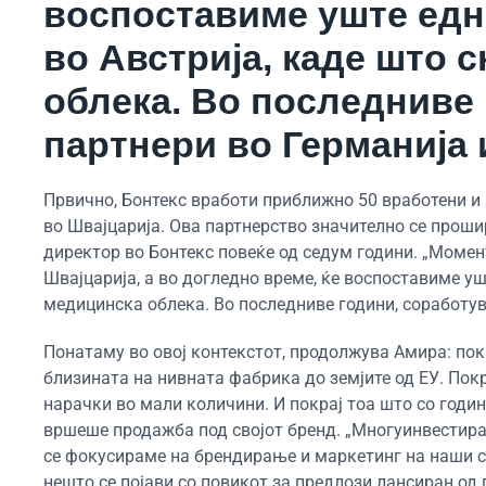
воспоставиме уште едн
во Австрија, каде што
облека. Во последниве 
партнери во Германија и
Првично, Бонтекс вработи приближно 50 вработени и 
во Швајцарија. Ова партнерство значително се проши
директор во Бонтекс повеќе од седум години. „Моме
Швајцарија, а во догледно време, ќе воспоставиме у
медицинска облека. Во последниве години, соработува
Понатаму во овој контекстот, продолжува Амира: пок
близината на нивната фабрика до земјите од ЕУ. Покр
нарачки во мали количини. И покрај тоа што со годи
вршеше продажба под својот бренд. „Многуинвестира
се фокусираме на брендирање и маркетинг на наши с
нешто се појави со повикот за предлози лансиран од