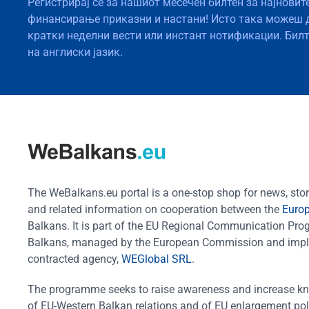
Регистрирај се за нашиот месечен билтен за најновит
финансирање приказни и настани! Исто така можеш 
кратки неделни вести или инстант нотификации. Бил
на англиски јазик.
The WeBalkans.eu portal is a one-stop shop for news, stori
and related information on cooperation between the
Euro
Balkans. It is part of the EU Regional Communication Pr
Balkans, managed by the European Commission and impl
contracted agency,
WEGlobal SRL
.
The programme seeks to raise awareness and increase k
of EU-Western Balkan relations and of EU enlargement pol