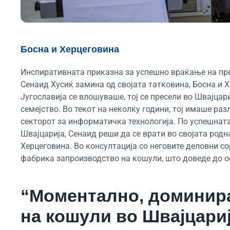
Босна и Херцеговина
Инспиративната приказна за успешно враќање на пре
Сенаид Хусиќ замина од својата татковина, Босна и Х
Југославија се влошуваше, тој се пресели во Швајцар
семејство. Во текот на неколку години, тој имаше ра
секторот за информатичка технологија. По успешната
Швајцарија, Сенаид реши да се врати во својата родна
Херцеговина. Во консултација со неговите деловни со
фабрика запроизводство на кошули, што доведе до ос
“Моментално, доминира
на кошули во Швајцариј