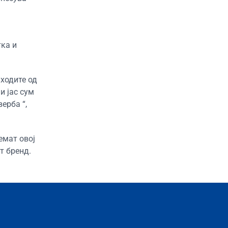
тка и
ходите од
и јас сум
ерба “,
емат овој
т бренд.