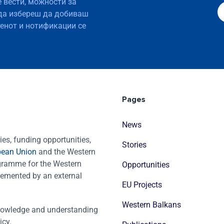
е вести, можности за
да избереш да добиваш
тенот и нотификации се
Pages
News
es, funding opportunities,
Stories
pean Union
and the Western
ogramme for the Western
Opportunities
emented by an external
EU Projects
Western Balkans
nowledge and understanding
icy.