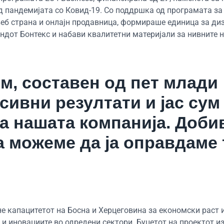
д пандемијата со Ковид-19. Со поддршка од програмата за
еб страна и онлајн продавница, формираше единица за диз
ендот Бонтекс и набави квалитетни материјали за нивните 
м, составен од пет млади
сивни резултати и јас сум
на нашата компанија. Доби
 можеме да ја оправдаме 
кне капацитетот на Босна и Херцеговина за економски раст 
и иновациите во одредени сектори. Буџетот на проектот и