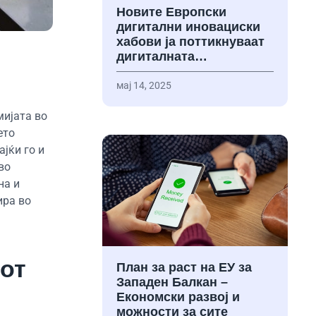
Новите Европски
дигитални иновациски
хабови ја поттикнуваат
дигиталната…
мај 14, 2025
мијата во
ето
јќи го и
во
на и
ира во
от
План за раст на ЕУ за
Западен Балкан –
Економски развој и
можности за сите