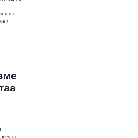
ајн во
нови
вме
таа
и
знесува