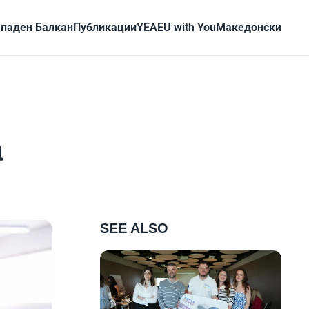
паден Балкан
Публикации
YEA
EU with You
Mакедонски
а
SEE ALSO