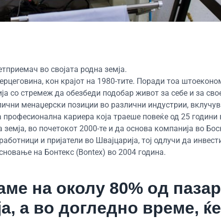
тприемач во својата родна земја.
ерцеговина, кон крајот на 1980-тите. Поради тоа штоеконо
ија со стремеж да обезбеди подобар живот за себе и за сво
злични менаџерски позиции во различни индустрии, вклучува
 професионална кариера која траеше повеќе од 25 години 
 земја, во почетокот 2000-те и да основа компанија во Бос
работници и пријатели во Швајцарија, тој одлучи да инвест
новање на Бонтекс (Bontex) во 2004 година.
ме на околу 80% од пазар
а, а во догледно време, ќе