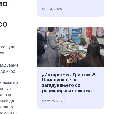
во
мај 14, 2025
со
а кошули
ен
набдуваме
а Адмира.
„Интерег“ и „Гринтекс“:
Намалување на
х лежи во
загадувањето со
опслужат
рециклирање текстил
дно не
анса да
март 25, 2025
а такво
 помош на