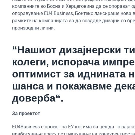
компаниите во Босна и Херцеговина да се опорават о
опоравување EU4 Business, Бонтекс лансираше нова в
рамките на компанијата за да создаде дизајни со бр
производни линии.
“Нашиот дизајнерски ти
колеги, испорача импре
оптимист за иднината 
шанса и покажавме дека
доверба“.
За проектот
EU4Business е проект на ЕУ кој има за цел да го заја
вработување преку поттикнување на конкурентноста 