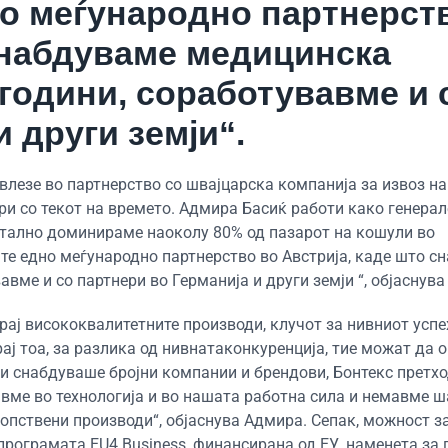
о меѓународно партнерст
 снабдуваме медицинска
години, соработувавме и 
 други земји“.
влезе во партнерство со швајцарска компанија за извоз н
ри со текот на времето. Адмира Басиќ работи како генерал
нтално доминираме наоколу 80% од пазарот на кошули во
ште едно меѓународно партнерство во Австрија, каде што с
вме и со партнери во Германија и други земји “, објаснув
рај висококвалитетните производи, клучот за нивниот успе
ај тоа, за разлика од нивнатаконкуренција, тие можат да 
ни снабдуваше бројни компании и брендови, Бонтекс претхо
вме во технологија и во нашата работна сила и немавме ш
опствени производи“, објаснува Адмира. Сепак, можност з
 програмата EU4 Business, финансирана од ЕУ, наменета за