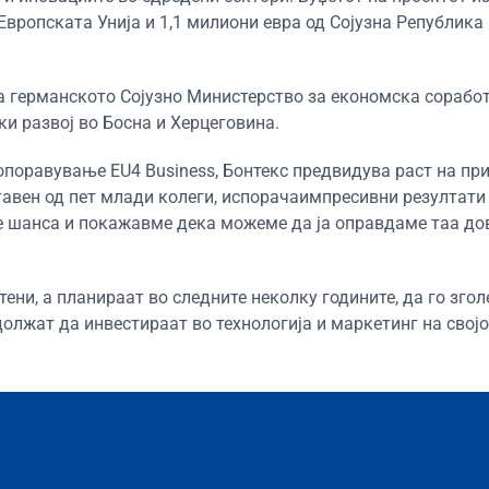
Европската Унија и 1,1 милиони евра од Сојузна Република
 на германското Сојузно Министерство за економска сорабо
и развој во Босна и Херцеговина.
поравување EU4 Business, Бонтекс предвидува раст на при
тавен од пет млади колеги, испорачаимпресивни резултати 
 шанса и покажавме дека можеме да ја оправдаме таа дов
ени, а планираат во следните неколку годините, да го згол
должат да инвестираат во технологија и маркетинг на својо