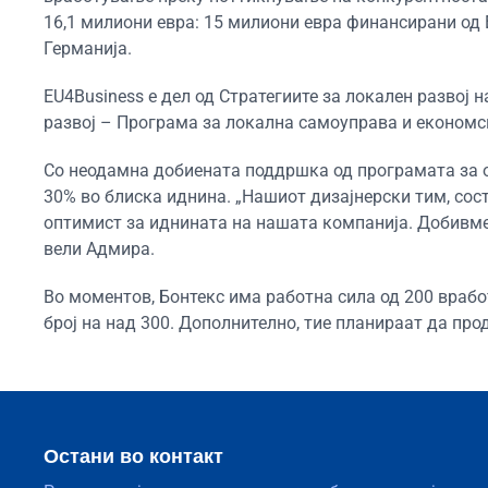
16,1 милиони евра: 15 милиони евра финансирани од 
Германија.
EU4Business е дел од Стратегиите за локален развој
развој – Програма за локална самоуправа и економск
Со неодамна добиената поддршка од програмата за о
30% во блиска иднина. „Нашиот дизајнерски тим, сос
оптимист за иднината на нашата компанија. Добивме
вели Адмира.
Во моментов, Бонтекс има работна сила од 200 вработ
број на над 300. Дополнително, тие планираат да про
Остани во контакт