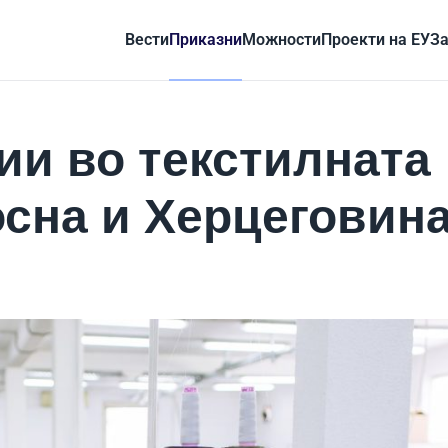
Вести
Приказни
Можности
Проекти на ЕУ
За
ии во текстилната
осна и Херцеговин