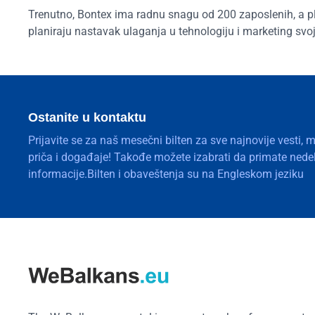
Trenutno, Bontex ima radnu snagu od 200 zaposlenih, a pl
planiraju nastavak ulaganja u tehnologiju i marketing svo
Ostanite u kontaktu
Prijavite se za naš mesečni bilten za sve najnovije vesti, 
priča i događaje! Takođe možete izabrati da primate nedelj
informacije.Bilten i obaveštenja su na Engleskom jeziku