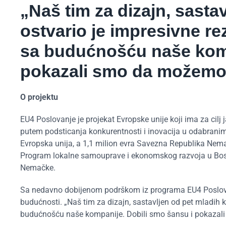
„Naš tim za dizajn, sasta
ostvario je impresivne re
sa budućnošću naše komp
pokazali smo da možemo 
O projektu
EU4 Poslovanje je projekat Evropske unije koji ima za cilj
putem podsticanja konkurentnosti i inovacija u odabranim 
Evropska unija, a 1,1 milion evra Savezna Republika Nem
Program lokalne samouprave i ekonomskog razvoja u Bosn
Nemačke.
Sa nedavno dobijenom podrškom iz programa EU4 Poslovan
budućnosti. „Naš tim za dizajn, sastavljen od pet mladih k
budućnošću naše kompanije. Dobili smo šansu i pokazali