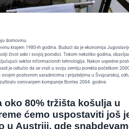
voju domovinu.
vinu krajem 1980-ih godina. Budući da je ekonomija Jugoslavije
lji život sebi i svojoj porodici. Tokom nekoliko godina, obavlja
 uključujući sektor informacionih tehnologija. Nakon uspešne pos
Senaid je odlučio da se vrati u svoju zemlju porekla početkom 200
a svojim poslovnim saradnicima i prijateljima u Švajcarskoj, odlu
rezultiralo osnivanjem kompanije Bontex 2004. godine.
oko 80% tržišta košulja u
vreme ćemo uspostaviti još 
 u Austriji, gde snabdeva