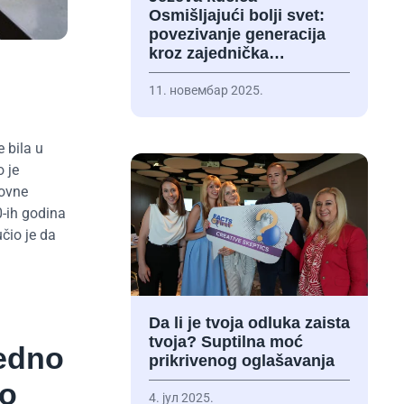
Osmišljajući bolji svet:
povezivanje generacija
kroz zajednička…
11. новембар 2025.
 bila u
o je
lovne
0-ih godina
čio je da
Da li je tvoja odluka zaista
tvoja? Suptilna moć
jedno
prikrivenog oglašavanja
mo
4. јул 2025.