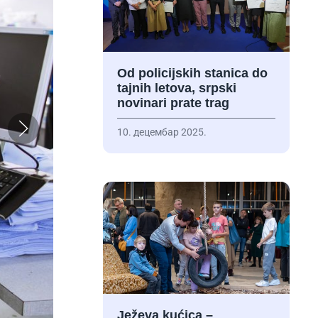
Od policijskih stanica do
tajnih letova, srpski
novinari prate trag
10. децембар 2025.
Ježeva kućica –