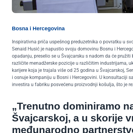
Bosna i Hercegovina
Inspirativna priča uspešnog preduzetnika o povratku u s
Senaid Husić je napustio svoju domovinu Bosnu i Hercego
opadanju, preselio se u Švajcarsku s nadom da će pružiti bo
različite menadžerske pozicije u različitim industrijama,
karijere koja je trajala više od 25 godina u Švajcarskoj, 
i osnuje kompaniju u Bosni i Hercegovini. U konsultaciji s
investira u fabriku posvećenu proizvodnji košulja, što je 
„Trenutno dominiramo na 
Švajcarskoj, a u skorije 
međunarodno partnerstvo