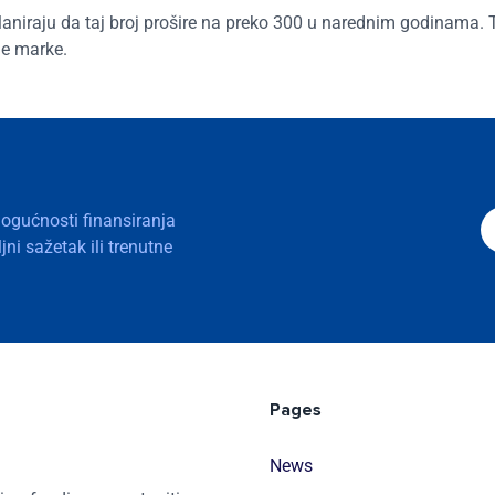
aniraju da taj broj prošire na preko 300 u narednim godinama.
je marke.
mogućnosti finansiranja
ni sažetak ili trenutne
Pages
News