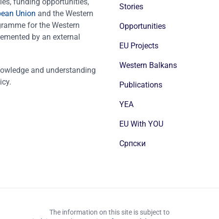
es, funding opportunities,
Stories
pean Union
and the Western
ogramme for the Western
Opportunities
emented by an external
EU Projects
Western Balkans
nowledge and understanding
icy.
Publications
YEA
EU With YOU
Cрпски
The information on this site is subject to