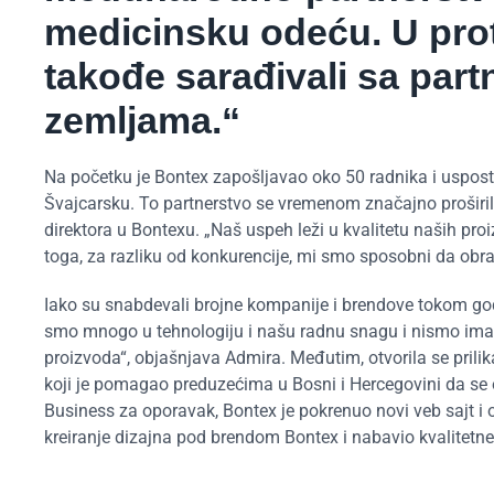
medicinsku odeću. U pro
takođe sarađivali sa par
zemljama.“
Na početku je Bontex zapošljavao oko 50 radnika i uspos
Švajcarsku. To partnerstvo se vremenom značajno proširi
direktora u Bontexu. „Naš uspeh leži u kvalitetu naših pro
toga, za razliku od konkurencije, mi smo sposobni da ob
Iako su snabdevali brojne kompanije i brendove tokom god
smo mnogo u tehnologiju i našu radnu snagu i nismo imali
proizvoda“, objašnjava Admira. Međutim, otvorila se prili
koji je pomagao preduzećima u Bosni i Hercegovini da se
Business za oporavak, Bontex je pokrenuo novi veb sajt i 
kreiranje dizajna pod brendom Bontex i nabavio kvalitetne t