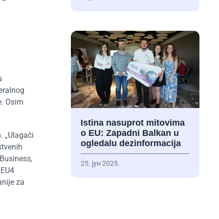
u
eralnog
e. Osim
Istina nasuprot mitovima
o EU: Zapadni Balkan u
. „Ulagači
ogledalu dezinformacija
stvenih
 Business,
25. јун 2025.
 EU4
anije za