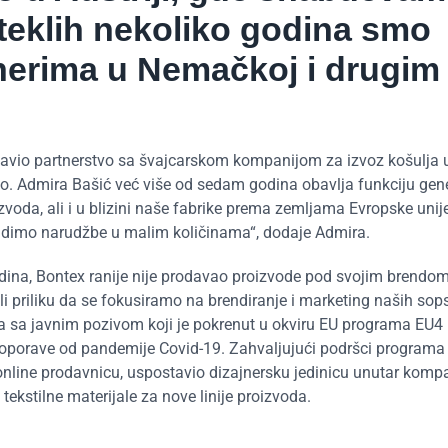
teklih nekoliko godina smo
tnerima u Nemačkoj i drugim
tavio partnerstvo sa švajcarskom kompanijom za izvoz košulja 
lo. Admira Bašić već više od sedam godina obavlja funkciju gen
izvoda, ali i u blizini naše fabrike prema zemljama Evropske unij
radimo narudžbe u malim količinama“, dodaje Admira.
ina, Bontex ranije nije prodavao proizvode pod svojim brendom
 priliku da se fokusiramo na brendiranje i marketing naših sop
ka sa javnim pozivom koji je pokrenut u okviru EU programa EU4
 oporave od pandemije Covid-19. Zahvaljujući podršci programa
online prodavnicu, uspostavio dizajnersku jedinicu unutar komp
ekstilne materijale za nove linije proizvoda.