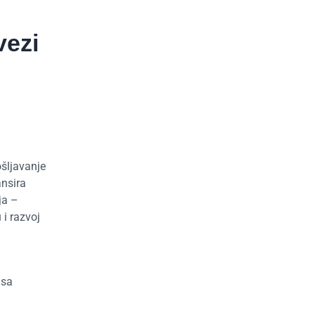
vezi
ošljavanje
ansira
ja –
i razvoj
 sa