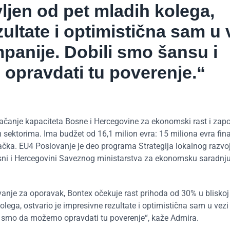
vljen od pet mladih kolega,
zultate i optimistična sam u 
anije. Dobili smo šansu i
opravdati tu poverenje.“
 jačanje kapaciteta Bosne i Hercegovine za ekonomski rast i zap
sektorima. Ima budžet od 16,1 milion evra: 15 miliona evra fin
ačka. EU4 Poslovanje je deo programa Strategija lokalnog razvo
i i Hercegovini Saveznog ministarstva za ekonomsku saradnju 
je za oporavak, Bontex očekuje rast prihoda od 30% u bliskoj
olega, ostvario je impresivne rezultate i optimistična sam u vezi
 smo da možemo opravdati tu poverenje“, kaže Admira.