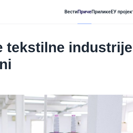
Вести
Приче
Прилике
ЕУ пројек
 tekstilne industrije
ni