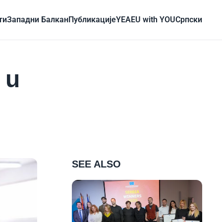
ти
Западни Балкан
Публикације
YEA
EU with YOU
Cрпски
 u
SEE ALSO