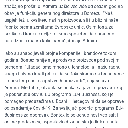
značajno proširilo. Admira Bašić već više od sedam godina
obavlja funkciju generalnog direktora u Bontexu. “Naš
uspjeh leži u kvalitetu naših proizvoda, ali i u blizini naše
fabrike prema zemljama Evropske unije. Osim toga, za
razliku od konkurencije, mi smo sposobni da obradimo
narudžbe u malim količinama”, dodaje Admira.
Iako su snabdijevali brojne kompanije i brendove tokom
godina, Bontex ranije nije prodavao proizvode pod svojim
brendom. “Ulagači smo mnogo u tehnologiju i našu radnu
snagu i nismo imali priliku da se fokusiramo na brendiranje
i marketing naših sopstvenih proizvoda”, objašnjava
Admira. Međutim, otvorila se prilika sa javnim pozivom koji
je pokrenut u okviru EU programa EU4 Business, koji je
pomagao preduzećima u Bosni i Hercegovini da se oporave
od pandemije Covid-19. Zahvaljujući podršci programa EU4
Business za oporavak, Bontex je pokrenuo novi veb sajt i
online prodavnicu, uspostavio dizajnersku jedinicu unutar