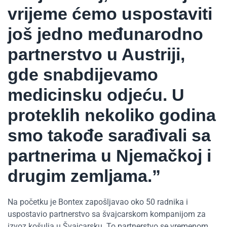
vrijeme ćemo uspostaviti
još jedno međunarodno
partnerstvo u Austriji,
gde snabdijevamo
medicinsku odjeću. U
proteklih nekoliko godina
smo takođe sarađivali sa
partnerima u Njemačkoj i
drugim zemljama.”
Na početku je Bontex zapošljavao oko 50 radnika i
uspostavio partnerstvo sa švajcarskom kompanijom za
izvoz košulja u Švajcarsku. To partnerstvo se vremenom