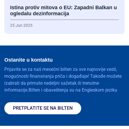
Istina protiv mitova o EU: Zapadni Balkan u
ogledalu dezinformacija
25 Jun 2025
Ostanite u kontaktu
Prijavite se za naš mesečni bilten za sve najnovije vesti,
mogućnosti finansiranja priča i događaje! Takođe možete
izabrati da primate nedeljni sažetak ili trenutne
informacije.Bilten i obaveštenja su na Engleskom jeziku
PRETPLATITE SE NA BILTEN