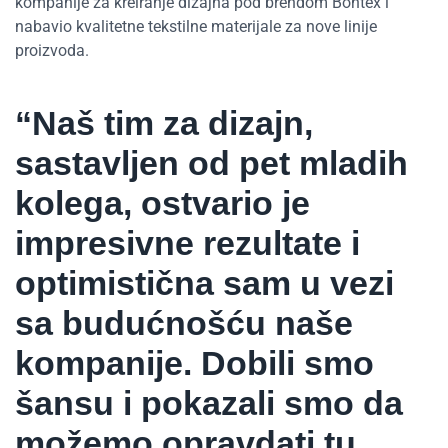
kompanije za kreiranje dizajna pod brendom Bontex i
nabavio kvalitetne tekstilne materijale za nove linije
proizvoda.
“Naš tim za dizajn,
sastavljen od pet mladih
kolega, ostvario je
impresivne rezultate i
optimistična sam u vezi
sa budućnošću naše
kompanije. Dobili smo
šansu i pokazali smo da
možemo opravdati tu