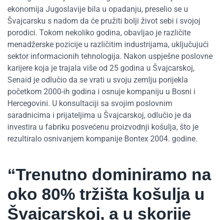
ekonomija Jugoslavije bila u opadanju, preselio se u
Švajcarsku s nadom da će pružiti bolji život sebi i svojoj
porodici. Tokom nekoliko godina, obavljao je različite
menadžerske pozicije u različitim industrijama, uključujući
sektor informacionih tehnologija. Nakon uspješne poslovne
karijere koja je trajala više od 25 godina u Švajcarskoj,
Senaid je odlučio da se vrati u svoju zemlju porijekla
početkom 2000-ih godina i osnuje kompaniju u Bosni i
Hercegovini. U konsultaciji sa svojim poslovnim
saradnicima i prijateljima u Švajcarskoj, odlučio je da
investira u fabriku posvećenu proizvodnji košulja, što je
rezultiralo osnivanjem kompanije Bontex 2004. godine.
“Trenutno dominiramo na
oko 80% tržišta košulja u
Švajcarskoj, a u skorije