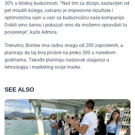
30% u bliskoj budućnosti. “Naš tim za dizajn, sastavljen od
pet mladih kolega, ostvario je impresivne rezultate i
optimistična sam u vezi sa budućnošću naše kompanije.
Dobili smo šansu i pokazali smo da možemo opravdati tu
povjerenje”, kaže Admira.
Trenutno, Bontex ima radnu snagu od 200 zaposlenih, a
planiraju da taj broj prošire na preko 300 u narednim
godinama. Takođe planiraju nastavak ulaganja u
tehnologiju i marketing svoje marke.
SEE ALSO