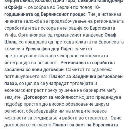
Херцеговина, Косово, Црна Гора, Северна Македонија
и Србија
– се собраа во Берлин по повод
10-
годишнината од Берлинскиот процес
. Тие ја истакнаа
нивната заложба за продлабочување на регионалната
соработка и за поскора интеграција со Европската
Унија. Организиран од германскиот канцелар
Олаф
Шолц
, со поддршка од претседателката на Европската
комисија
Урсула фон дер Лајен
, самитот
претставуваше значаен чекор кон економската
интеграција на регионот.
Регионалната соработка
засилена со нови договори
Самитот го одбележа
потпишувањето на:
Планот за Заеднички регионален
пазар
, со цел да се унапредат трговијата и
економскиот раст преку рушење на бариерите меѓу
земјите.
Договорот за мобилност
којшто предвидува
подобар пристап до високо образование ширум
регионот, обезбедувајќи им на младите повеќе
можности за студирање и работа во странство.
Овие
договори се согласно
Планот за раст на Европската