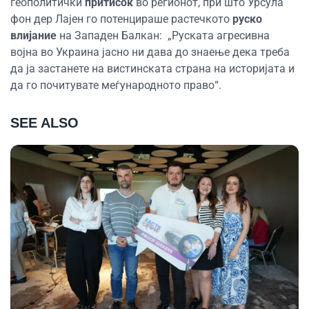
геополитички
притисок
во регионот, при што Урсула
фон дер Лајен го потенцираше растечкото
руско
влијание
на Западен Балкан:
„Руската агресивна
војна во Украина јасно ни дава до знаење дека треба
да ја застанете на вистинската страна на историјата и
да го почитувате меѓународното право“.
SEE ALSO