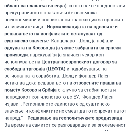
област за плаќања во евра)
, со што ќе се поедностави
прекуграничното плаќање и ќе овозможат
поекономични и попристапни трансакции за правните
и физичките лица.
Нормализацијата на односите и
решавањето на конфликтите остануваат од
суштинско значење
Канцеларот Шолц ја пофали
одлуката на Косово да ја укине забраната за српски
производи
, нарекувајќи ја значаен чекор кон
исполнување на
Централноевропскиот договор за
слободна трговија (ЦЕФТА)
и подобрување на
регионалната соработка. Шолц и фон дер Лајен
истакнаа дека решавањето на
отворените прашања
помеѓу Косово и Србија
е клучно за стабилноста и
напредокот кон членството во ЕУ.
Фон дер Лајен
изјави: „Регионалното единство е од суштинско
значење, и конфликтите не смеат да го попречат патот
напред.“
Решавање на геополитичките предизвици
За време на самитот се разговараше и за зголемениот