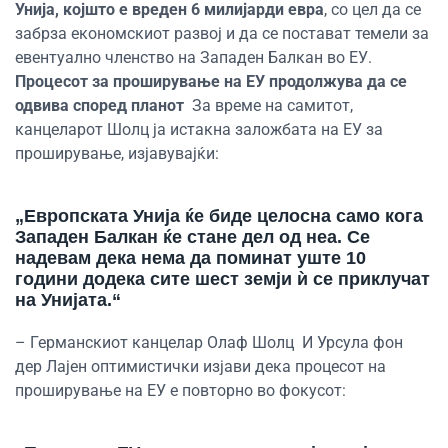
Унија, којшто е вреден 6 милијарди евра
, со цел да се
забрза економскиот развој и да се постават темели за
евентуално членство на Западен Балкан во ЕУ.
Процесот за проширување на ЕУ продолжува да се
одвива според планот
За време на самитот,
канцеларот Шолц ја истакна заложбата на ЕУ за
проширување, изјавувајќи:
„Европската
У
нија ќе биде целосна само кога
Западен Балкан ќе стане дел од неа. Се
надевам дека нема да поминат уште 10
години
додека
сите шест земји
ѝ
се приклучат
на
У
нијата.“
– Германскиот канцелар Олаф
Шолц
И Урсула ф
он
дер
Лајен
оптимистички изјави дека процесот на
проширување на ЕУ е повторно
во фокусот
: