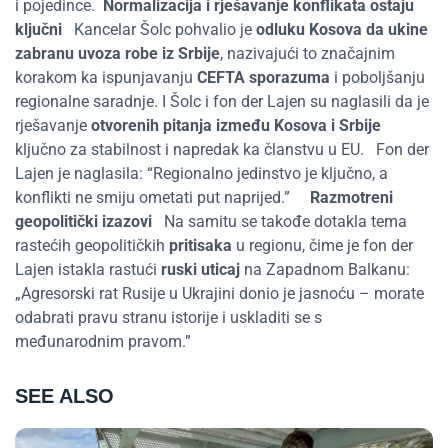
i pojedince.
Normalizacija i rješavanje konflikata ostaju
ključni
Kancelar Šolc pohvalio je
odluku Kosova da ukine
zabranu uvoza robe iz Srbije
, nazivajući to značajnim
korakom ka ispunjavanju
CEFTA
sporazuma
i poboljšanju
regionalne saradnje. I Šolc i fon der Lajen su naglasili da je
rješavanje
otvorenih pitanja između Kosova i Srbije
ključno za stabilnost i napredak ka članstvu u EU.
Fon der
Lajen je naglasila: “Regionalno jedinstvo je ključno, a
konflikti ne smiju ometati put naprijed.”
Razmotreni
geopolitički izazovi
Na samitu se takođe dotakla tema
rastećih geopolitičkih
pritisaka
u regionu, čime je fon der
Lajen istakla rastući
ruski
uticaj
na Zapadnom Balkanu:
„Agresorski rat Rusije u Ukrajini donio je jasnoću – morate
odabrati pravu stranu istorije i uskladiti se s
međunarodnim pravom.”
SEE ALSO