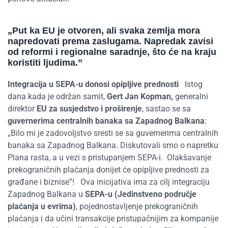
„Put ka EU je otvoren, ali svaka zemlja mora
napredovati prema zaslugama. Napredak zavisi
od reformi i regionalne saradnje, što će na kraju
koristiti
ljudima
.
”
Integracija u SEPA-u donosi opipljive prednosti
Istog
dana kada je održan samit,
Gert Jan Kopman,
generalni
direktor
EU za susjedstvo i proširenje
, sastao se sa
guvernerima centralnih banaka sa Zapadnog Balkana
:
„Bilo mi je zadovoljstvo sresti se sa guvernerima centralnih
banaka sa Zapadnog Balkana. Diskutovali smo o napretku
Plana rasta, a u vezi s pristupanjem SEPA-i.
Olakšavanje
prekograničnih plaćanja donijet će opipljive prednosti za
građane i biznise”!
Ova inicijativa ima za cilj integraciju
Zapadnog Balkana u
SEPA-u (Jedinstveno područje
plaćanja u evrima)
, pojednostavljenje prekograničnih
plaćanja i da učini transakcije pristupačnijim za kompanije