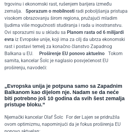
trgovinu i ekonomski rast, rušenjem barijera između
zemalja.
Sporazum o mobilnosti
radi poboljšanja pristupa
visokom obrazovanju širom regiona, pružajući mladim
ljudima više mogućnosti studiranja i rada u inostranstvu.
Ovi sporazumi su u skladu sa
Planom rasta od 6 milijardi
evra
iz Evropske unije, koji ima za cilj da ubrza ekonomski
rast i postavi temelj za konačno članstvo Zapadnog
Balkana u EU.
Proširenje EU ponovo aktuelno
Tokom
samita, kancelar Šolc je naglasio posvjećenost EU
proširenju, navodeći:
„Evropska unija je potpuna samo sa Zapadnim
Balkanom kao dijelom nje. Nadam se da neće
biti potrebno još 10 godina da svih šest zemalja
pristupe bloku
.
”
Njemački kancelar Olaf
Šolc
For
der
Lajen
se pridružila
ovom optimizmu, napominjući da je fokus proširenja EU
ponovo aktuelan: