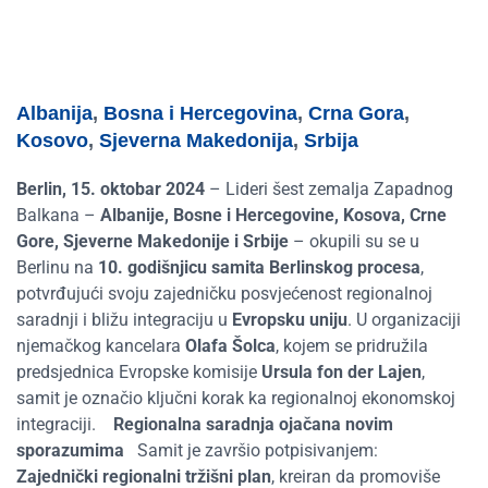
Albanija
,
Bosna i Hercegovina
,
Crna Gora
,
Kosovo
,
Sjeverna Makedonija
,
Srbija
Berlin, 15. oktobar 2024
– Lideri šest zemalja Zapadnog
Balkana –
Albanije, Bosne i Hercegovine, Kosova, Crne
Gore, Sjeverne Makedonije i Srbije
– okupili su se u
Berlinu na
10. godišnjicu samita Berlinskog procesa
,
potvrđujući svoju zajedničku posvjećenost regionalnoj
saradnji i bližu integraciju u
Evropsku uniju
. U organizaciji
njemačkog kancelara
Olafa Šolca
, kojem se pridružila
predsjednica Evropske komisije
Ursula fon der Lajen
,
samit je označio ključni korak ka regionalnoj ekonomskoj
integraciji.
Regionalna saradnja ojačana novim
sporazumima
Samit je završio potpisivanjem:
Zajednički regionalni tržišni plan
, kreiran da promoviše