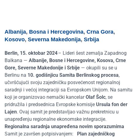
Albanija
,
Bosna i Hercegovina
,
Crna Gora
,
Kosovo
,
Severna Makedonija
,
Srbija
Berlin, 15. oktobar 2024
– Lideri šest zemalja Zapadnog
Balkana —
Albanije, Bosne i Hercegovine, Kosova, Crne
Gore, Severne Makedonije i Srbije
— okupili su se u
Berlinu na
10. godišnjicu Samita Berlinskog procesa
,
učvršćujući svoju zajedničku posvećenost regionalnoj
saradnji i većoj integraciji sa Evropskom Unijom. Na samitu
koji je organizovao nemački kancelar
Olaf Šolc
,
se
pridružila i predsednica Evropske komisije
Ursula fon der
Lajen
. Ovaj samit je predstavljao važnu prekretnicu u
unapređenju regionalne ekonomske integracije.
Regionalna saradnja unapređena novim sporazumima
Samit je završen potpisivanjem:
Plan zajedničkog