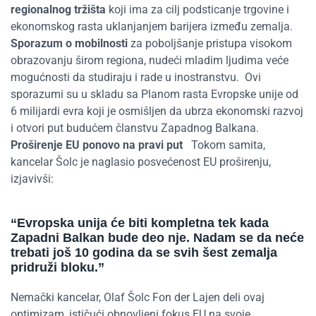
regionalnog tržišta
koji ima za cilj podsticanje trgovine i
ekonomskog rasta uklanjanjem barijera između zemalja.
Sporazum o mobilnosti
za poboljšanje pristupa visokom
obrazovanju širom regiona, nudeći mladim ljudima veće
mogućnosti da studiraju i rade u inostranstvu.
Ovi
sporazumi su u skladu sa Planom rasta Evropske unije od
6 milijardi evra koji je osmišljen da ubrza ekonomski razvoj
i otvori put budućem članstvu Zapadnog Balkana.
Proširenje EU ponovo na pravi put
Tokom samita,
kancelar Šolc je naglasio posvećenost EU proširenju,
izjavivši:
“
Evropska unija će biti kompletna tek kada
Zapadni Balkan bude
deo
nje. Nadam se da neće
trebati još 10 godina da se svih šest zemalja
pridruži bloku
.”
Nemački kancelar, Olaf
Šolc
Fon
der
Lajen
deli
ovaj
optimizam, ističući obnovljeni fokus EU na
svoje