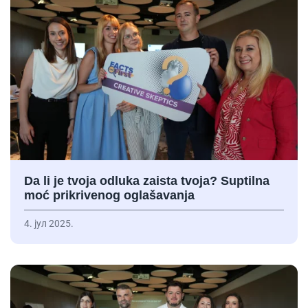
Da li je tvoja odluka zaista tvoja? Suptilna
moć prikrivenog oglašavanja
4. јул 2025.