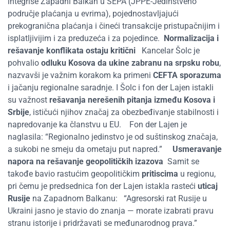
integriše Zapadni Balkan u SEPA (JPPE-Jedinstveno
područje plaćanja u evrima), pojednostavljajući
prekogranična plaćanja i čineći transakcije pristupačnijim i
isplatljivijim i za preduzeća i za pojedince.
Normalizacija i
rešavanje konflikata ostaju kritični
Kancelar Šolc je
pohvalio
odluku Kosova da ukine zabranu na srpsku robu
,
nazvavši je važnim korakom ka primeni
CEFTA sporazuma
i jačanju regionalne saradnje. I Šolc i fon der Lajen istakli
su važnost
rešavanja nerešenih pitanja između Kosova i
Srbije
, ističući njihov značaj za obezbeđivanje stabilnosti i
napredovanje ka članstvu u EU.
Fon der Lajen je
naglasila: “Regionalno jedinstvo je od suštinskog značaja,
a sukobi ne smeju da ometaju put napred.”
Usmeravanje
napora na rešavanje geopolitičkih izazova
Samit se
takođe bavio rastućim geopolitičkim
pritiscima
u regionu,
pri čemu je predsednica fon der Lajen istakla rasteći
uticaj
Rusije
na Zapadnom Balkanu:
“Agresorski rat Rusije u
Ukraini jasno je stavio do znanja — morate izabrati pravu
stranu istorije i pridržavati se međunarodnog prava.”