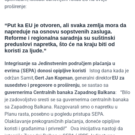
proširenje
:
“
Put ka
EU
je otvoren, ali svaka zemlja mora da
napreduje na osnovu sopstvenih zasluga
.
Reforme i regionalna saradnja su suštinski
preduslovi napretka, što će na kraju biti od
koristi za
ljude
.
”
Integrisanje sa Jedinstvenim područjem plaćanja u
evrima (SEPA) donosi opipljive koristi
Istog dana kada je
održan Samit,
Gert Jan Kopman
, generalni direktor
EU za
susedstvo i pregovore o proširenju
, se sastao sa
guvernerima Centralnih banaka Zapadnog Balkana
:
“Bilo
je zadovoljstvo sresti se sa guvernerima centralnih banaka
sa Zapadnog Balkana. Razgovarali smo o napretku u
Planu rasta, posebno u pogledu pristupa SEPA.
Olakšavanje prekograničnih plaćanja, doneće opipljive
koristi i građanima i privredi!”
Ova inicijativa nastoji da