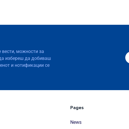
е вести, можности за
да избереш да добиваш
тенот и нотификации се
Pages
News