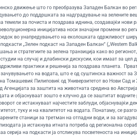
стинско движење што го преобразува Западен Балкан во рег
адувањето до поддршката за надградување на зелените ве
а темели за почиста и поздрава иднина, создавајќи нови 
а револуционерна иницијатива носи значајни промени во рег
апредок во унапредувањето на еколошката одржливост шир
 подкасти „Зелен подкаст на Западен Балкан“ („Western Bal
шања и стратегиите за зелена транзиција како во регионот,
 студии на случај и длабински дискусии, кои имаат за цел д
одржливи практики и решенија за поздрава планета.
Прва
а зачувувањето на водата, што е од суштинска важност за 
ана Томашевиќ Пилиповиќ од Универзитетот во Нови Сад и
д Агенцијата за заштита на животната средина во Австрија.
та и објаснуваат зошто е клучно да се заштитат водните 
оворот се истакнуваат најчестите заблуди, објаснувајќи де
итетот, туку и на квалитетот на водата. Понатаму, се разг
тарените станици за третман на отпадни води, и за загаду
Епизодата ја истакнува итната потреба од регионална сора
аа серија на
подкасти
ја
отсликува
посветеноста на
инициј