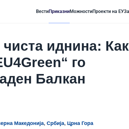
Вести
Приказни
Можности
Проекти на ЕУ
За
 чиста иднина: Ка
EU4Green“ го
аден Балкан
ерна Македонија
,
Србија
,
Црна Гора