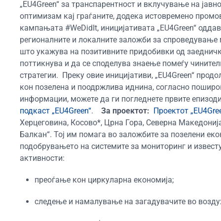
„
EU4Green
“
за транспарентност и
вклучување на јавн
оптимизам кај граѓаните, додека истовремено
промов
кампањата #WeDidIt,
иницијативата „
EU4Green
“ одда
регионалните и локалните
заложби
за спроведување 
што укажува на позитивните придобивки од
заеднич
поттикнува
и
да се споделува
знаење помеѓу
чинител
стратегии.
Преку овие иницијативи, „EU4Green“ прод
кон позелена и поодржлива иднина, согласно поширок
информации, можете да ги погледнете првите епизоди
подкаст „EU4Green“
.
За проектот:
Проектот „EU4Gre
Херцеговина, Косово*, Црна Гора, Северна Македониј
Балкан“. Тој им помага во заложбите за позелени еко
подобрувањето на системите за мониторинг и извест
активности:
преоѓање кон циркуларна економија;
следење и намалување на загадувачите во воздух