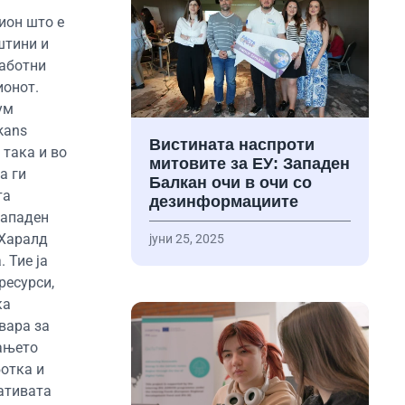
ион што е
штини и
работни
ионот.
ум
kans
Вистината наспроти
 така и во
митовите за ЕУ: Западен
а ги
Балкан очи в очи со
та
дезинформациите
Западен
 Харалд
јуни 25, 2025
 Тие ја
ресурси,
ка
овара за
вањето
ботка и
ативата