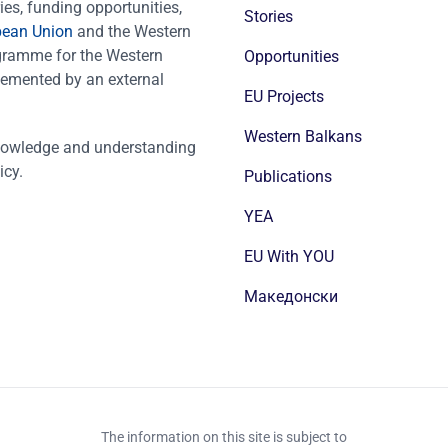
es, funding opportunities,
Stories
pean Union
and the Western
ogramme for the Western
Opportunities
emented by an external
EU Projects
Western Balkans
nowledge and understanding
icy.
Publications
YEA
EU With YOU
Mакедонски
The information on this site is subject to