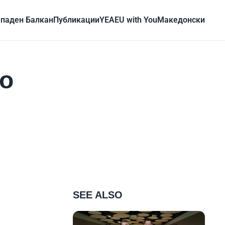
паден Балкан
Публикации
YEA
EU with You
Mакедонски
ко
SEE ALSO