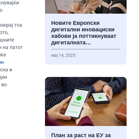
кнувајќи
о
Новите Европски
окрај тоа
дигитални иновациски
ото,
хабови ја поттикнуваат
ешните
дигиталната…
н на патот
еќе
мај 14, 2025
ен
сна и
ден
 во
План за раст на ЕУ за