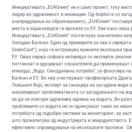
Иницијативата „EU4Green“ не е само проект, туку ви
лидер во одржливост и иновации. Од борбата со заг
унапредување на образованието, „EU4Green“ поставув
места и зајакнувајќи ги врските со ЕУ. Еве како ова
Иницијативата „EU4Green“ постигнува значителен н
Западен Балкан. Еден од примерите за ова е серијата
GreenCast“), која ги истражува важните еколошки пра
ЕУ. Оваа серија опфаќа интервјуа со експерти, реални
поттикнат и едуцираат слушателите да применуваат 
епизода, „Вода: Секојдневна потреба“, се фокусира н
Балкан и ЕУ. Во неа учествуваат професорката Драг
Лоишанл Вајс, експерт за санација на загадени води о
анализираат проблематиката со загадувањето на вода
за да се осигури одржлива иднина на водата. Во разг
проблемите со водата не се однесуваат само на квант
потребата од подобри системи за мониторинг, за зас
што произлегува од индустријата и земјоделството. 
ефективно спроведување на еколошките прописи.
Ов