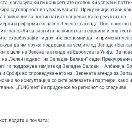
оста
, нагласувајќи ги конкретните еколошки успеси и потти
ира одговорност во управувањето. Преку иницијативи как
ва признание за постигнатиот напредок како резултат на
мерки и реформи
согласно
Зелената агенда. Овој пристап
п
ките
заложби за заштита на
животната средина и општеств
ите
,
охрабрувај
ќи
ги другите економии да ги применат усп
олжува да им пружа поддршка на земјите од Западен Балка
ите цели на Зелената агенда на Европската Унија.
За пов
 на „Зелен подкаст на Западен Балкан“ овде:
Прекугранич
en“
ги поддржува земјите од Западен Балкан – Албанија, Бо
а и Србија во спроведувањето на „Зелената агенда за Запа
номии во консултација со сите релевантни партнери, како и
ување.
„EU4Green“ ќе придонесе во регионот со следниве
от, водата и почвата;