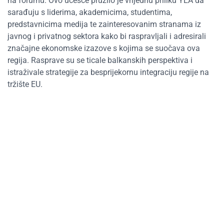
na forumu. Ovo učešće pružilo je vrijednu priliku YEA da
sarađuju s liderima, akademicima, studentima,
predstavnicima medija te zainteresovanim stranama iz
javnog i privatnog sektora kako bi raspravljali i adresirali
značajne ekonomske izazove s kojima se suočava ova
regija. Rasprave su se ticale balkanskih perspektiva i
istraživale strategije za besprijekornu integraciju regije na
tržište EU.