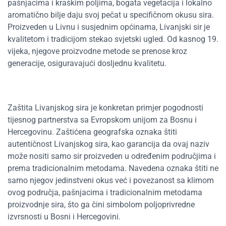
pašnjacima i kraškim poljima, bogata vegetacija i lokalno
aromatično bilje daju svoj pečat u specifičnom okusu sira.
Proizveden u Livnu i susjednim općinama, Livanjski sir je
kvalitetom i tradicijom stekao svjetski ugled. Od kasnog 19.
vijeka, njegove proizvodne metode se prenose kroz
generacije, osiguravajući dosljednu kvalitetu.
Zaštita Livanjskog sira je konkretan primjer pogodnosti
tijesnog partnerstva sa Evropskom unijom za Bosnu i
Hercegovinu. Zaštićena geografska oznaka štiti
autentičnost Livanjskog sira, kao garancija da ovaj naziv
može nositi samo sir proizveden u određenim područjima i
prema tradicionalnim metodama. Navedena oznaka štiti ne
samo njegov jedinstveni okus već i povezanost sa klimom
ovog područja, pašnjacima i tradicionalnim metodama
proizvodnje sira, što ga čini simbolom poljoprivredne
izvrsnosti u Bosni i Hercegovini.