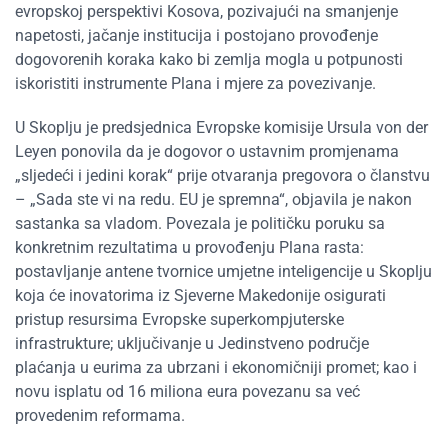
evropskoj perspektivi Kosova, pozivajući na smanjenje
napetosti, jačanje institucija i postojano provođenje
dogovorenih koraka kako bi zemlja mogla u potpunosti
iskoristiti instrumente Plana i mjere za povezivanje.
U Skoplju je predsjednica Evropske komisije Ursula von der
Leyen ponovila da je dogovor o ustavnim promjenama
„sljedeći i jedini korak“ prije otvaranja pregovora o članstvu
– „Sada ste vi na redu. EU je spremna“, objavila je nakon
sastanka sa vladom. Povezala je političku poruku sa
konkretnim rezultatima u provođenju Plana rasta:
postavljanje antene tvornice umjetne inteligencije u Skoplju
koja će inovatorima iz Sjeverne Makedonije osigurati
pristup resursima Evropske superkompjuterske
infrastrukture; uključivanje u Jedinstveno područje
plaćanja u eurima za ubrzani i ekonomičniji promet; kao i
novu isplatu od 16 miliona eura povezanu sa već
provedenim reformama.