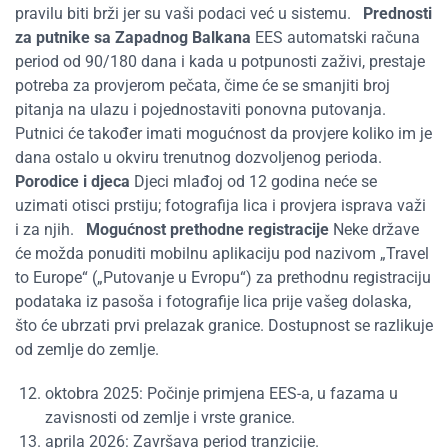
pravilu biti brži jer su vaši podaci već u sistemu.
Prednosti
za putnike sa Zapadnog Balkana
EES automatski računa
period od 90/180 dana i kada u potpunosti zaživi, prestaje
potreba za provjerom pečata, čime će se smanjiti broj
pitanja na ulazu i pojednostaviti ponovna putovanja.
Putnici će također imati mogućnost da provjere koliko im je
dana ostalo u okviru trenutnog dozvoljenog perioda.
Porodice i djeca
Djeci mlađoj od 12 godina neće se
uzimati otisci prstiju; fotografija lica i provjera isprava važi
i za njih.
Mogućnost prethodne registracije
Neke države
će možda ponuditi mobilnu aplikaciju pod nazivom „Travel
to Europe“ („Putovanje u Evropu“) za prethodnu registraciju
podataka iz pasoša i fotografije lica prije vašeg dolaska,
što će ubrzati prvi prelazak granice. Dostupnost se razlikuje
od zemlje do zemlje.
oktobra 2025: Počinje primjena EES-a, u fazama u
zavisnosti od zemlje i vrste granice.
aprila 2026: Završava period tranzicije.