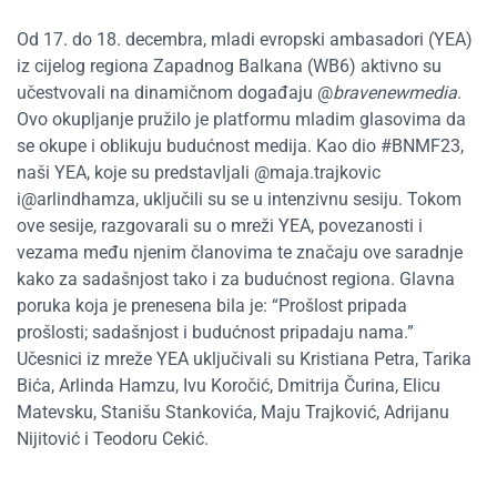
Od 17. do 18. decembra, mladi evropski ambasadori (YEA)
iz cijelog regiona Zapadnog Balkana (WB6) aktivno su
učestvovali na dinamičnom događaju @
bravenewmedia
.
Ovo okupljanje pružilo je platformu mladim glasovima da
se okupe i oblikuju budućnost medija. Kao dio #BNMF23,
naši YEA, koje su predstavljali @maja.trajkovic
i@arlindhamza, uključili su se u intenzivnu sesiju. Tokom
ove sesije, razgovarali su o mreži YEA, povezanosti i
vezama među njenim članovima te značaju ove saradnje
kako za sadašnjost tako i za budućnost regiona. Glavna
poruka koja je prenesena bila je: “Prošlost pripada
prošlosti; sadašnjost i budućnost pripadaju nama.”
Učesnici iz mreže YEA uključivali su Kristiana Petra, Tarika
Bića, Arlinda Hamzu, Ivu Koročić, Dmitrija Čurina, Elicu
Matevsku, Stanišu Stankovića, Maju Trajković, Adrijanu
Nijitović i Teodoru Cekić.