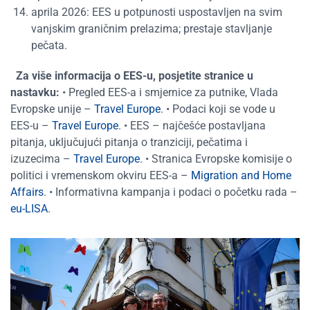
aprila 2026: EES u potpunosti uspostavljen na svim
vanjskim graničnim prelazima; prestaje stavljanje
pečata.
Za više informacija o EES-u, posjetite stranice u
nastavku:
• Pregled EES-a i smjernice za putnike, Vlada
Evropske unije –
Travel Europe
. • Podaci koji se vode u
EES-u –
Travel Europe
. • EES – najčešće postavljana
pitanja, uključujući pitanja o tranziciji, pečatima i
izuzecima –
Travel Europe
. • Stranica Evropske komisije o
politici i vremenskom okviru EES-a –
Migration and Home
Affairs
. • Informativna kampanja i podaci o početku rada –
eu-LISA
.