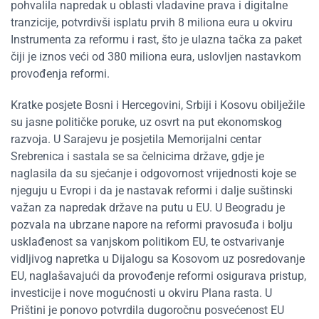
pohvalila napredak u oblasti vladavine prava i digitalne
tranzicije, potvrdivši isplatu prvih 8 miliona eura u okviru
Instrumenta za reformu i rast, što je ulazna tačka za paket
čiji je iznos veći od 380 miliona eura, uslovljen nastavkom
provođenja reformi.
Kratke posjete Bosni i Hercegovini, Srbiji i Kosovu obilježile
su jasne političke poruke, uz osvrt na put ekonomskog
razvoja. U Sarajevu je posjetila Memorijalni centar
Srebrenica i sastala se sa čelnicima države, gdje je
naglasila da su sjećanje i odgovornost vrijednosti koje se
njeguju u Evropi i da je nastavak reformi i dalje suštinski
važan za napredak države na putu u EU. U Beogradu je
pozvala na ubrzane napore na reformi pravosuđa i bolju
usklađenost sa vanjskom politikom EU, te ostvarivanje
vidljivog napretka u Dijalogu sa Kosovom uz posredovanje
EU, naglašavajući da provođenje reformi osigurava pristup,
investicije i nove mogućnosti u okviru Plana rasta. U
Prištini je ponovo potvrdila dugoročnu posvećenost EU