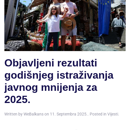
Objavljeni rezultati
godišnjeg istraživanja
javnog mnijenja za
2025.
Written by
WeBalkans
on
11. Septembra 2025.
. Posted in
Vijesti
.