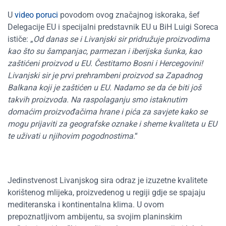
U
video poruci
povodom ovog značajnog iskoraka, šef
Delegacije EU i specijalni predstavnik EU u BiH Luigi Soreca
ističe: „
Od danas se i Livanjski sir pridružuje proizvodima
kao što su šampanjac, parmezan i iberijska šunka, kao
zaštićeni proizvod u EU. Čestitamo Bosni i Hercegovini!
Livanjski sir je prvi prehrambeni proizvod sa Zapadnog
Balkana koji je zaštićen u EU. Nadamo se da će biti još
takvih proizvoda. Na raspolaganju smo istaknutim
domaćim proizvođačima hrane i pića za savjete kako se
mogu prijaviti za geografske oznake i sheme kvaliteta u EU
te uživati u njihovim pogodnostima
.“
Jedinstvenost Livanjskog sira odraz je izuzetne kvalitete
korištenog mlijeka, proizvedenog u regiji gdje se spajaju
mediteranska i kontinentalna klima. U ovom
prepoznatljivom ambijentu, sa svojim planinskim