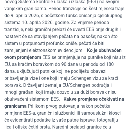
novog Sistema kontrole ulaska i izlaska (EES) na svojim
vanjskim granicama. Period tranzicije od šest mjeseci traje
do 9. aprila 2026, s početkom funkcionisanja cjelokupnog
sistema 10. aprila 2026. godine. Za vrijeme perioda
tranzicije, neki granični prelazi će uvesti EES prije drugih i
nastavit će sa stavljanjem pečata na pasoše; nakon što
sistem u potpunosti profunkcioniše, pečati će biti
zamijenjeni elektronskom evidencijom.
Ko je obuhvaćen
ovom promjenom
EES se primjenjuje na putnike koji nisu iz
EU, sa kraćim boravkom do 90 dana u periodu od 180
dana, uključujući putnike koji ne podliježu obavezi
pribavljanja vize i one koji imaju Schengen vizu za kraći
boravak. Državljani zemalja EU/Schengen područja i
mnogi građani koji imaju dozvolu za duži boravak nisu
obuhvaćeni sistemom EES.
Kakve promjene očekivati na
granicama
Prilikom prvog putovanja nakon početka
primjene EES-a, granični službenici ili samouslužni kiosci
će evidentirati podatke iz vaše putne isprave, fotografiju
lica i otiske četiri prsta. Naredni prelasci granice će u