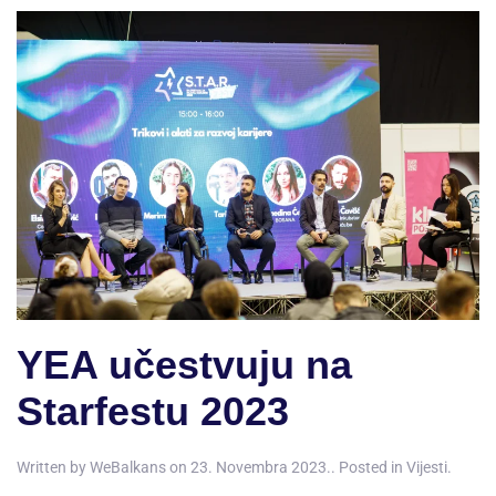
YEA učestvuju na
Starfestu 2023
Written by
WeBalkans
on
23. Novembra 2023.
. Posted in
Vijesti
.