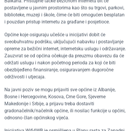
Balkana. Pristupne tačke bežičnom internetu bit će
postavljene u javnim prostorima kao što su trgovi, parkovi,
biblioteke, muzeji i škole, čime će biti omogućen besplatan
i pouzdan pristup internetu za građane i posjetioce.
Općine koje osiguraju učešće u inicijativi dobit će
sveobuhvatnu podršku, uključujući nabavku i postavljanje
opreme za bežični internet, internetsku uslugu i održavanje.
Zauzvrat se od općina očekuje da preuzmu obavezu da će
održati uslugu i nakon početnog perioda za koji će biti
obezbijeđeno finansiranje, osiguravanjem dugoročne
održivosti i utjecaja.
Na javni poziv se mogu prijaviti sve općine iz Albanije,
Bosne i Hercegovine, Kosova, Crne Gore, Sjeverne
Makedonije i Srbije, a prijavu treba dostaviti
gradonačelnik/načelnik općine, ili nosilac funkcije u općini,
odnosno član općinskog vijeća.
Inicijativa Wifi4WB je osmišljena u Planu rasta za Zapadni