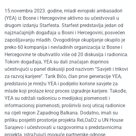
15.novembra 2023. godine, mladi evropski ambasadori
(YEA) iz Bosne i Hercegovine aktivno su učestvovali u
drugom izdanju Starfesta. Starfest predstavlja jedan od
najznačajnijih događaja u Bosni i Hercegovini, posvećen
zapošljavanju mladih. Ovogodišnje okupljanje okupilo je
preko 60 kompanija i nevladinih organizacija iz Bosne i
Hercegovine te obuhvatilo više od 20 diskusija i radionica.
Tokom događaja, YEA su dali značajan doprinos
učestvujući u panel diskusiji pod nazivom “Savjeti i trikovi
za razvoj karijere”. Tarik Bičo, član prve generacije YEA,
predstavio je mrežu YEA i podijelio korisne savjete za
mlade koji prolaze kroz proces izgradnje karijere. Takođe,
YEA su održali radionicu o medijskoj pismenosti i
informacionoj pismenosti, proširivši svoj uticaj radionice
na cijeli region Zapadnog Balkana. Dodatno, imali su
priliku posjetiti prostorije projekta ReLOaD2 u UN House
Sarajevo i učestvovati u razgovorima s predstavnicima
projekta, istražujući moguće partnerske odnose.