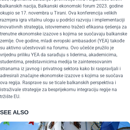
balkanskih nacija, Balkanski ekonomski forum 2023. godine
okupio se 17. novembra u Tirani. Ova konferencija velikih
razmjera igra vitalnu ulogu u podršci razvoju i implementaciji
inovativnih strategija, istovremeno tražeći efikasna rješenja za
trenutne ekonomske izazove s kojima se suočavaju balkanske
zemlje. Ove godine, mladi evropski ambasadori (YEA) takođe
su aktivno učestvovali na forumu. Ovo učešće pružilo je
vrijednu priliku YEA da sarađuju s liderima, akademicima,
studentima, predstavnicima medija te zainteresovanim
stranama iz javnog i privatnog sektora kako bi raspravljali i
adresirali značajne ekonomske izazove s kojima se suočava
ova regija. Rasprave su se ticale balkanskih perspektiva i
istraživale strategije za besprijekornu integraciju regije na
tržište EU.
SEE ALSO