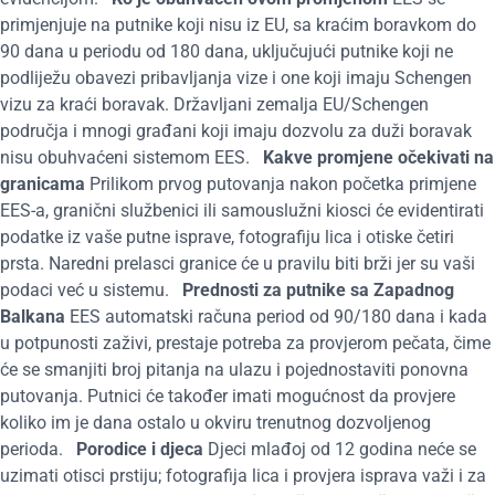
primjenjuje na putnike koji nisu iz EU, sa kraćim boravkom do
90 dana u periodu od 180 dana, uključujući putnike koji ne
podliježu obavezi pribavljanja vize i one koji imaju Schengen
vizu za kraći boravak. Državljani zemalja EU/Schengen
područja i mnogi građani koji imaju dozvolu za duži boravak
nisu obuhvaćeni sistemom EES.
Kakve promjene očekivati na
granicama
Prilikom prvog putovanja nakon početka primjene
EES-a, granični službenici ili samouslužni kiosci će evidentirati
podatke iz vaše putne isprave, fotografiju lica i otiske četiri
prsta. Naredni prelasci granice će u pravilu biti brži jer su vaši
podaci već u sistemu.
Prednosti za putnike sa Zapadnog
Balkana
EES automatski računa period od 90/180 dana i kada
u potpunosti zaživi, prestaje potreba za provjerom pečata, čime
će se smanjiti broj pitanja na ulazu i pojednostaviti ponovna
putovanja. Putnici će također imati mogućnost da provjere
koliko im je dana ostalo u okviru trenutnog dozvoljenog
perioda.
Porodice i djeca
Djeci mlađoj od 12 godina neće se
uzimati otisci prstiju; fotografija lica i provjera isprava važi i za