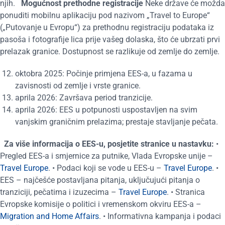
njih.
Mogućnost prethodne registracije
Neke države će možda
ponuditi mobilnu aplikaciju pod nazivom „Travel to Europe“
(„Putovanje u Evropu“) za prethodnu registraciju podataka iz
pasoša i fotografije lica prije vašeg dolaska, što će ubrzati prvi
prelazak granice. Dostupnost se razlikuje od zemlje do zemlje.
oktobra 2025: Počinje primjena EES-a, u fazama u
zavisnosti od zemlje i vrste granice.
aprila 2026: Završava period tranzicije.
aprila 2026: EES u potpunosti uspostavljen na svim
vanjskim graničnim prelazima; prestaje stavljanje pečata.
Za više informacija o EES-u, posjetite stranice u nastavku:
•
Pregled EES-a i smjernice za putnike, Vlada Evropske unije –
Travel Europe
. • Podaci koji se vode u EES-u –
Travel Europe
. •
EES – najčešće postavljana pitanja, uključujući pitanja o
tranziciji, pečatima i izuzecima –
Travel Europe
. • Stranica
Evropske komisije o politici i vremenskom okviru EES-a –
Migration and Home Affairs
. • Informativna kampanja i podaci