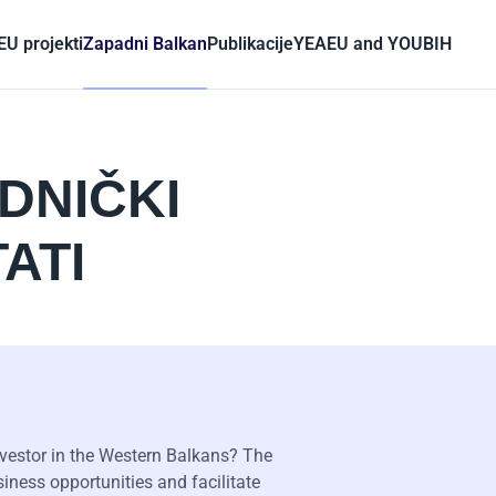
EU projekti
Zapadni Balkan
Publikacije
YEA
EU and YOU
BIH
DNIČKI
ATI
nvestor in the Western Balkans? The
iness opportunities and facilitate