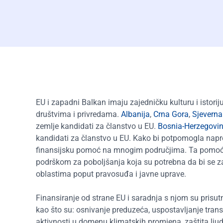
EU i zapadni Balkan imaju zajedničku kulturu i istori
društvima i privredama.
Albanija
,
Crna Gora
,
Sjevern
zemlje kandidati za članstvo u EU.
Bosnia-Herzegovi
kandidati za članstvo u EU. Kako bi potpomogla napr
finansijsku pomoć na mnogim područjima. Ta pomoć 
podrškom za poboljšanja koja su potrebna da bi se zad
oblastima poput pravosuđa i javne uprave.
Finansiranje od strane EU i saradnja s njom su pris
kao što su: osnivanje preduzeća, uspostavljanje tran
aktivnosti u domenu klimatskih promjena, zaštita lju