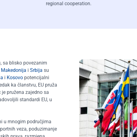
regional cooperation.
ju, sa blisko povezanim
a Makedonija
i
Srbija
su
na
i
Kosovo
potencijalni
edak ka članstvu, EU pruža
je pružena zajedno sa
ovoljili standardi EU, u
utni u mnogim područjima
sportnih veza, poduzimanje
dskih prava, razmjena