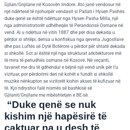
Gjilan/Gnjilane në Kosovën lindore. Ato janë vendosur në
një ndërtesë të njohurpër vendasit si Pallati i Hysen Pashës
duke qenë se është ndërtuar nga Hysen Pasha Milla, një
nga administratorët udhëheqës të Perandorisë Osmane në
vend. Ai u ndërtua në vitin 1887 dhe për disa dekada u
përdor si shtëpi, derisa u konfiskua nga qeveria Jugosllave
dhe pas Luftës së Dytë Botërore u përdor për shtatë dekada
si shkollë. Sot ai është një nga strukturat arkitekturore më
të mira të periudhës osmane në Kosovë. Në veçanti,
tavanet me dru të gdhendur e bëjnë një vend unik për t’u
vizituar, por përdorimi deri në kohët e fundit si shkollë
muzike nënkupton se vizitorët kishin akses të kufizuar në
të. Kjo ndryshoi falë nismës së bashkisë së
Gjilanit/Gnjilane me mbështetjen e BE-së.
“Duke qenë se nuk
kishim një hapësirë të
caktuar na u desh të