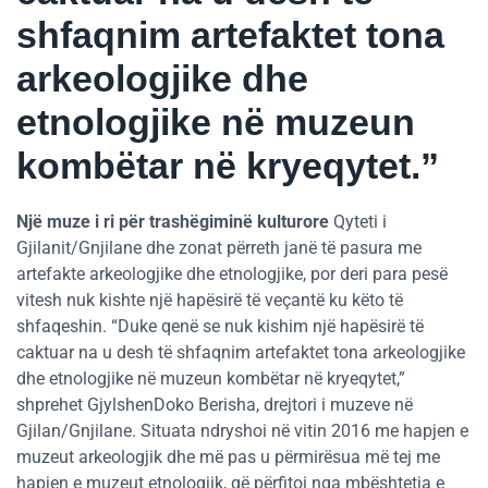
shfaqnim artefaktet tona
arkeologjike dhe
etnologjike në muzeun
kombëtar në kryeqytet.”
Një muze i ri për trashëgiminë kulturore
Qyteti i
Gjilanit/Gnjilane dhe zonat përreth janë të pasura me
artefakte arkeologjike dhe etnologjike, por deri para pesë
vitesh nuk kishte një hapësirë të veçantë ku këto të
shfaqeshin. “Duke qenë se nuk kishim një hapësirë të
caktuar na u desh të shfaqnim artefaktet tona arkeologjike
dhe etnologjike në muzeun kombëtar në kryeqytet,”
shprehet GjylshenDoko Berisha, drejtori i muzeve në
Gjilan/Gnjilane. Situata ndryshoi në vitin 2016 me hapjen e
muzeut arkeologjik dhe më pas u përmirësua më tej me
hapjen e muzeut etnologjik, që përfitoi nga mbështetja e