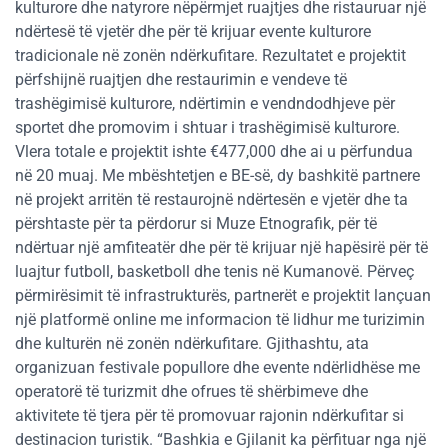
kulturore dhe natyrore nëpërmjet ruajtjes dhe ristauruar një
ndërtesë të vjetër dhe për të krijuar evente kulturore
tradicionale në zonën ndërkufitare. Rezultatet e projektit
përfshijnë ruajtjen dhe restaurimin e vendeve të
trashëgimisë kulturore, ndërtimin e vendndodhjeve për
sportet dhe promovim i shtuar i trashëgimisë kulturore.
Vlera totale e projektit ishte €477,000 dhe ai u përfundua
në 20 muaj. Me mbështetjen e BE-së, dy bashkitë partnere
në projekt arritën të restaurojnë ndërtesën e vjetër dhe ta
përshtaste për ta përdorur si Muze Etnografik, për të
ndërtuar një amfiteatër dhe për të krijuar një hapësirë për të
luajtur futboll, basketboll dhe tenis në Kumanovë. Përveç
përmirësimit të infrastrukturës, partnerët e projektit lançuan
një platformë online me informacion të lidhur me turizimin
dhe kulturën në zonën ndërkufitare. Gjithashtu, ata
organizuan festivale popullore dhe evente ndërlidhëse me
operatorë të turizmit dhe ofrues të shërbimeve dhe
aktivitete të tjera për të promovuar rajonin ndërkufitar si
destinacion turistik. “Bashkia e Gjilanit ka përfituar nga një