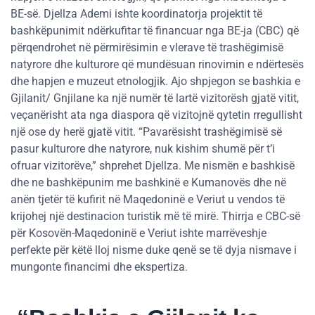
BE-së. Djellza Ademi ishte koordinatorja projektit të
bashkëpunimit ndërkufitar të financuar nga BE-ja (CBC) që
përqendrohet në përmirësimin e vlerave të trashëgimisë
natyrore dhe kulturore që mundësuan rinovimin e ndërtesës
dhe hapjen e muzeut etnologjik. Ajo shpjegon se bashkia e
Gjilanit/ Gnjilane ka një numër të lartë vizitorësh gjatë vitit,
veçanërisht ata nga diaspora që vizitojnë qytetin rregullisht
një ose dy herë gjatë vitit. “Pavarësisht trashëgimisë së
pasur kulturore dhe natyrore, nuk kishim shumë për t’i
ofruar vizitorëve,” shprehet Djellza. Me nismën e bashkisë
dhe ne bashkëpunim me bashkinë e Kumanovës dhe në
anën tjetër të kufirit në Maqedoninë e Veriut u vendos të
krijohej një destinacion turistik më të mirë. Thirrja e CBC-së
për Kosovën-Maqedoninë e Veriut ishte marrëveshje
perfekte për këtë lloj nisme duke qenë se të dyja nismave i
mungonte financimi dhe ekspertiza.