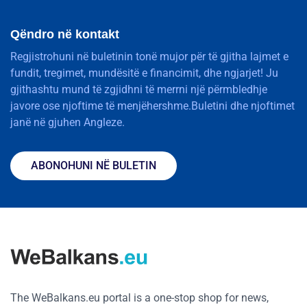
Qëndro në kontakt
Regjistrohuni në buletinin tonë mujor për të gjitha lajmet e
fundit, tregimet, mundësitë e financimit, dhe ngjarjet! Ju
gjithashtu mund të zgjidhni të merrni një përmbledhje
javore ose njoftime të menjëhershme.Buletini dhe njoftimet
janë në gjuhen Angleze.
ABONOHUNI NË BULETIN
The WeBalkans.eu portal is a one-stop shop for news,