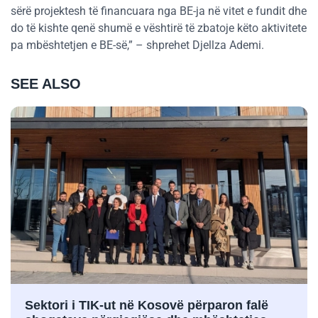
sërë projektesh të financuara nga BE-ja në vitet e fundit dhe
do të kishte qenë shumë e vështirë të zbatoje këto aktivitete
pa mbështetjen e BE-së,” – shprehet Djellza Ademi.
SEE ALSO
Sektori i TIK-ut në Kosovë përparon falë