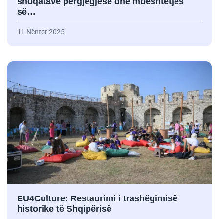
shoqatave përgjegjëse dhe mbështetjes
së…
11 Nëntor 2025
EU4Culture: Restaurimi i trashëgimisë
historike të Shqipërisë