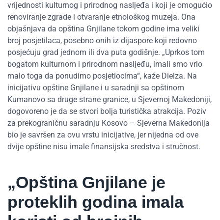
vrijednosti kulturnog i prirodnog nasljeđa i koji je omogućio
renoviranje zgrade i otvaranje etnološkog muzeja. Ona
objašnjava da opština Gnjilane tokom godine ima veliki
broj posjetilaca, posebno onih iz dijaspore koji redovno
posjećuju grad jednom ili dva puta godišnje. „Uprkos tom
bogatom kulturnom i prirodnom nasljeđu, imali smo vrlo
malo toga da ponudimo posjetiocima“, kaže Dielza. Na
inicijativu opštine Gnjilane i u saradnji sa opštinom
Kumanovo sa druge strane granice, u Sjevernoj Makedoniji,
dogovoreno je da se stvori bolja turistička atrakcija. Poziv
za prekograničnu saradnju Kosovo – Sjeverna Makedonija
bio je savršen za ovu vrstu inicijative, jer nijedna od ove
dvije opštine nisu imale finansijska sredstva i stručnost.
„Opština Gnjilane je
proteklih godina imala