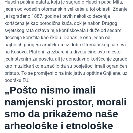
Husein-pašina palata, koju je sagradio Husein-paša Mila,
jedan od vodećih otomanskih velikaša u toj oblasti. Zdanje
je izgrađeno 1887. godine i prvih nekoliko decenija
korišćena je kao porodična kuća, dok je nakon Drugog
svjetskog rata država nije konfiskovala i duže od sedam
decenija koristila kao školu. Danas je ona jedan od
najboljih primjera arhitekture iz doba Otomanskog carstva
na Kosovu. Plafoni izrezbareni u drvetu čine ovo mjesto
jedinstvenim za posetu, ali je donedavno korišćenje zgrade
kao muzičke škole značilo da su posjetioci imali ograničen
pristup. To se promijenilo na inicijativu opštine Gnjilane, uz
podršku EU.
„Pošto nismo imali
namjenski prostor, morali
smo da prikažemo naše
arheološke i etnološke