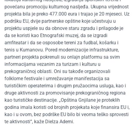
povećanu promociju kulturnog nasljeđa. Ukupna vrijednost
projekta bila je preko 477.000 eura i trajao je 20 mjeseci. Uz
podršku EU, dvije partnerske opštine koje učestvuju u
projektu uspjele su da obnove staru zgradu i prilagode je
da se koristi kao Etnografski muzej, da se izgradi
amfiteatar i da se osposobe tereni za fudbal, košarku i
tenis u Kumanovu. Pored modernizacije infrastrukture,
partneri projekta pokrenuli su onlajn platformu sa svim
informacijama vezanim za turizam i kulturu u
prekograničnoj oblasti. Oni su takođe organizovali
folklorne festivale i umrežavanje manifestacija sa
turističkim operaterima i drugim pružaocima usluga, kao i
druge aktivnosti za promovisanje prekograničnog regiona
kao turističke destinacije. „Opština Gnjilane je proteklih
godina imala koristi od brojnih projekata koje finansira EU i,
kao i u ovom, bez podrške EU bilo bi veoma teško sprovesti
te aktivnosti“, kaže Dielza Ademi.