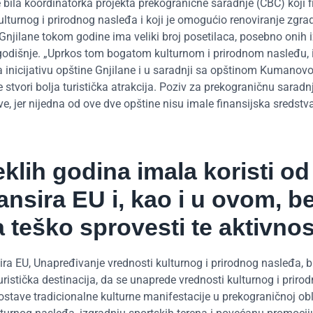
e bila koordinatorka projekta prekogranične saradnje (CBC) koji f
ulturnog i prirodnog nasleđa i koji je omogućio renoviranje zgrad
njilane tokom godine ima veliki broj posetilaca, posebno onih i
 godišnje. „Uprkos tom bogatom kulturnom i prirodnom nasleđu,
 inicijativu opštine Gnjilane i u saradnji sa opštinom Kumanov
 stvori bolja turistička atrakcija. Poziv za prekograničnu sarad
e, jer nijedna od ove dve opštine nisu imale finansijska sredstva
eklih godina imala koristi od
ansira EU i, kao i u ovom, b
teško sprovesti te aktivnos
ira EU, Unapređivanje vrednosti kulturnog i prirodnog nasleđa, b
uristička destinacija, da se unaprede vrednosti kulturnog i priro
stave tradicionalne kulturne manifestacije u prekograničnoj obl