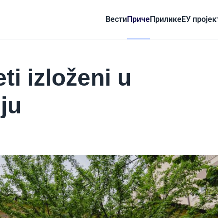
Вести
Приче
Прилике
ЕУ пројек
i izloženi u
ju