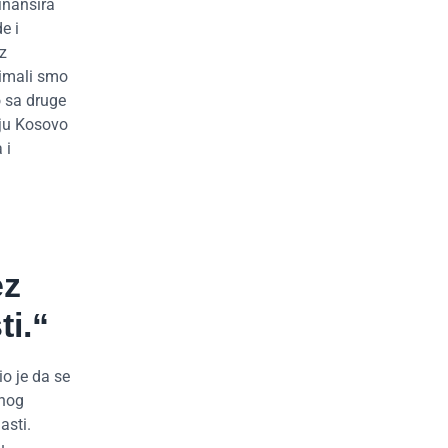
inansira
e i
z
 imali smo
o sa druge
nju Kosovo
 i
ez
ti.“
io je da se
dnog
asti.