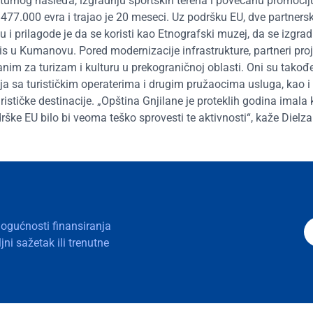
ulturnog nasleđa, izgradnju sportskih terena i povećanu promocij
 477.000 evra i trajao je 20 meseci. Uz podršku EU, dve partners
 i prilagode je da se koristi kao Etnografski muzej, da se izgrad
nis u Kumanovu. Pored modernizacije infrastrukture, partneri pro
nim za turizam i kulturu u prekograničnoj oblasti. Oni su takođ
ija sa turističkim operaterima i drugim pružaocima usluga, kao i
stičke destinacije. „Opština Gnjilane je proteklih godina imala k
drške EU bilo bi veoma teško sprovesti te aktivnosti“, kaže Dielz
mogućnosti finansiranja
ni sažetak ili trenutne