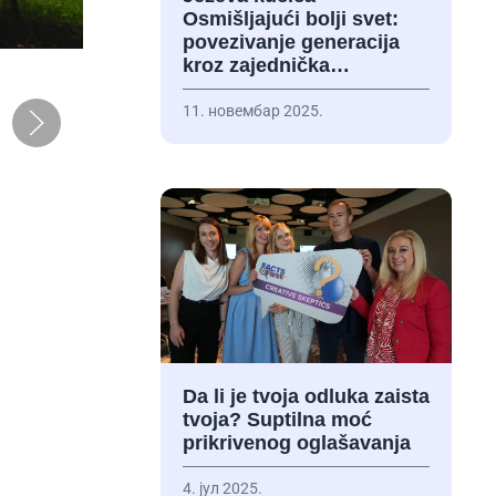
Osmišljajući bolji svet:
povezivanje generacija
kroz zajednička…
11. новембар 2025.
Da li je tvoja odluka zaista
tvoja? Suptilna moć
prikrivenog oglašavanja
4. јул 2025.