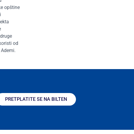
u
ke opštine
i
jekta
e
 druge
oristi od
a Ademi.
PRETPLATITE SE NA BILTEN