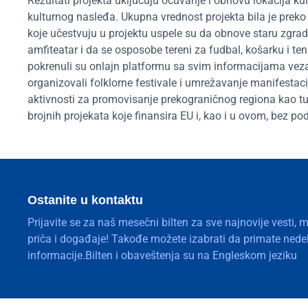
Rezultati projekta uključuju očuvanje i obnovu lokacija k
kulturnog nasleđa. Ukupna vrednost projekta bila je preko
koje učestvuju u projektu uspele su da obnove staru zgradu
amfiteatar i da se osposobe tereni za fudbal, košarku i te
pokrenuli su onlajn platformu sa svim informacijama veza
organizovali folklorne festivale i umrežavanje manifestac
aktivnosti za promovisanje prekograničnog regiona kao turi
brojnih projekata koje finansira EU i, kao i u ovom, bez po
Ostanite u kontaktu
Prijavite se za naš mesečni bilten za sve najnovije vesti, 
priča i događaje! Takođe možete izabrati da primate nedelj
informacije.Bilten i obaveštenja su na Engleskom jeziku