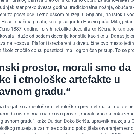
mena Turskog carstva pretvori u kulturno dobro za stanovnike i p
dnjak star preko dvesta godina, tradicionalna nošnja, obućarski
izloženi za posetioce u etnološkom muzeju u Gnjilanu, na istoku Ko
Husein-pašina palata, koju je sagradio Husein-paša Mila, jedan
ađeno 1887. godine i prvih nekoliko decenija korišćena je kao po
skovala i duže od sedam decenija koristila kao školu. Danas je 
tva na Kosovu. Plafoni izrezbareni u drvetu čine ovo mesto jedi
 škole značilo da su posetioci imali ograničen pristup. To se p
ski prostor, morali smo da
e i etnološke artefakte u
lavnom gradu.“
ina bogati su arheološkim i etnološkim predmetima, ali do pre pe
zirom da nismo imali namenski prostor, morali smo da prikažem
glavnom gradu“, kaže Đulšan Doko Beriša, upravnik muzeja u G
ološkog muzeja, a zatim se dodatno poboljšala otvaranjem etn