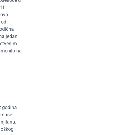
osetioce u
 i
sova.
 od
rodična
ona jedan
nstvenim
romenilo na
t godina
o naše
njilanu.
ološkog