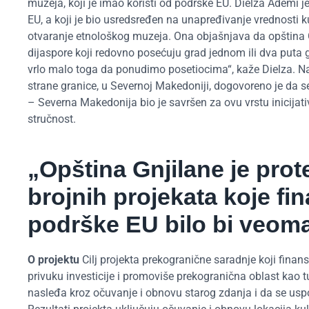
muzeja, koji je imao koristi od podrške EU. Dielza Ademi j
EU, a koji je bio usredsređen na unapređivanje vrednosti k
otvaranje etnološkog muzeja. Ona objašnjava da opština G
dijaspore koji redovno posećuju grad jednom ili dva puta
vrlo malo toga da ponudimo posetiocima“, kaže Dielza. Na
strane granice, u Severnoj Makedoniji, dogovoreno je da se
– Severna Makedonija bio je savršen za ovu vrstu inicijativ
stručnost.
„Opština Gnjilane je prot
brojnih projekata koje fin
podrške EU bilo bi veoma 
O projektu
Cilj projekta prekogranične saradnje koji finans
privuku investicije i promoviše prekogranična oblast kao t
nasleđa kroz očuvanje i obnovu starog zdanja i da se uspo