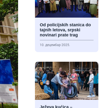
Od policijskih stanica do
tajnih letova, srpski
novinari prate trag
10. децембар 2025.
Ježeva kućica –