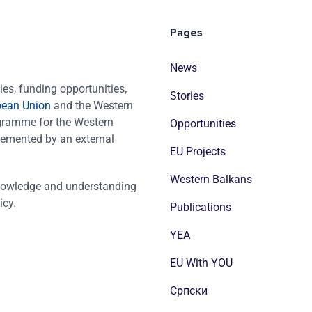
Pages
News
es, funding opportunities,
Stories
pean Union
and the Western
ogramme for the Western
Opportunities
emented by an external
EU Projects
Western Balkans
nowledge and understanding
icy.
Publications
YEA
EU With YOU
Cрпски