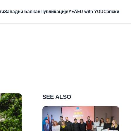
ти
Западни Балкан
Публикације
YEA
EU with YOU
Cрпски
SEE ALSO