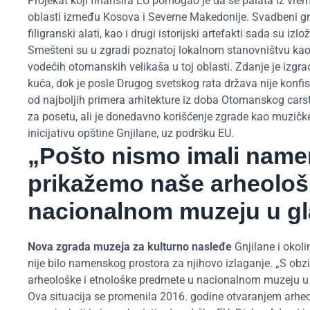
Projekat koji finansira EU pomogao je da se palata iz vre
oblasti između Kosova i Severne Makedonije. Svadbeni gru
filigranski alati, kao i drugi istorijski artefakti sada su 
Smešteni su u zgradi poznatoj lokalnom stanovništvu kao 
vodećih otomanskih velikaša u toj oblasti. Zdanje je izgr
kuća, dok je posle Drugog svetskog rata država nije konfi
od najboljih primera arhitekture iz doba Otomanskog cars
za posetu, ali je donedavno korišćenje zgrade kao muzičke
inicijativu opštine Gnjilane, uz podršku EU.
„Pošto nismo imali namen
prikažemo naše arheološk
nacionalnom muzeju u g
Nova zgrada muzeja za kulturno nasleđe
Gnjilane i okol
nije bilo namenskog prostora za njihovo izlaganje. „S ob
arheološke i etnološke predmete u nacionalnom muzeju u 
Ova situacija se promenila 2016. godine otvaranjem arhe