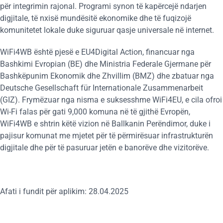
për integrimin rajonal. Programi synon të kapërcejë ndarjen
digjitale, të nxisë mundësitë ekonomike dhe të fuqizojë
komunitetet lokale duke siguruar qasje universale në internet.
WiFi4WB është pjesë e EU4Digital Action, financuar nga
Bashkimi Evropian (BE) dhe Ministria Federale Gjermane për
Bashkëpunim Ekonomik dhe Zhvillim (BMZ) dhe zbatuar nga
Deutsche Gesellschaft für Internationale Zusammenarbeit
(GIZ). Frymëzuar nga nisma e suksesshme WiFi4EU, e cila ofroi
Wi-Fi falas për gati 9,000 komuna në të gjithë Evropën,
WiFi4WB e shtrin këtë vizion në Ballkanin Perëndimor, duke i
pajisur komunat me mjetet për të përmirësuar infrastrukturën
digjitale dhe për të pasuruar jetën e banorëve dhe vizitorëve.
Afati i fundit për aplikim: 28.04.2025