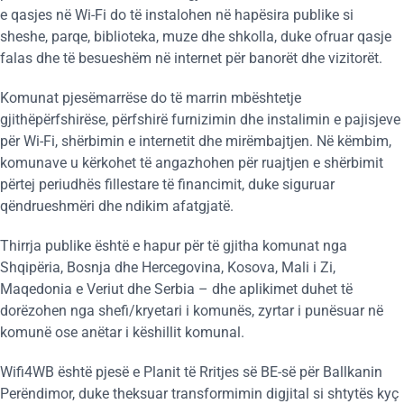
e qasjes në Wi-Fi do të instalohen në hapësira publike si
sheshe, parqe, biblioteka, muze dhe shkolla, duke ofruar qasje
falas dhe të besueshëm në internet për banorët dhe vizitorët.
Komunat pjesëmarrëse do të marrin mbështetje
gjithëpërfshirëse, përfshirë furnizimin dhe instalimin e pajisjeve
për Wi-Fi, shërbimin e internetit dhe mirëmbajtjen. Në këmbim,
komunave u kërkohet të angazhohen për ruajtjen e shërbimit
përtej periudhës fillestare të financimit, duke siguruar
qëndrueshmëri dhe ndikim afatgjatë.
Thirrja publike është e hapur për të gjitha komunat nga
Shqipëria, Bosnja dhe Hercegovina, Kosova, Mali i Zi,
Maqedonia e Veriut dhe Serbia – dhe aplikimet duhet të
dorëzohen nga shefi/kryetari i komunës, zyrtar i punësuar në
komunë ose anëtar i këshillit komunal.
Wifi4WB është pjesë e Planit të Rritjes së BE-së për Ballkanin
Perëndimor, duke theksuar transformimin digjital si shtytës kyç