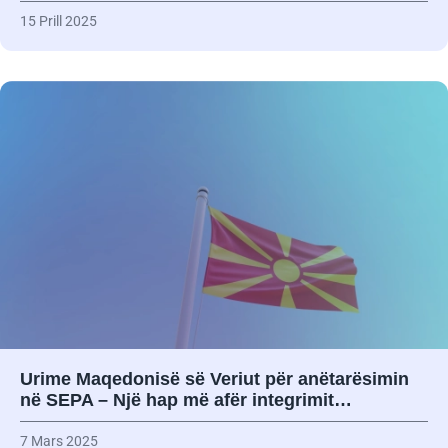
15 Prill 2025
Urime Maqedonisë së Veriut për anëtarësimin
në SEPA – Një hap më afër integrimit…
7 Mars 2025