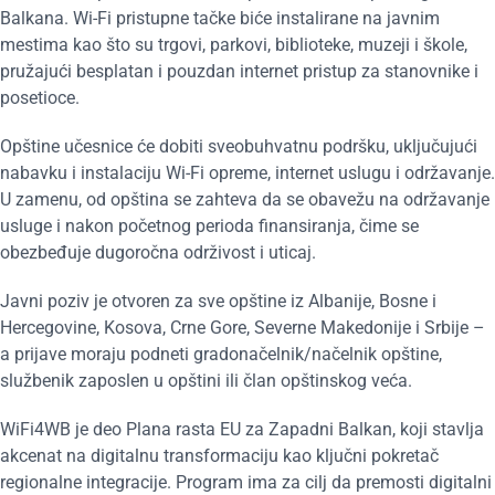
Balkana. Wi-Fi pristupne tačke biće instalirane na javnim
mestima kao što su trgovi, parkovi, biblioteke, muzeji i škole,
pružajući besplatan i pouzdan internet pristup za stanovnike i
posetioce.
Opštine učesnice će dobiti sveobuhvatnu podršku, uključujući
nabavku i instalaciju Wi-Fi opreme, internet uslugu i održavanje.
U zamenu, od opština se zahteva da se obavežu na održavanje
usluge i nakon početnog perioda finansiranja, čime se
obezbeđuje dugoročna održivost i uticaj.
Javni poziv je otvoren za sve opštine iz Albanije, Bosne i
Hercegovine, Kosova, Crne Gore, Severne Makedonije i Srbije –
a prijave moraju podneti gradonačelnik/načelnik opštine,
službenik zaposlen u opštini ili član opštinskog veća.
WiFi4WB je deo Plana rasta EU za Zapadni Balkan, koji stavlja
akcenat na digitalnu transformaciju kao ključni pokretač
regionalne integracije. Program ima za cilj da premosti digitalni