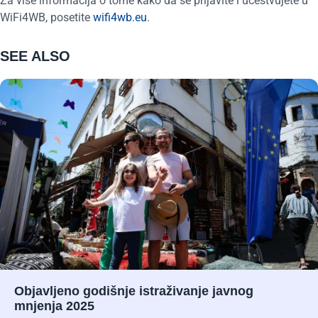
Za više informacija o tome kako da se prijavite i učestvujete u
WiFi4WB, posetite
wifi4wb.eu
.
SEE ALSO
Objavljeno godišnje istraživanje javnog
mnjenja 2025